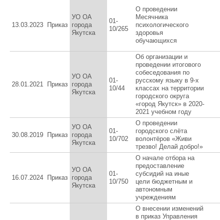
О проведении
УО ОА
Месячника
01-
13.03.2023
Приказ
города
психологического
10/265
Якутска
здоровья
обучающихся
Об организации и
проведении итогового
собеседования по
УО ОА
01-
русскому языку в 9-х
28.01.2021
Приказ
города
10/44
классах на территории
Якутска
городского округа
«город Якутск» в 2020-
2021 учебном году
О проведении
УО ОА
01-
городского слёта
30.08.2019
Приказ
города
10/702
волонтёров «Живи
Якутска
трезво! Делай добро!»
О начале отбора на
предоставление
УО ОА
01-
субсидий на иные
16.07.2024
Приказ
города
10/750
цели бюджетным и
Якутска
автономным
учреждениям
О внесении изменений
в приказ Управления