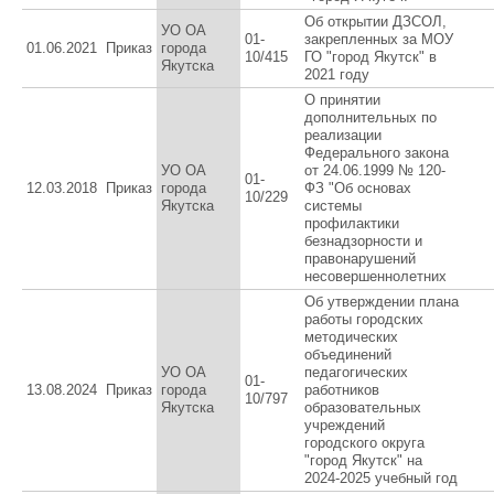
Об открытии ДЗСОЛ,
УО ОА
01-
закрепленных за МОУ
01.06.2021
Приказ
города
10/415
ГО "город Якутск" в
Якутска
2021 году
О принятии
дополнительных по
реализации
Федерального закона
УО ОА
от 24.06.1999 № 120-
01-
12.03.2018
Приказ
города
ФЗ "Об основах
10/229
Якутска
системы
профилактики
безнадзорности и
правонарушений
несовершеннолетних
Об утверждении плана
работы городских
методических
объединений
УО ОА
педагогических
01-
13.08.2024
Приказ
города
работников
10/797
Якутска
образовательных
учреждений
городского округа
"город Якутск" на
2024-2025 учебный год