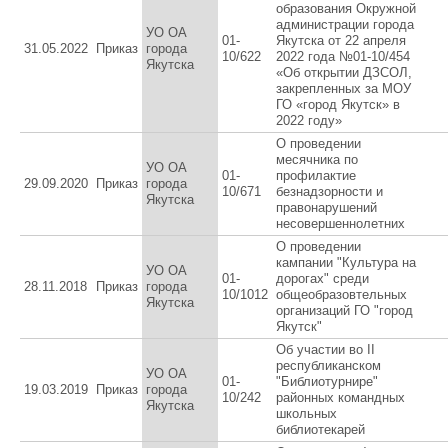
образования Окружной
администрации города
УО ОА
01-
Якутска от 22 апреля
31.05.2022
Приказ
города
10/622
2022 года №01-10/454
Якутска
«Об открытии ДЗСОЛ,
закрепленных за МОУ
ГО «город Якутск» в
2022 году»
О проведении
месячника по
УО ОА
01-
профилактие
29.09.2020
Приказ
города
10/671
безнадзорности и
Якутска
правонарушений
несовершеннолетних
О проведении
кампании "Культура на
УО ОА
01-
дорогах" среди
28.11.2018
Приказ
города
10/1012
общеобразовтельных
Якутска
организаций ГО "город
Якутск"
Об участии во II
республиканском
УО ОА
01-
"Библиотурнире"
19.03.2019
Приказ
города
10/242
районных командных
Якутска
школьных
библиотекарей