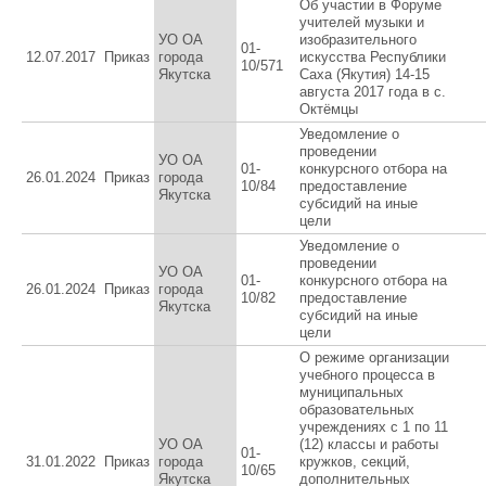
Об участии в Форуме
учителей музыки и
УО ОА
изобразительного
01-
12.07.2017
Приказ
города
искусства Республики
10/571
Якутска
Саха (Якутия) 14-15
августа 2017 года в с.
Октёмцы
Уведомление о
проведении
УО ОА
01-
конкурсного отбора на
26.01.2024
Приказ
города
10/84
предоставление
Якутска
субсидий на иные
цели
Уведомление о
проведении
УО ОА
01-
конкурсного отбора на
26.01.2024
Приказ
города
10/82
предоставление
Якутска
субсидий на иные
цели
О режиме организации
учебного процесса в
муниципальных
образовательных
учреждениях с 1 по 11
УО ОА
(12) классы и работы
01-
31.01.2022
Приказ
города
кружков, секций,
10/65
Якутска
дополнительных