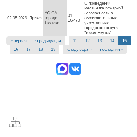
О проведении
месячника пожарной
УО ОА
безопасности в
01-
02.05.2023
Приказ
города
образовательных
10/473
Якутска
учреждениях
городского округа
"город Якутск"
…
« первая
‹ предыдущая
11
12
13
14
15
Страницы
…
16
17
18
19
следующая ›
последняя »