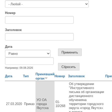
Номер
Заголовок
Дата
Дата
Дата
Например: 09.08.2026
Принявший
Дата
Тип
Номер
Заголовок
При
орган
Об утверждении
"Инструктивного
письма об организации
дистанционного
УО ОА
обученияна
01-
27.03.2020
Приказ
города
территории городского
10/268
Якутска
округа «город Якутск»
в период