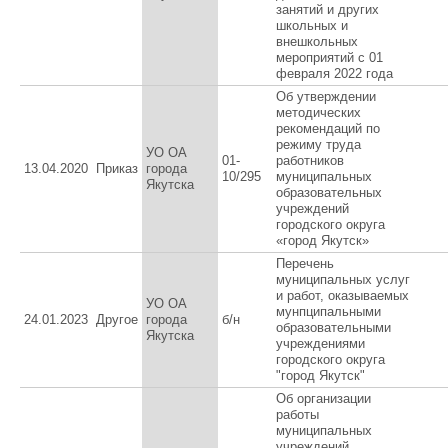
занятий и других
школьных и
внешкольных
мероприятий с 01
февраля 2022 года
Об утверждении
методических
рекомендаций по
режиму труда
УО ОА
01-
работников
13.04.2020
Приказ
города
10/295
муниципальных
Якутска
образовательных
учреждений
городского округа
«город Якутск»
Перечень
муниципальных услуг
и работ, оказываемых
УО ОА
мунпципальными
24.01.2023
Другое
города
б/н
образовательными
Якутска
учреждениями
городского округа
"город Якутск"
Об организации
работы
муниципальных
учреждений