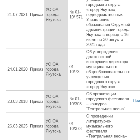
городского округа
УО ОА
«город Якутск»,
№ 01-
21.07.2021
Приказ
города
подведомственных
10/ 571
Якутска
Управлению
образования Окружной
администрации города
Якутска в период с 16
июля по 30 августа
2021 года
Об утверждении
должностной
инструкции директора
УО ОА
01-
муниципального
24.01.2020
Приказ
города
10/73
общеобразовательного
Якутска
учреждения
городского округа
«город Якутск»
Об организации
УО ОА
№ 01-
городского фестиваля
При
23.03.2018
Приказ
города
10/303
– конкурса
Якутска
“Театральная весна”
О проведении
УО ОА
литературно-
01-
26.03.2025
Приказ
города
музыкального
10/373
Якутска
фестиваля
«Театральная весна»