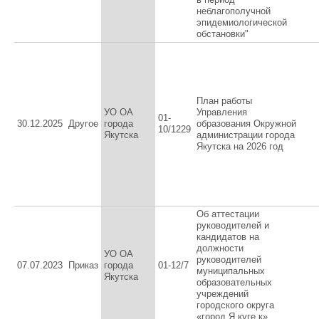
неблагополучной
эпидемиологической
обстановки"
План работы
УО ОА
Управления
01-
30.12.2025
Другое
города
образования Окружной
10/1229
Якутска
администрации города
Якутска на 2026 год
Об аттестации
руководителей и
кандидатов на
должности
УО ОА
руководителей
07.07.2023
Приказ
города
01-12/7
муниципальных
Якутска
образовательных
учреждений
городского округа
«город Я куге к»