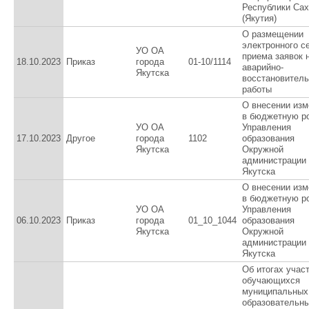
Республики Са
(Якутия)
О размещении
электронного с
УО ОА
приема заявок 
18.10.2023
Приказ
города
01-10/1114
аварийно-
Якутска
восстановител
работы
О внесении изм
в бюджетную р
УО ОА
Управления
17.10.2023
Другое
города
1102
образования
Якутска
Окружной
администрации 
Якутска
О внесении изм
в бюджетную р
УО ОА
Управления
06.10.2023
Приказ
города
01_10_1044
образования
Якутска
Окружной
администрации 
Якутска
Об итогах учас
обучающихся
муниципальных
образовательн