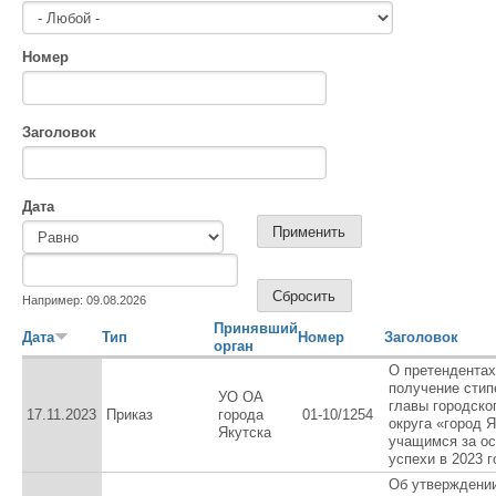
Номер
Заголовок
Дата
Дата
Дата
Например: 09.08.2026
Принявший
Дата
Тип
Номер
Заголовок
орган
О претендентах
получение стип
УО ОА
главы городско
17.11.2023
Приказ
города
01-10/1254
округа «город 
Якутска
учащимся за о
успехи в 2023 г
Об утверждени