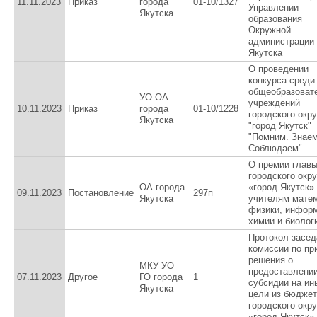
11.11.2023
Приказ
города
01-10/1327
Управлении
Якутска
образования
Окружной
администрации 
Якутска
О проведении
конкурса среди
общеобразоват
УО ОА
учреждений
10.11.2023
Приказ
города
01-10/1228
городского окру
Якутска
"город Якутск"
"Помним. Знаем
Соблюдаем"
О премии глав
городского окру
ОА города
«город Якутск»
09.11.2023
Постановление
297п
Якутска
учителям матем
физики, информ
химии и биолог
Протокол засед
комиссии по пр
решения о
МКУ УО
предоставлени
07.11.2023
Другое
ГО города
1
субсидии на ин
Якутска
цели из бюдже
городского окру
«город Якутск»