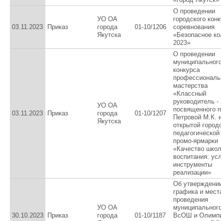
О проведении
УО ОА
городского конк
03.11.2023
Приказ
города
01-10/1206
соревнования
Якутска
«Безопасное ко
2023»
О проведении
муниципального
конкурса
профессиональ
мастерства
«Классный
руководитель - 
УО ОА
посвященного 
03.11.2023
Приказ
города
01-10/1207
Петровой М.К. 
Якутска
открытой город
педагогической
промо-ярмарки
«Качество школ
воспитания: ус
инструменты
реализации»
Об утверждени
графика и мест
проведения
УО ОА
муниципального
30.10.2023
Приказ
города
01-10/1187
ВсОШ и Олимп