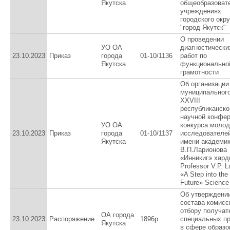
Якутска
общеобразоват
учреждениях
городского окру
"город Якутск"
О проведении
УО ОА
диагностически
23.10.2023
Приказ
города
01-10/1136
работ по
Якутска
функционально
грамотности
Об организации
муниципального
XXVIII
республиканско
научной конфер
УО ОА
конкурса моло
23.10.2023
Приказ
города
01-10/1137
исследователе
Якутска
имени академи
В.П.Ларионова
«Инникигэ хард
Professor V.P. L
«A Step into the
Future» Science
Об утверждени
состава комисс
отбору получат
ОА города
23.10.2023
Распоряжение
1896р
специальных п
Якутска
в сфере образо