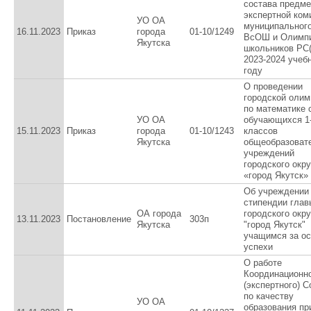
состава предме
экспертной ком
УО ОА
муниципального
16.11.2023
Приказ
города
01-10/1249
ВсОШ и Олимп
Якутска
школьников РС(
2023-2024 учеб
году
О проведении
городской оли
по математике 
УО ОА
обучающихся 1
15.11.2023
Приказ
города
01-10/1243
классов
Якутска
общеобразоват
учреждений
городского окру
«город Якутск»
Об учреждении
стипендии глав
ОА города
городского окру
13.11.2023
Постановление
303п
Якутска
"город Якутск"
учащимся за о
успехи
О работе
Координационн
(экспертного) С
по качеству
УО ОА
образования пр