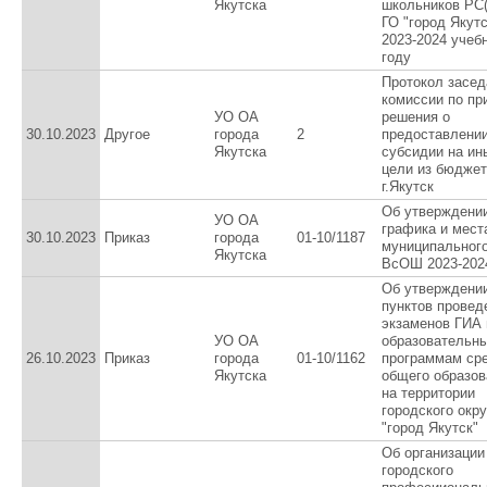
Якутска
школьников РС(
ГО "город Якутс
2023-2024 учеб
году
Протокол засед
комиссии по пр
УО ОА
решения о
30.10.2023
Другое
города
2
предоставлени
Якутска
субсидии на ин
цели из бюджет
г.Якутск
Об утверждени
УО ОА
графика и мест
30.10.2023
Приказ
города
01-10/1187
муниципального
Якутска
ВсОШ 2023-2024
Об утверждени
пунктов провед
экзаменов ГИА 
УО ОА
образовательн
26.10.2023
Приказ
города
01-10/1162
программам ср
Якутска
общего образов
на территории
городского окру
"город Якутск"
Об организации
городского