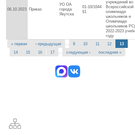
учреждений во
УО ОА
01-10/1044
Всероссийской
06.10.2023
Приказ
города
§1
олимпиаде
Якутска
школьников и
Олимпиаде
школьников РС(
2022-2023 учеб
году
…
« первая
‹ предыдущая
9
10
11
12
13
Страницы
…
14
15
16
17
следующая ›
последняя »