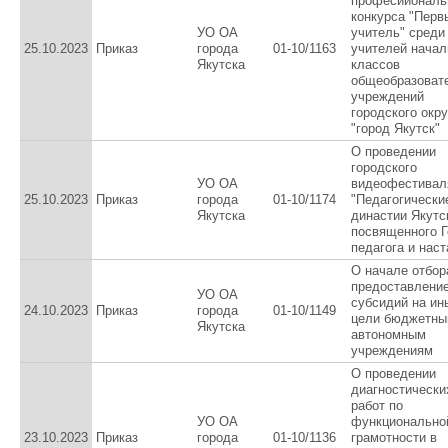
професииональ
конкурса "Перв
УО ОА
учитель" среди
25.10.2023
Приказ
города
01-10/1163
учителей нача
Якутска
классов
общеобразоват
учреждений
городского окру
"город Якутск"
О проведении
городского
УО ОА
видеофестивал
25.10.2023
Приказ
города
01-10/1174
"Педагогически
Якутска
династии Якутс
посвященного 
педагога и нас
О начале отбор
предоставлени
УО ОА
субсидий на ин
24.10.2023
Приказ
города
01-10/1149
цели бюджетны
Якутска
автономным
учреждениям
О проведении
диагностически
работ по
УО ОА
функционально
23.10.2023
Приказ
города
01-10/1136
грамотности в