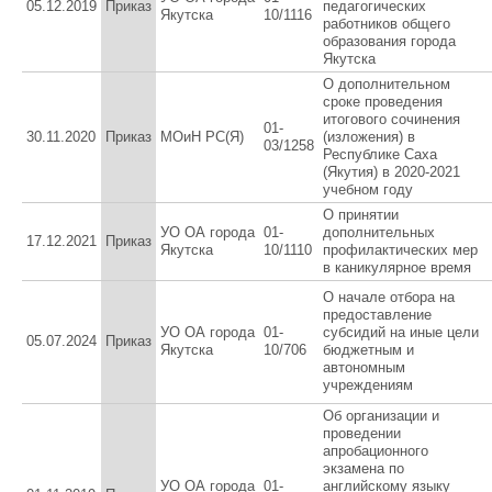
05.12.2019
Приказ
педагогических
Якутска
10/1116
работников общего
образования города
Якутска
О дополнительном
сроке проведения
итогового сочинения
01-
30.11.2020
Приказ
МОиН РС(Я)
(изложения) в
03/1258
Республике Саха
(Якутия) в 2020-2021
учебном году
О принятии
УО ОА города
01-
дополнительных
17.12.2021
Приказ
Якутска
10/1110
профилактических мер
в каникулярное время
О начале отбора на
предоставление
УО ОА города
01-
субсидий на иные цели
05.07.2024
Приказ
Якутска
10/706
бюджетным и
автономным
учреждениям
Об организации и
проведении
апробационного
экзамена по
УО ОА города
01-
английскому языку