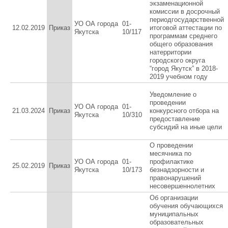
экзаменационной
комиссии в досрочный
периодгосударственной
УО ОА города
01-
12.02.2019
Приказ
итоговой аттестации по
Якутска
10/117
программам среднего
общего образования
натерритории
городского округа
“город Якутск” в 2018-
2019 учебном году
Уведомление о
проведении
УО ОА города
01-
21.03.2024
Приказ
конкурсного отбора на
Якутска
10/310
предоставление
субсидий на иные цели
О проведении
месячника по
УО ОА города
01-
профилактике
25.02.2019
Приказ
Якутска
10/173
безнадзорности и
правонарушений
несовершеннолетних
Об организации
обучения обучающихся
муниципальных
образовательных