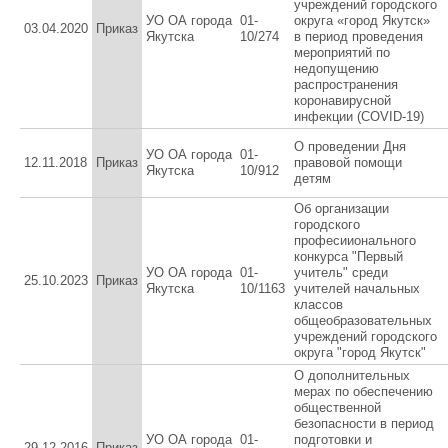
учреждений городского
УО ОА города
01-
округа «город Якутск»
03.04.2020
Приказ
Якутска
10/274
в период проведения
мероприятий по
недопущению
распространения
коронавирусной
инфекции (COVID-19)
О проведении Дня
УО ОА города
01-
12.11.2018
Приказ
правовой помощи
Якутска
10/912
детям
Об организации
городского
професиионального
конкурса "Первый
УО ОА города
01-
учитель" среди
25.10.2023
Приказ
Якутска
10/1163
учителей начальных
классов
общеобразовательных
учреждений городского
округа "город Якутск"
О дополнительных
мерах по обеспечению
общественной
безопасности в период
УО ОА города
01-
подготовки и
29.12.2016
Приказ