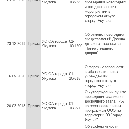
Якутска
10/938
проведения новогодних
и рождественских
мероприятий в
городском округе
«город Якутск»
Об отмене новогодних
представлений Дворца
УО ОА города
01-
23.12.2019
Приказ
детского творчества
Якутска
10/1200
"Тайна ледяного
дворца"
О мерах безопасности
в образовательных
УО ОА города
01-
16.09.2020
Приказ
учреждениях
Якутска
10/615
городского округа
«город Якутск»
Об утверждении пункта
проведения экзаменов
досрочного этапа ГИА
УО ОА города
01-
20.03.2018
Приказ
по образовательным
Якутска
10/291
программам ООО на
территории ГО "город
Якутск"
Об эффективности,