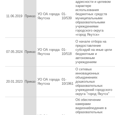
адресности и целевом
характере
использования
УО ОА города
01-
бюджетных средств
11.06.2019
Приказ
Якутска
10/539
муниципальными
образовательными
учреждениями
городского округа
«город Якутск»
О начале отбора на
предоставление
УО ОА города
01-
субсидий на иные цели
07.05.2024
Приказ
Якутска
10/518
бюджетным и
автономным
учреждениям
О сетевых
инновационных
объединениях
УО ОА города
01-
20.01.2023
Приказ
дошкольных
Якутска
10/1961
образовательных
учреждений городского
округа "город Якутск"
Об обеспечении
камерами
видеонаблюдения в
образовательных