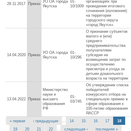
УО ОА города
01-
организациях при
28.11.2017
Приказ
Якутска
10/1009
проведении итогового
сочинения (изложения)
на территории
городского округа
«город Якутск».
О признании субъектов
малого и (или)
среднего
предпринимательства
получателями
УО ОА города
01-
14.04.2020
Приказ
субсидии на
Якутска
10/296
возмещение затрат по
осуществлению
присмотра и ухода за
детьми дошкольного
возраста на территории
Об утверждении списка
Министерство
победителей
науки и
конкурсного отбора на
01-
13.04.2022
Приказ
высшего
специальную премию в
03/745
образования
сфере образования к
РФ
100-летию образования
ЯАССР
…
« первая
‹ предыдущая
14
15
16
17
18
Страницы
…
19
20
21
22
следующая ›
последняя »