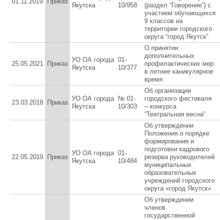
01.11.2019
Приказ
Якутска
10/958
(раздел “Говорение”) с
участием обучающихся
9 классов на
территории городского
округа “город Якутск”
О принятии
дополнительных
УО ОА города
01-
25.05.2021
Приказ
профилактических мер
Якутска
10/377
в летнее каникулярное
время
Об организации
УО ОА города
№ 01-
городского фестиваля
23.03.2018
Приказ
Якутска
10/303
– конкурса
“Театральная весна”
Об утверждении
Положения о порядке
формирования и
подготовки кадрового
УО ОА города
01-
22.05.2019
Приказ
резерва руководителей
Якутска
10/484
муниципальных
образовательных
учреждений городского
округа «город Якутск»
Об утверждении
членов
государственной