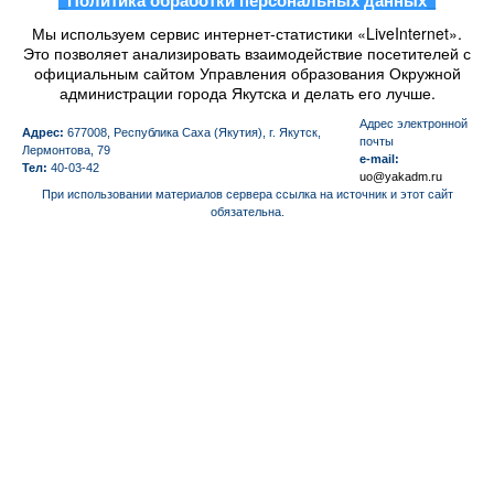
_
Политика обработки персональных данных
_
Мы используем сервис интернет-статистики «LiveInternet».
Это позволяет анализировать взаимодействие посетителей с
официальным сайтом Управления образования Окружной
администрации города Якутска и делать его лучше.
Aдрес электронной
Адрес:
677008, Республика Саха (Якутия), г. Якутск,
почты
Лермонтова, 79
e-mail:
Тел:
40-03-42
uo@yakadm.ru
При использовании материалов сервера ссылка на источник и этот сайт
обязательна.