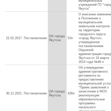
муниципальных
учреждений ГО "горо
Якутск"
О внесении изменен
в Положение о
муниципальном
земельном контроле
на территории
городского округа
ОА города
22.02.2017
Постановление
53п
«город Якутск»,
Якутска
утвержденное
постановлением
Окружной
администрации горо
Якутска от 24 марта
2014 года №48 п
Об утверждении
административного
регламента по
предоставлению
муниципальной услу
"Прием заявлений о
ОА города
зачислении в МОУ,
30.12.2021
Постановление
436п
Якутска
реализующие
образовательные
программы
начального