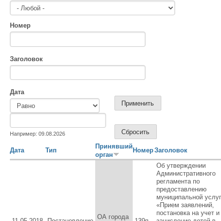
Номер
Заголовок
Дата
Дата
Дата
Например: 09.08.2026
Принявший
Дата
Тип
Номер
Заголовок
орган
Об утверждении
Административного
регламента по
предоставлению
муниципальной услу
«Прием заявлений,
постановка на учет и
ОА города
11.05.2018
Постановление
139п
зачисление детей в