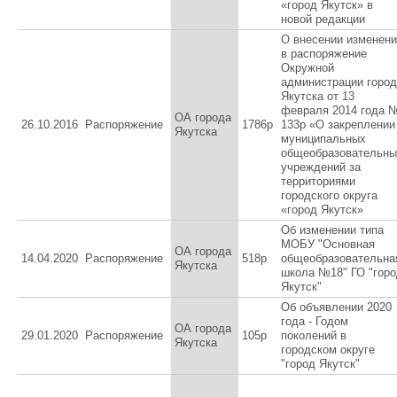
«город Якутск» в
новой редакции
О внесении изменен
в распоряжение
Окружной
администрации горо
Якутска от 13
февраля 2014 года 
ОА города
26.10.2016
Распоряжение
1786р
133р «О закреплении
Якутска
муниципальных
общеобразовательны
учреждений за
территориями
городского округа
«город Якутск»
Об изменении типа
МОБУ "Основная
ОА города
14.04.2020
Распоряжение
518р
общеобразовательна
Якутска
школа №18" ГО "гор
Якутск"
Об объявлении 2020
года - Годом
ОА города
29.01.2020
Распоряжение
105р
поколений в
Якутска
городском округе
"город Якутск"