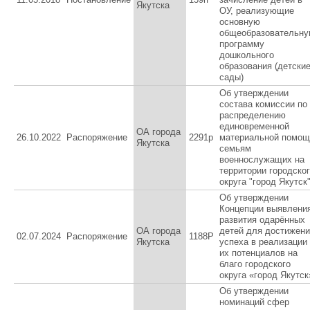
Якутска
ОУ, реализующие
основную
общеобразовательн
программу
дошкольного
образования (детски
сады)
Об утверждении
состава комиссии по
распределению
единовременной
ОА города
26.10.2022
Распоряжение
2291р
материальной помощ
Якутска
семьям
военнослужащих на
территории городско
округа "город Якутск
Об утверждении
Концепции выявлени
развития одарённых
ОА города
детей для достижен
02.07.2024
Распоряжение
1188Р
Якутска
успеха в реализации
их потенциалов на
благо городского
округа «город Якутск
Об утверждении
номинаций сфер