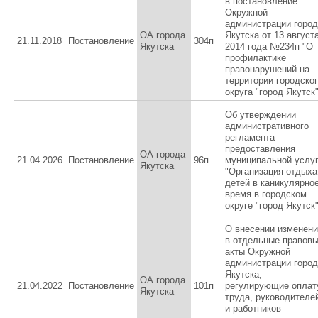
в постановление
Окружной
администрации горо
ОА города
Якутска от 13 август
21.11.2018
Постановление
304п
Якутска
2014 года №234п "О
профилактике
правонарушений на
территории городско
округа "город Якутск
Об утверждении
административного
регламента
предоставления
ОА города
21.04.2026
Постановление
96п
муниципальной услу
Якутска
"Организация отдыха
детей в каникулярно
время в городском
округе "город Якутск
О внесении изменен
в отдельные правов
акты Окружной
администрации горо
Якутска,
ОА города
21.04.2022
Постановление
101п
регулирующие оплат
Якутска
труда, руководителе
и работников