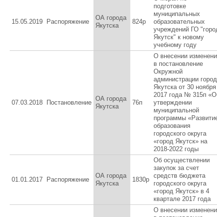
подготовке
муниципальных
ОА города
15.05.2019
Распоряжение
824р
образовательных
Якутска
учреждений ГО "горо
Якутск" к новому
учебному году
О внесении изменен
в постановление
Окружной
администрации горо
Якутска от 30 ноября
2017 года № 315п «О
ОА города
07.03.2018
Постановление
76п
утверждении
Якутска
муниципальной
программы «Развити
образования
городского округа
«город Якутск» на
2018-2022 годы
Об осуществлении
закупок за счет
ОА города
средств бюджета
01.01.2017
Распоряжение
1830р
Якутска
городского округа
«город Якутск» в 4
квартале 2017 года
О внесении изменен