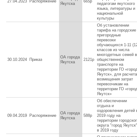
27.04.2023
Распоряжение
665р
Якутска
педагогам якутского
языка, литературы и
национальной
культуры
Об установлении
тарифа на городские
пригородные
перевозки
обучающихся 1-11 (1
классов из числа
многодетных семей в
ОА города
30.10.2024
Приказ
2121р
общественном
Якутска
транспорте на
территории ГО «горо
Якутск», для расчета
возмещения затрат
перевозчикам на
территории ГО «горо
Якутск»
Об обеспечении
отдыха и
оздоровления детей 
ОА города
09.04.2019
Распоряжение
588р
2019 году на
Якутска
территории городско
округа "город Якутск
в 2019 году