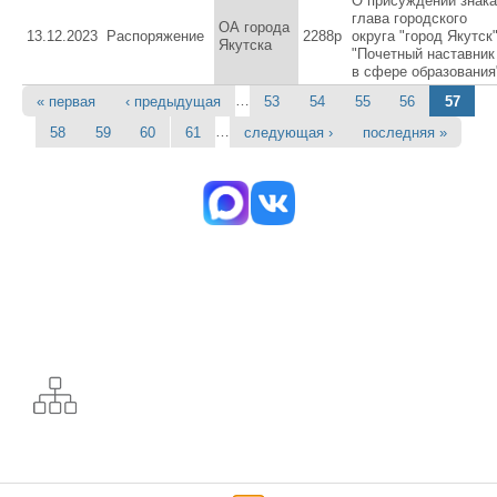
О присуждении знака
глава городского
ОА города
13.12.2023
Распоряжение
2288р
округа "город Якутск
Якутска
"Почетный наставник
в сфере образования
…
« первая
‹ предыдущая
53
54
55
56
57
Страницы
…
58
59
60
61
следующая ›
последняя »