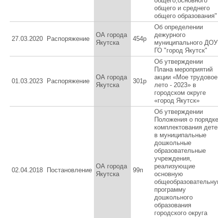
общего,основного
общего и среднего
общего образования"
Об определении
ОА города
дежурного
27.03.2020
Распоряжение
454p
Якутска
муниципального ДОУ
ГО "город Якутск"
Об утверждении
Плана мероприятий
ОА города
акции «Мое трудовое
01.03.2023
Распоряжение
301р
Якутска
лето - 2023» в
городском округе
«город Якутск»
Об утверждении
Положения о порядк
комплектования дете
в муниципальные
дошкольные
образовательные
учреждения,
ОА города
реализующие
02.04.2018
Постановление
99п
Якутска
основную
общеобразовательн
программу
дошкольного
образования
городского округа