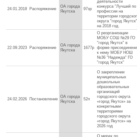
деятельности
ОА города
конкурса "Лучший по
24.01.2018
Распоряжение
97зр
Якутска
профессии на
территории городско
округа "город Якутск
на 2018 год.
О реорганизации
МОБУ СОШ №29 ГО
"город Якутск" в
ОА города
22.09.2023
Распоряжение
1677р
форме присоединени
Якутска
к нему МОБУ НОШ
№36 "Надежда" ГО
"город Якутск"
О закреплении
муниципальных
дошкольных
образовательных
организаций
ОА города
городского округа
24.02.2026
Постановление
52п
Якутска
«город Якутск» за
конкретными
территориями
городского округа
«город Якутск» на
2026 год
О мерах по