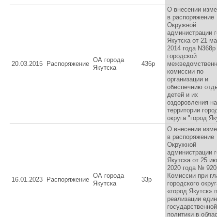
О внесении изм
в распоряжение
Окружной
администрации 
Якутска от 21 м
2014 года N368р
городской
ОА города
20.03.2015
Распоряжение
436р
межведомствен
Якутска
комиссии по
организации и
обеспечнию отд
детей и их
оздоровления на
территории горо
округа "город Як
О внесении изм
в распоряжение
Окружной
администрации 
Якутска от 25 и
2020 года № 920
ОА города
Комиссии при гл
16.01.2023
Распоряжение
33р
Якутска
городского округ
«город Якутск» 
реализации еди
государственной
политики в обла