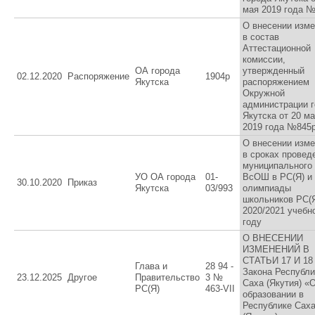
мая 2019 года 
О внесении изм
в состав
Аттестационной
комиссии,
ОА города
утвержденный
02.12.2020
Распоряжение
1904р
Якутска
распоряжением
Окружной
администрации 
Якутска от 20 м
2019 года №845
О внесении изм
в сроках провед
муниципального 
УО ОА города
01-
ВсОШ в РС(Я) и
30.10.2020
Приказ
Якутска
03/993
олимпиады
школьников РС(Я
2020/2021 учебн
году
О ВНЕСЕНИИ
ИЗМЕНЕНИЙ В
СТАТЬИ 17 И 18
Глава и
28 94 -
Закона Республи
23.12.2025
Другое
Правительство
3 №
Саха (Якутия) «
РС(Я)
463-VII
образовании в
Республике Сах