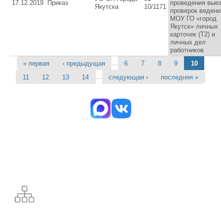
17.12.2019
Приказ
проведения вые
Якутска
10/1171
проверок ведени
МОУ ГО «город
Якутск» личных
карточек (Т2) и
личных дел
работников
…
« первая
‹ предыдущая
6
7
8
9
10
Страницы
…
11
12
13
14
следующая ›
последняя »