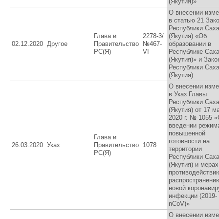
(Якутия)»
О внесении изм
в статью 21 Зак
Республики Сах
Глава и
2278-3/
(Якутия) «Об
02.12.2020
Другое
Правительство
№467-
образовании в
РС(Я)
VI
Республике Сах
(Якутия)» и Зако
Республики Сах
(Якутия)
О внесении изм
в Указ Главы
Республики Сах
(Якутия) от 17 м
2020 г. № 1055 
введении режим
повышенной
Глава и
готовности на
26.03.2020
Указ
Правительство
1078
территории
РС(Я)
Республики Сах
(Якутия) и мерах
противодействи
распространени
новой коронавир
инфекции (2019-
nCoV)»
О внесении изм