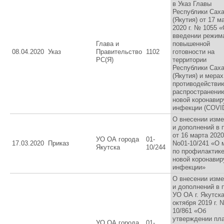
в Указ Главы
Республики Сах
(Якутия) от 17 м
2020 г. № 1055 
введении режим
Глава и
повышенной
08.04.2020
Указ
Правительство
1102
готовности на
РС(Я)
территории
Республики Сах
(Якутия) и мерах
противодействи
распространени
новой коронавир
инфекции (COVID
О внесении изм
и дополнений в 
от 16 марта 2020
УО ОА города
01-
17.03.2020
Приказ
No01-10/241 «О 
Якутска
10/244
по профилактик
новой коронавир
инфекции»
О внесении изм
и дополнений в 
УО ОА г. Якутска
октября 2019 г. 
10/861 «Об
утверждении пл
УО ОА города
01-