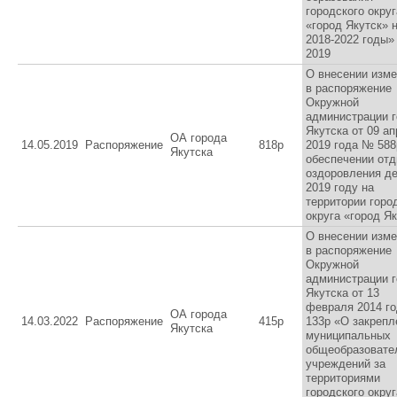
городского округ
«город Якутск» 
2018-2022 годы»
2019
О внесении изм
в распоряжение
Окружной
администрации 
Якутска от 09 а
ОА города
14.05.2019
Распоряжение
818р
2019 года № 588
Якутска
обеспечении отд
оздоровления де
2019 году на
территории горо
округа «город Я
О внесении изм
в распоряжение
Окружной
администрации 
Якутска от 13
февраля 2014 г
ОА города
14.03.2022
Распоряжение
415р
133р «О закрепл
Якутска
муниципальных
общеобразовате
учреждений за
территориями
городского округ