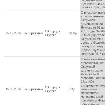
программ городс
округа «город Я
О внесении изм
в распоряжение
Окружной
администрации 
Якутска от 06 н
ОА города
2018 года №226
25.12.2018
Распоряжение
2538р
Якутска
«Об осуществле
закупок за счет
средств бюджет
городского округ
«город Якутск» в
квартале 2018 г
О внесении изм
в распоряжение
Окружной
администрации 
Якутска от 06
февраля 2019 г
141р «Об
утверждении пл
ОА города
15.03.2019
Распоряжение
374р
реализации
Якутска
мероприятий
муниципальной
программы «Раз
образования