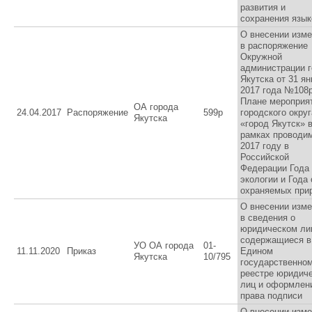
развития и
сохранения язык
О внесении изм
в распоряжение
Окружной
администрации 
Якутска от 31 я
2017 года №108
Плане мероприя
ОА города
24.04.2017
Распоряжение
599р
городского округ
Якутска
«город Якутск» 
рамках проводи
2017 году в
Российской
Федерации Года
экологии и Года
охраняемых при
О внесении изм
в сведения о
юридическом ли
содержащиеся в
УО ОА города
01-
11.11.2020
Приказ
Едином
Якутска
10/795
государственно
реестре юридич
лиц и оформлен
права подписи
О внесении изм