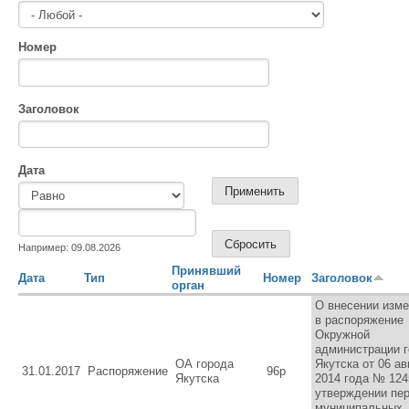
Номер
Заголовок
Дата
Дата
Дата
Например: 09.08.2026
Принявший
Дата
Тип
Номер
Заголовок
орган
О внесении изм
в распоряжение
Окружной
администрации 
ОА города
Якутска от 06 ав
31.01.2017
Распоряжение
96р
Якутска
2014 года № 124
утверждении пе
муниципальных