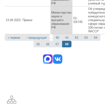
РФ
учебный го
Об утвержд
Министерство
победителе
науки и
конкурсного
01-
13.04.2022
Приказ
высшего
специальну
03/745
образования
сфере обра
РФ
100-летию 
ЯАССР
…
« первая
‹ предыдущая
60
61
62
63
64
Страницы
65
66
67
68