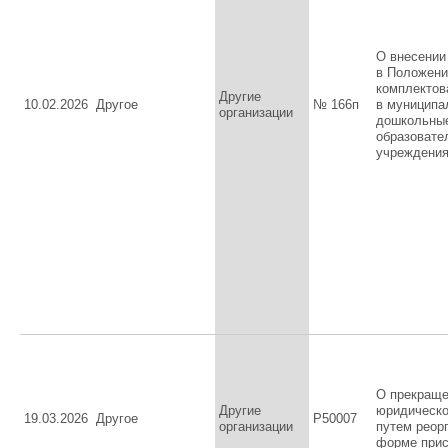
О внесении
в Положени
комплектов
Другие
10.02.2026
Другое
№ 166п
в муниципа
организации
дошкольны
образовате
учреждени
О прекращ
Другие
юридическо
19.03.2026
Другое
Р50007
организации
путем реор
форме при