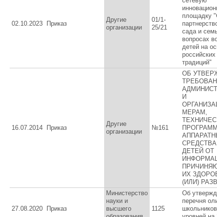
сетевую
инновацио
площадку "
Другие
01/1-
02.10.2023
Приказ
партнерств
организации
25/21
сада и сем
вопросах в
детей на о
российских
традиций"
ОБ УТВЕР
ТРЕБОВАН
АДМИНИС
И
ОРГАНИЗ
МЕРАМ,
ТЕХНИЧЕС
Другие
16.07.2014
Приказ
№161
ПРОГРАММ
организации
АППАРАТ
СРЕДСТВА
ДЕТЕЙ ОТ
ИНФОРМАЦ
ПРИЧИНЯ
ИХ ЗДОРО
(ИЛИ) РАЗ
Министерство
Об утвержд
науки и
перечня ол
27.08.2020
Приказ
высшего
1125
школьников
образования
уровней на