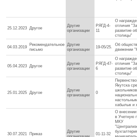
О награжде
Другие
РЯГД-4-
отличия "За
25.12.2023
Другое
организации
11
развитие о
столицы"
Рекомендательное
Другие
Об общест
04.03.2019
19-05/25.
письмо
организации
движении 
О награжде
Другие
РЯГД-47-
отличия "З
05.04.2023
Другое
организации
6
развитие о
столицы"
Первенство
Якутска ср
Другие
школьников
25.01.2025
Другое
0
организации
националь
настольным
хабылык и 
О внесении
в Учетную 
МКУ
"Централиз
Другие
бухгалтери
30.07.2021
Приказ
01-11-32
организации
муниципал