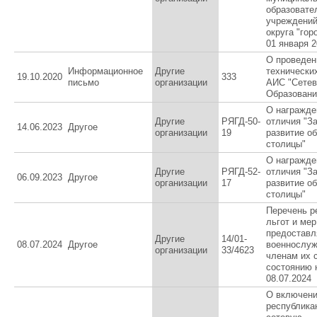
образовате
учреждений
округа "гор
01 января 2
О проведен
Информационное
Другие
технических
19.10.2020
333
письмо
организации
АИС "Сетев
Образовани
О награжде
Другие
РЯГД-50-
отличия "За
14.06.2023
Другое
организации
19
развитие о
столицы"
О награжде
Другие
РЯГД-52-
отличия "За
06.09.2023
Другое
организации
17
развитие о
столицы"
Перечень р
льгот и ме
предостав
Другие
14/01-
08.07.2024
Другое
военнослу
организации
33/4623
членам их 
состоянию 
08.07.2024
О включен
республика