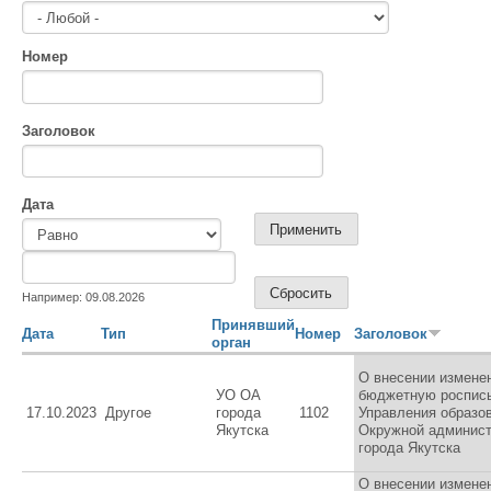
Номер
Заголовок
Дата
Дата
Дата
Например: 09.08.2026
Принявший
Дата
Тип
Номер
Заголовок
орган
О внесении измене
УО ОА
бюджетную роспис
17.10.2023
Другое
города
1102
Управления образо
Якутска
Окружной админис
города Якутска
О внесении измене