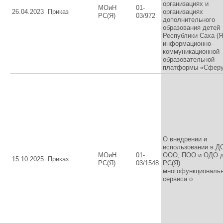
организациях и
МОиН
01-
26.04.2023
Приказ
организациях
РС(Я)
03/972
дополнительного
образования детей
Республики Саха (Я
информационно-
коммуникационной
образовательной
платформы «Сфер
О внедрении и
использовании в Д
МОиН
01-
ООО, ПОО и ОДО д
15.10.2025
Приказ
РС(Я)
03/1548
РС(Я)
многофункциональн
сервиса о