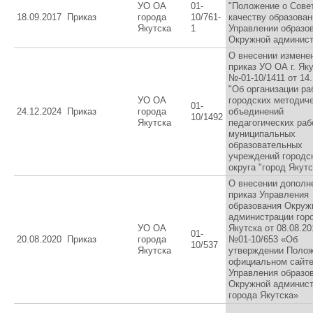
УО ОА
01-
"Положение о Сове
18.09.2017
Приказ
города
10/761-
качеству образован
Якутска
1
Управлении образо
Окружной админист
О внесении измене
приказ УО ОА г. Як
№-01-10/1411 от 14.
"Об организации ра
УО ОА
городских методич
01-
24.12.2024
Приказ
города
объединений
10/1492
Якутска
педагогических раб
муниципальных
образовательных
учреждений городс
округа "город Якутс
О внесении дополн
приказ Управления
образования Окруж
администрации гор
УО ОА
Якутска от 08.08.20
01-
20.08.2020
Приказ
города
№01-10/653 «Об
10/537
Якутска
утверждении Полож
официальном сайт
Управления образо
Окружной админис
города Якутска»