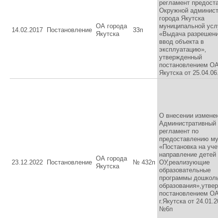
регламент предост
Окружной админис
города Якутска
ОА города
муниципальной усл
14.02.2017
Постановление
33п
Якутска
«Выдача разрешени
ввод объекта в
эксплуатацию»,
утвержденный
постановлением ОА 
Якутска от 25.04.0
О внесении измене
Административный
регламент по
предоставлению му
«Постановка на уче
направление детей
ОА города
23.12.2022
Постановление
№ 432п
ОУ,реализующие
Якутска
образовательные
программы дошкол
образования»,утве
постановлением О
г.Якутска от 24.01.2
№6п