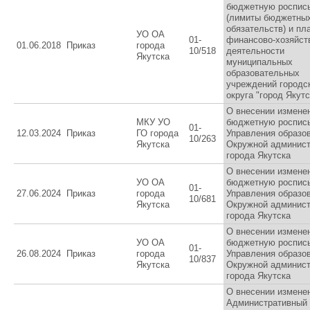
бюджетную роспис
(лимиты бюджетны
обязательств) и пл
УО ОА
01-
финансово-хозяйст
01.06.2018
Приказ
города
10/518
деятельности
Якутска
муниципальных
образовательных
учреждений городс
округа "город Якутс
О внесении измене
МКУ УО
бюджетную роспис
01-
12.03.2024
Приказ
ГО города
Управления образо
10/263
Якутска
Окружной админис
города Якутска
О внесении измене
УО ОА
бюджетную роспис
01-
27.06.2024
Приказ
города
Управления образо
10/681
Якутска
Окружной админис
города Якутска
О внесении измене
УО ОА
бюджетную роспис
01-
26.08.2024
Приказ
города
Управления образо
10/837
Якутска
Окружной админис
города Якутска
О внесении измене
Административный