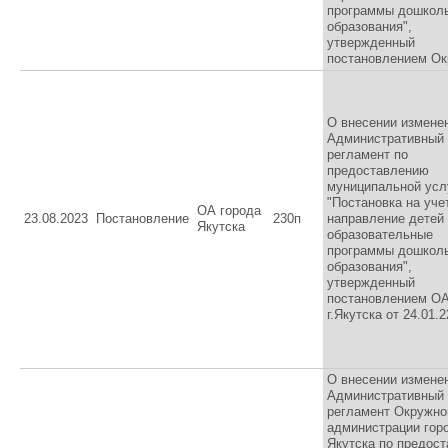
программы дошкол
образования",
утвержденный
постановлением Ок
О внесении измене
Административный
регламент по
предоставлению
муниципальной усл
"Постановка на уче
ОА города
23.08.2023
Постановление
230п
направление детей
Якутска
образовательные
программы дошкол
образования",
утвержденный
постановлением О
г.Якутска от 24.01.2
О внесении измене
Административный
регламент Окружно
администрации гор
Якутска по предос