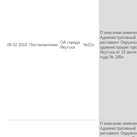
О внесении измене
Административный
ОА города
регламент Окружно
06.02.2019
Постановление
№21п
Якутска
администрации гор
Якутска от 13 июля
года № 185п
О внесении измене
Административный
регламент Окружно