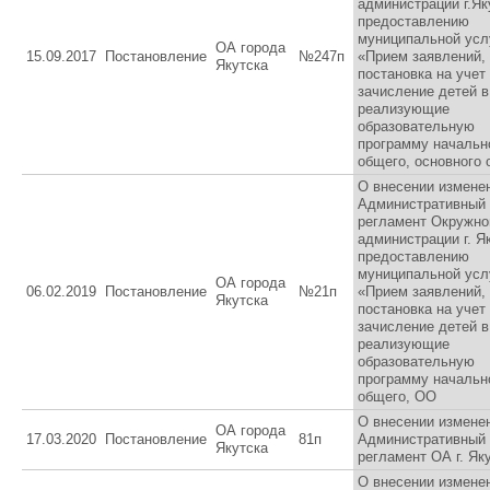
администрации г.Як
предоставлению
муниципальной усл
ОА города
15.09.2017
Постановление
№247п
«Прием заявлений,
Якутска
постановка на учет
зачисление детей в
реализующие
образовательную
программу начальн
общего, основного
О внесении измене
Административный
регламент Окружно
администрации г. Я
предоставлению
муниципальной усл
ОА города
06.02.2019
Постановление
№21п
«Прием заявлений,
Якутска
постановка на учет
зачисление детей в
реализующие
образовательную
программу начальн
общего, ОО
О внесении измене
ОА города
17.03.2020
Постановление
81п
Административный
Якутска
регламент ОА г. Як
О внесении измене