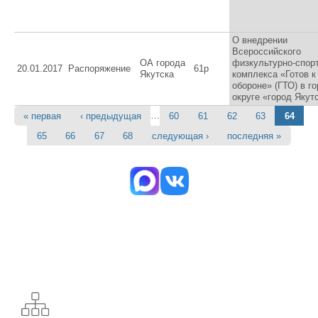
О внедрении
Всероссийского
ОА города
физкультурно-спор
20.01.2017
Распоряжение
61р
Якутска
комплекса «Готов к
обороне» (ГТО) в г
округе «город Якут
…
« первая
‹ предыдущая
60
61
62
63
64
Страницы
65
66
67
68
следующая ›
последняя »