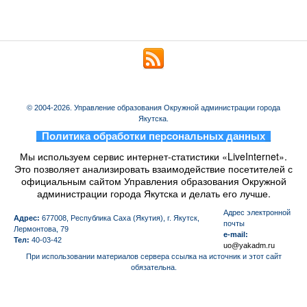
© 2004-2026. Управление образования Окружной администрации города
Якутска.
_
Политика обработки персональных данных
_
Мы используем сервис интернет-статистики «LiveInternet».
Это позволяет анализировать взаимодействие посетителей с
официальным сайтом Управления образования Окружной
администрации города Якутска и делать его лучше.
Aдрес электронной
Адрес:
677008, Республика Саха (Якутия), г. Якутск,
почты
Лермонтова, 79
e-mail:
Тел:
40-03-42
uo@yakadm.ru
При использовании материалов сервера ссылка на источник и этот сайт
обязательна.