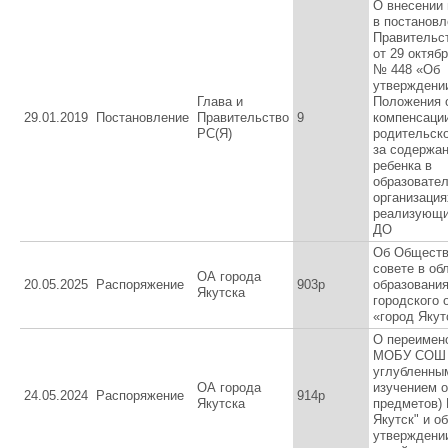
О внесении
в постановл
Правительст
от 29 октябр
№ 448 «Об
утверждени
Глава и
Положения 
29.01.2019
Постановление
Правительство
9
компенсаци
РС(Я)
родительск
за содержа
ребенка в
образовате
организация
реализующ
ДО
Об Общест
совете в об
ОА города
20.05.2025
Распоряжение
903р
образования
Якутска
городского 
«город Якут
О переимен
МОБУ СОШ 
углубленны
ОА города
изучением 
24.05.2024
Распоряжение
914р
Якутска
предметов) 
Якутск" и об
утверждении