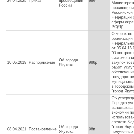
24.04.2025
Приказ
просвещения
98/н
Министерст
России
просвещени
Российской
Федерации 
сферы обра
РС(Я)"
О мерах по
реализации
Федерально
от 05.04.13
"О контракт
системе в 
ОА города
10.06.2019
Распоряжение
988р
закупок тов
Якутска
работ, услу
обеспечени
государств
муниципаль
в городском
"город Якут
Об утвержд
Порядка уче
использова
экономии по
использова
средств бю
ОА города
"город Якутс
08.04.2021
Постановление
98п
Якутска
полученных