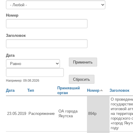
Номер
Заголовок
Дата
Дата
Дата
Например: 09.08.2026
Принявший
Дата
Тип
Номер
Заголовок
орган
О проведен
государств
итоговой ат
ОА города
23.05.2019
Распоряжение
894р
на территор
Якутска
городского 
«город Якут
году