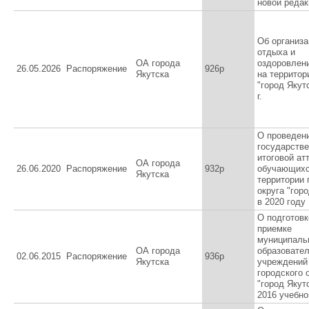
новой редак
Об организа
отдыха и
ОА города
оздоровлен
26.05.2026
Распоряжение
926р
Якутска
на территор
"город Якут
г.
О проведен
государств
итоговой ат
ОА города
26.06.2020
Распоряжение
932р
обучающихс
Якутска
территории 
округа "гор
в 2020 году
О подготовк
приемке
муниципаль
ОА города
образовате
02.06.2015
Распоряжение
936р
Якутска
учреждений
городского 
"город Якутс
2016 учебно