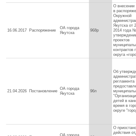
О внесении
в распоряж
Окружной
администра
Якутска от 
ОА города
16.06.2017
Распоряжение
968р
2014 года 
Якутска
утверждени
проектов
муниципаль
контрактов 
округа «гор
Об утвержд
администра
регламента
предоставл
ОА города
21.04.2026
Постановление
96п
муниципаль
Якутска
"Организац
детей в кан
время в гор
округе "гор
О приостан
действия о
ОА города