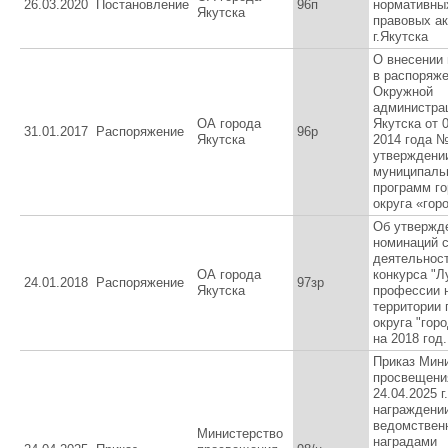
26.03.2020
Постановление
96п
нормативны
Якутска
правовых а
г.Якутска
О внесении
в распоряж
Окружной
администра
ОА города
Якутска от 
31.01.2017
Распоряжение
96р
Якутска
2014 года 
утверждени
муниципаль
программ го
округа «гор
Об утвержд
номинаций 
деятельнос
ОА города
конкурса "Л
24.01.2018
Распоряжение
97зр
Якутска
профессии 
территории 
округа "гор
на 2018 год.
Приказ Мин
просвещени
24.04.2025 г
награждени
ведомствен
Министерство
наградами