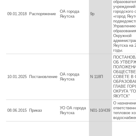
образовате
учреждений
ОА города
городского 
09.01.2018
Распоряжение
9р
Якутска
«город Якут
подведомст
Управлению
образовани
Окружной
администра
Якутска на 
годы.
ПОСТАНОВ
ОБ УТВЕР
ПОЛОЖЕНИ
ОБЩЕСТВ
ОА города
10.01.2025
Постановление
N 118П
СОВЕТЕ В
Якутска
ОБРАЗОВА
ГЛАВЕ ГОР
ОКРУГА "Г
ЯКУТСК"
О назначен
УО ОА города
ответственн
08.06.2015
Приказ
N01-10/439
Якутска
тепловое хо
водоснабже