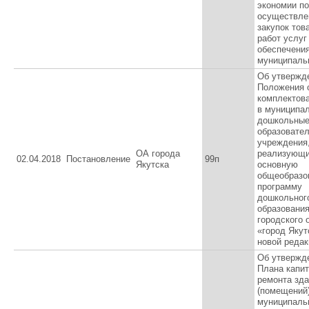
экономии по
осуществле
закупок тов
работ услуг
обеспечени
муниципаль
Об утвержд
Положения 
комплектов
в муниципа
дошкольны
образовате
учреждения
ОА города
реализующ
02.04.2018
Постановление
99п
Якутска
основную
общеобразо
программу
дошкольног
образовани
городского 
«город Якут
новой редак
Об утвержд
Плана капи
ремонта зд
(помещений
муниципаль