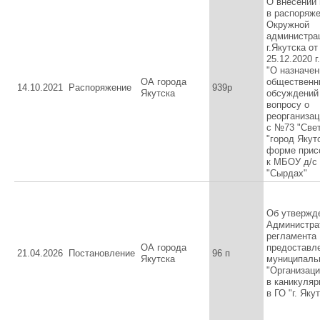
О внесении
в распоряж
Окружной
администра
г.Якутска от
25.12.2020 
"О назначен
ОА города
общественн
14.10.2021
Распоряжение
939р
Якутска
обсуждений
вопросу о
реорганиза
с №73 "Све
"город Якутс
форме прис
к МБОУ д/с
"Сырдах"
Об утвержд
Администра
регламента
ОА города
предоставл
21.04.2026
Постановление
96 п
Якутска
муниципаль
"Организац
в каникуляр
в ГО "г. Яку