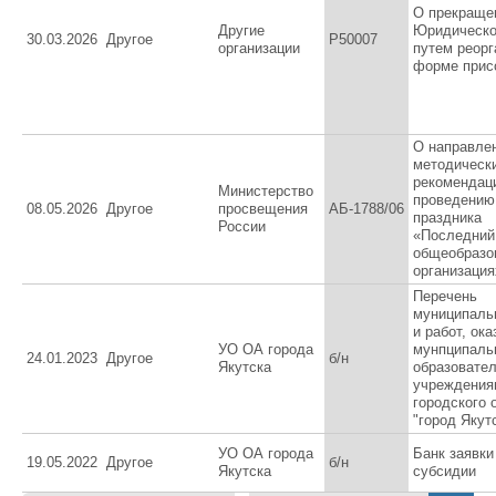
О прекраще
Другие
Юридическо
30.03.2026
Другое
P50007
организации
путем реорг
форме прис
О направле
методическ
рекомендац
Министерство
проведению
08.05.2026
Другое
просвещения
АБ-1788/06
праздника
России
«Последний 
общеобразо
организация
Перечень
муниципаль
и работ, ок
УО ОА города
мунпципаль
24.01.2023
Другое
б/н
Якутска
образовате
учреждения
городского 
"город Якут
УО ОА города
Банк заявки
19.05.2022
Другое
б/н
Якутска
субсидии