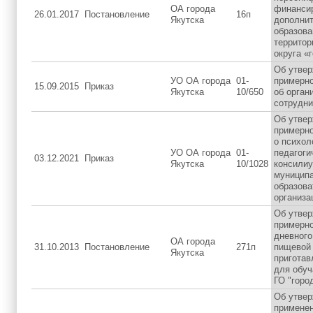
ОА города
финанси
26.01.2017
Постановление
16п
Якутска
дополнит
образова
территор
округа «
Об утве
УО ОА города
01-
примерно
15.09.2015
Приказ
Якутска
10/650
об орган
сотрудн
Об утве
примерн
о психол
УО ОА города
01-
педагоги
03.12.2021
Приказ
Якутска
10/1028
консили
муницип
образова
организа
Об утве
примерно
дневного
ОА города
31.10.2013
Постановление
271п
пищевой 
Якутска
пригота
для обу
ГО "горо
Об утве
примене