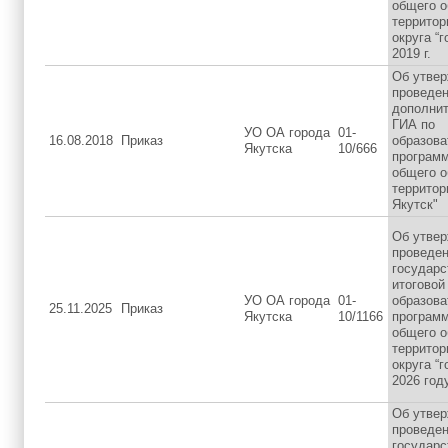
общего о
территор
округа “г
2019 г.
Об утвер
проведен
дополнит
ГИА по
УО ОА города
01-
16.08.2018
Приказ
образов
Якутска
10/666
программ
общего о
территор
Якутск"
Об утвер
проведен
государс
итоговой
УО ОА города
01-
образов
25.11.2025
Приказ
Якутска
10/1166
программ
общего о
территор
округа “г
2026 год
Об утвер
проведен
государс