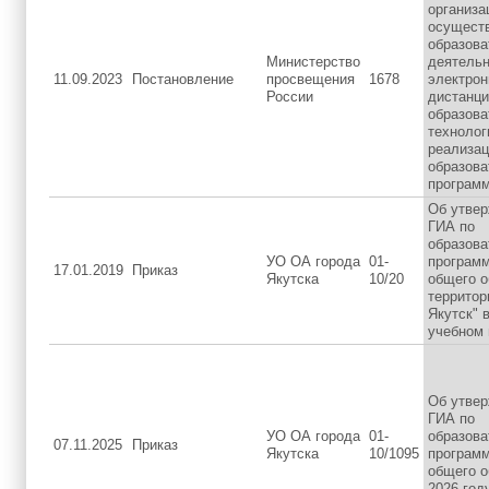
организа
осущест
образов
Министерство
деятельн
11.09.2023
Постановление
просвещения
1678
электрон
России
дистанц
образов
технолог
реализац
образов
програм
Об утве
ГИА по
образов
УО ОА города
01-
программ
17.01.2019
Приказ
Якутска
10/20
общего о
территор
Якутск" 
учебном 
Об утве
ГИА по
УО ОА города
01-
образов
07.11.2025
Приказ
Якутска
10/1095
программ
общего о
2026 год