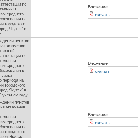
 аттестации по
Вложение
ательным
ам среднего
скачать
бразования на
ии городского
ород Якутск” в
.
ждении пунктов
ия экзаменов
твенной
 аттестации по
ательным
Вложение
ам среднего
бразования в
скачать
 сроки
о периода на
ии городского
ород Якутск” в
0 учебном году
ждении пунктов
ия экзаменов
Вложение
ательным
ам среднего
скачать
бразования на
ии городского
город Якутск"