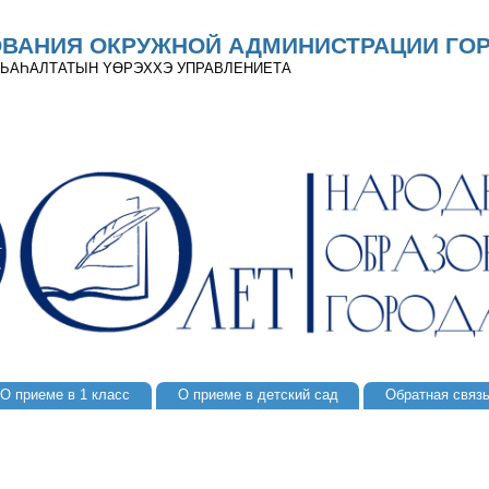
ОВАНИЯ ОКРУЖНОЙ АДМИНИСТРАЦИИ ГОР
 ДЬАҺАЛТАТЫН YӨРЭХХЭ УПРАВЛЕНИЕТА
О приеме в 1 класс
О приеме в детский сад
Обратная связ