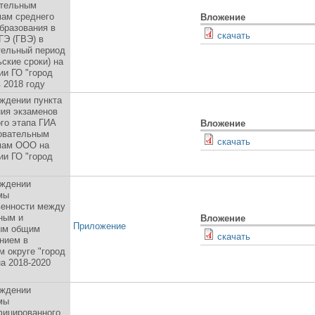
ательным
ам среднего
Вложение
бразования в
скачать
Э (ГВЭ) в
тельный период
ьские сроки) на
ии ГО "город
в 2018 году
ждении пункта
ия экзаменов
го этапа ГИА
Вложение
овательным
скачать
мам ООО на
ии ГО "город
рждении
мы
венности между
ным и
Вложение
Приложение
ым общим
скачать
нием в
м округе "город
на 2018-2020
рждении
мы
фицированного