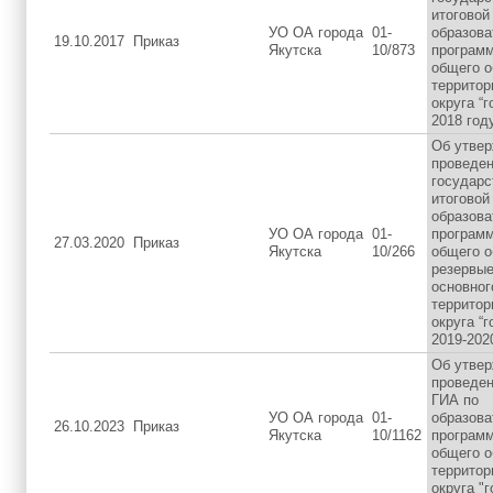
итоговой
УО ОА города
01-
образов
19.10.2017
Приказ
Якутска
10/873
программ
общего о
территор
округа “г
2018 году
Об утвер
проведен
государс
итоговой
образов
УО ОА города
01-
программ
27.03.2020
Приказ
Якутска
10/266
общего о
резервые
основног
территор
округа “г
2019-202
Об утвер
проведен
ГИА по
УО ОА города
01-
образов
26.10.2023
Приказ
Якутска
10/1162
программ
общего о
территор
округа "