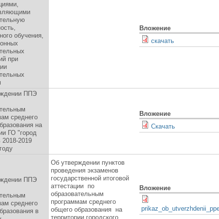
циями,
вляющими
ательную
ость,
Вложение
ного обучения,
скачать
ионных
ательных
ий при
ии
ательных
м
рждении ППЭ
ательным
Вложение
ам среднего
бразования на
Скачать
ии ГО "город
в 2018-2019
году
Об утверждении пунктов
проведения экзаменов
государственной итоговой
рждении ППЭ
аттестации по
Вложение
образовательным
ательным
программам среднего
ам среднего
prikaz_ob_utverzhdenii_pp
общего образования на
бразования в
территории городского
у