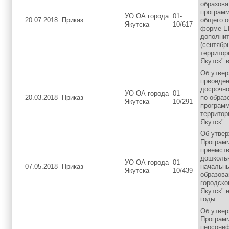
образов
программ
УО ОА города
01-
20.07.2018
Приказ
общего о
Якутска
10/617
форме ЕГ
дополни
(сентябр
территор
Якутск" 
Об утвер
првоеден
досрочно
УО ОА города
01-
20.03.2018
Приказ
по образ
Якутска
10/291
програм
территор
Якутск"
Об утве
Програм
преемст
дошколь
УО ОА города
01-
07.05.2018
Приказ
начальн
Якутска
10/439
образова
городско
Якутск" 
годы
Об утве
Програм
персони