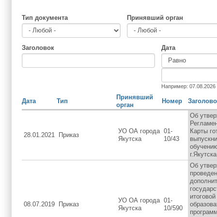
Тип документа
Принявший орган
Заголовок
Дата
Дата
Дата
Например: 07.08.2026
Принявший
Дата
Тип
Номер
Заголово
орган
Об утве
Регламен
УО ОА города
01-
Карты го
28.01.2021
Приказ
Якутска
10/43
выпускни
обучению
г.Якутска
Об утвер
проведен
дополнит
государс
итоговой
УО ОА города
01-
08.07.2019
Приказ
образов
Якутска
10/590
программ