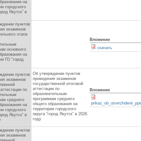
бразования на
ии городского
ород Якутск” в
ждении пунктов
ия экзаменов
ельного этапа
Вложение
ательным
скачать
ам основного
бразования на
ии ГО "город
Об утверждении пунктов
ждении пунктов
проведения экзаменов
ия экзаменов
государственной итоговой
твенной
аттестации по
 аттестации по
Вложение
образовательным
ательным
программам среднего
ам среднего
prikaz_ob_utverzhdenii_pp
общего образования на
бразования на
территории городского
ии городского
округа “город Якутск” в 2026
ород Якутск” в
году
у
ждении пунктов
ия экзаменов
твенной