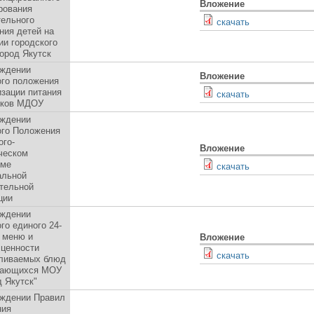
Вложение
рования
ельного
скачать
ния детей на
ии городского
город Якутск
рждении
Вложение
го положения
изации питания
скачать
иков МДОУ
рждении
ого Положения
ого-
Вложение
ческом
уме
скачать
альной
тельной
ции
рждении
го единого 24-
 меню и
Вложение
ценности
скачать
вливаемых блюд
чающихся МОУ
д Якутск"
рждении Правил
ния