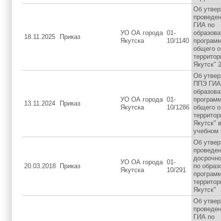
Об утвер
проведен
ГИА по
УО ОА города
01-
образов
18.11.2025
Приказ
Якутска
10/1140
программ
общего о
территор
Якутск" 2
Об утвер
ППЭ ГИА
образов
УО ОА города
01-
программ
13.11.2024
Приказ
Якутска
10/1286
общего о
территор
Якутск" 
учебном 
Об утвер
проведен
досрочно
УО ОА города
01-
20.03.2018
Приказ
по образ
Якутска
10/291
програм
территор
Якутск"
Об утвер
проведен
ГИА по