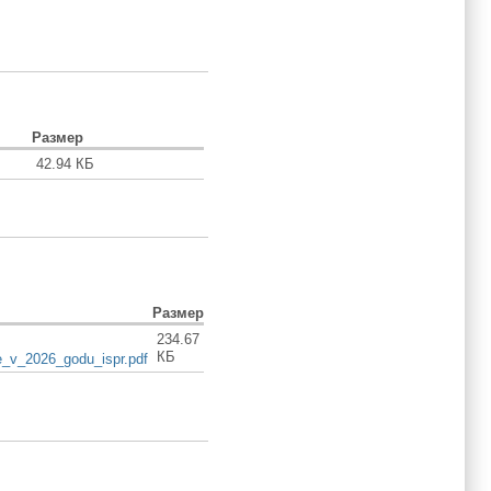
Размер
42.94 КБ
Размер
234.67
КБ
e_v_2026_godu_ispr.pdf