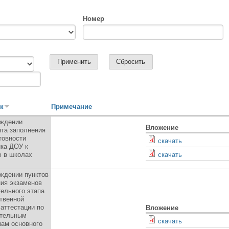
Номер
к
Примечание
рждении
Вложение
та заполнения
товности
скачать
ка ДОУ к
 в школах
скачать
ждении пунктов
ия экзаменов
ельного этапа
твенной
 аттестации по
Вложение
ательным
скачать
ам основного