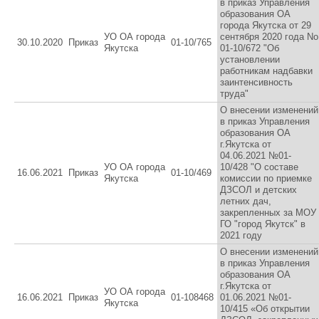
в приказ Управления
образования ОА
города Якутска от 29
УО ОА города
сентября 2020 года No
30.10.2020
Приказ
01-10/765
Якутска
01-10/672 "Об
установлении
работникам надбавки
заинтенсивность
труда"
О внесении изменений
в приказ Управления
образования ОА
г.Якутска от
04.06.2021 №01-
УО ОА города
10/428 "О составе
16.06.2021
Приказ
01-10/469
Якутска
комиссии по приемке
ДЗСОЛ и детских
летних дач,
закрепленных за МОУ
ГО "город Якутск" в
2021 году
О внесении изменений
в приказ Управления
образования ОА
г.Якутска от
УО ОА города
16.06.2021
Приказ
01-108468
01.06.2021 №01-
Якутска
10/415 «Об открытии