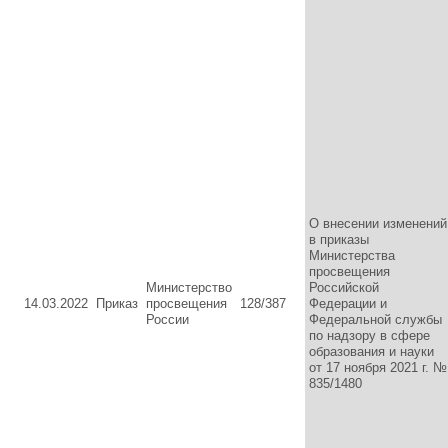
О внесении изменений
в приказы
Министерства
просвещения
Министерство
Российской
14.03.2022
Приказ
просвещения
128/387
Федерации и
России
Федеральной службы
по надзору в сфере
образования и науки
от 17 ноября 2021 г. №
835/1480