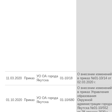
О внесении изменений
УО ОА города
11.03.2020
Приказ
01-10/18
в приказ №01-10/14 от
Якутска
02.03.2020 г.
О внесении изменений
в приказ Управления
образования
УО ОА города
01.10.2020
Приказ
01-10/680
Окружной
Якутска
администрации города
Якутска №01-10/552
от 28 августа 2020 г.