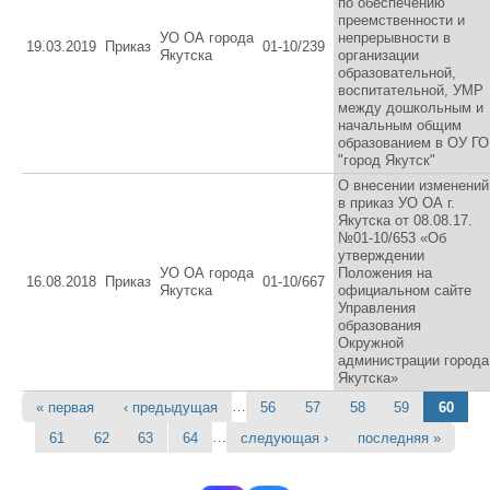
по обеспечению
преемственности и
УО ОА города
непрерывности в
19.03.2019
Приказ
01-10/239
Якутска
организации
образовательной,
воспитательной, УМР
между дошкольным и
начальным общим
образованием в ОУ ГО
"город Якутск"
О внесении изменений
в приказ УО ОА г.
Якутска от 08.08.17.
№01-10/653 «Об
утверждении
УО ОА города
Положения на
16.08.2018
Приказ
01-10/667
Якутска
официальном сайте
Управления
образования
Окружной
администрации города
Якутска»
…
« первая
‹ предыдущая
56
57
58
59
60
Страницы
…
61
62
63
64
следующая ›
последняя »