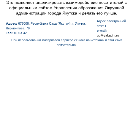
Это позволяет анализировать взаимодействие посетителей с
официальным сайтом Управления образования Окружной
администрации города Якутска и делать его лучше.
Aдрес электронной
Адрес:
677008, Республика Саха (Якутия), г. Якутск,
почты
Лермонтова, 79
e-mail:
Тел:
40-03-42
uo@yakadm.ru
При использовании материалов сервера ссылка на источник и этот сайт
обязательна.