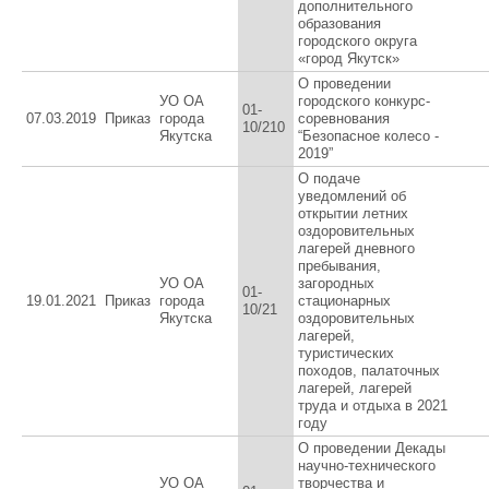
дополнительного
образования
городского округа
«город Якутск»
О проведении
УО ОА
городского конкурс-
01-
07.03.2019
Приказ
города
соревнования
10/210
Якутска
“Безопасное колесо -
2019”
О подаче
уведомлений об
открытии летних
оздоровительных
лагерей дневного
пребывания,
УО ОА
загородных
01-
19.01.2021
Приказ
города
стационарных
10/21
Якутска
оздоровительных
лагерей,
туристических
походов, палаточных
лагерей, лагерей
труда и отдыха в 2021
году
О проведении Декады
научно-технического
УО ОА
творчества и