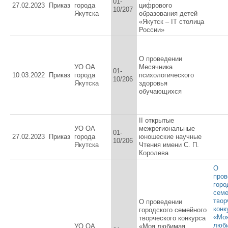
01-
27.02.2023
Приказ
города
цифрового
10/207
Якутска
образования детей
«Якутск – IT столица
России»
О проведении
УО ОА
Месячника
01-
10.03.2022
Приказ
города
психологического
10/206
Якутска
здоровья
обучающихся
II открытые
УО ОА
межрегиональные
01-
27.02.2023
Приказ
города
юношеские научные
10/206
Якутска
Чтения имени С. П.
Королева
О
пров
горо
семе
твор
О проведении
конк
городского семейного
«Мо
творческого конкурса
люб
УО ОА
«Моя любимая