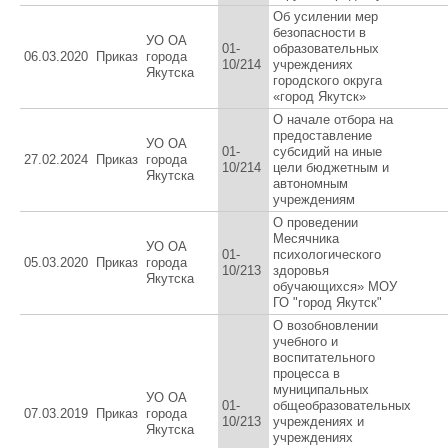
Об усилении мер
безопасности в
УО ОА
01-
образовательных
06.03.2020
Приказ
города
10/214
учреждениях
Якутска
городского округа
«город Якутск»
О начале отбора на
предоставление
УО ОА
01-
субсидий на иные
27.02.2024
Приказ
города
10/214
цели бюджетным и
Якутска
автономным
учреждениям
О проведении
Месячника
УО ОА
01-
психологического
05.03.2020
Приказ
города
10/213
здоровья
Якутска
обучающихся» МОУ
ГО "город Якутск"
О возобновлении
учебного и
воспитательного
процесса в
муниципальных
УО ОА
01-
общеобразовательных
07.03.2019
Приказ
города
10/213
учреждениях и
Якутска
учреждениях