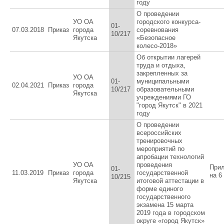
году
О проведении
УО ОА
городского конкурса-
01-
07.03.2018
Приказ
города
соревнования
10/217
Якутска
«Безопасное
колесо-2018»
Об открытии лагерей
труда и отдыха,
закрепленных за
УО ОА
01-
муниципальными
02.04.2021
Приказ
города
10/217
образовательными
Якутска
учреждениями ГО
"город Якутск" в 2021
году
О проведении
всероссийских
тренировочных
мероприятий по
апробации технологий
УО ОА
проведения
При
01-
11.03.2019
Приказ
города
государственной
на 6
10/215
Якутска
итоговой аттестации в
форме единого
государственного
экзамена 15 марта
2019 года в городском
округе «город Якутск»