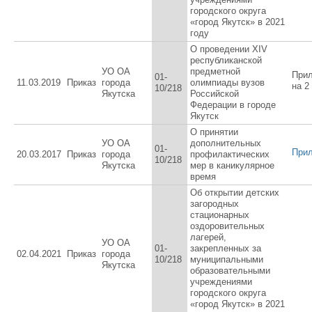
городского округа
«город Якутск» в 2021
году
О проведении XIV
республиканской
УО ОА
предметной
При
01-
11.03.2019
Приказ
города
олимпиады вузов
на 2
10/218
Якутска
Российской
Федерации в городе
Якутск
О принятии
УО ОА
дополнительных
01-
При
20.03.2017
Приказ
города
профилактических
10/218
Якутска
мер в каникулярное
время
Об открытии детских
загородных
стационарных
оздоровительных
лагерей,
УО ОА
01-
закрепленных за
02.04.2021
Приказ
города
10/218
муниципальными
Якутска
образовательными
учреждениями
городского округа
«город Якутск» в 2021