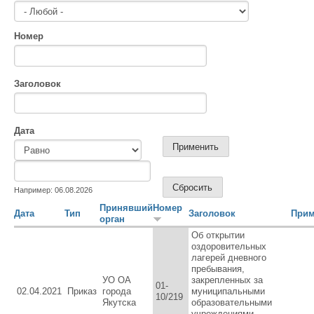
Номер
Заголовок
Дата
Дата
Дата
Например: 06.08.2026
Принявший
Номер
Дата
Тип
Заголовок
Прим
орган
Об открытии
оздоровительных
лагерей дневного
пребывания,
УО ОА
закрепленных за
01-
02.04.2021
Приказ
города
муниципальными
10/219
Якутска
образовательными
учреждениями