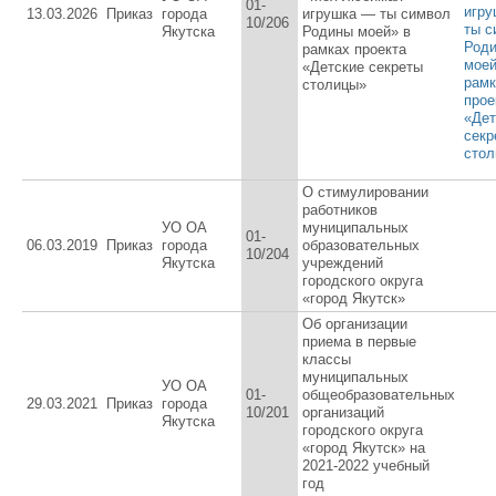
01-
игр
13.03.2026
Приказ
города
игрушка — ты символ
10/206
ты с
Якутска
Родины моей» в
Род
рамках проекта
моей
«Детские секреты
рамк
столицы»
прое
«Дет
секр
стол
О стимулировании
работников
УО ОА
муниципальных
01-
06.03.2019
Приказ
города
образовательных
10/204
Якутска
учреждений
городского округа
«город Якутск»
Об организации
приема в первые
классы
муниципальных
УО ОА
01-
общеобразовательных
29.03.2021
Приказ
города
10/201
организаций
Якутска
городского округа
«город Якутск» на
2021-2022 учебный
год