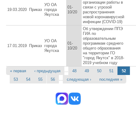
организации работы в
УО ОА
01-
связи с угрозой
19.03.2020
Приказ
города
10/20
распространения
Якутска
новой коронавирусной
инфекции (COVID-19)
Об утверждении ППЭ
ГИА по
образовательным
УО ОА
01-
программам среднего
17.01.2019
Приказ
города
10/20
общего образования
Якутска
на территории ГО
"город Якутск" в 2018-
2019 учебном году
…
« первая
‹ предыдущая
48
49
50
51
52
Страницы
…
53
54
55
56
следующая ›
последняя »