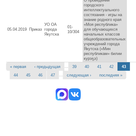
О проведении
городского
интеллектуального
состязания - игры на
знание родного края
УО ОА
«Моя республика»
01-
05.04.2019
Приказ
города
для обучающихся
10/304
Якутска
начальных классов
общеобразовательных
учреждений города
Якутска («Мин
республикам» билии
курэҕэ)
…
« первая
‹ предыдущая
39
40
41
42
43
Страницы
…
44
45
46
47
следующая ›
последняя »