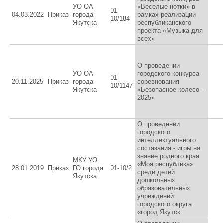
УО ОА
«Веселые нотки» в
01-
04.03.2022
Приказ
города
рамках реализации
10/184
Якутска
республиканского
проекта «Музыка для
всех»
О проведении
УО ОА
городского конкурса -
01-
20.11.2025
Приказ
города
соревнования
10/1147
Якутска
«Безопасное колесо –
2025»
О проведении
городского
интеллектуального
состязания - игры на
знание родного края
МКУ УО
«Моя республика»
28.01.2019
Приказ
ГО города
01-10/2
среди детей
Якутска
дошкольных
образовательных
учреждений
городского округа
«город Якутск