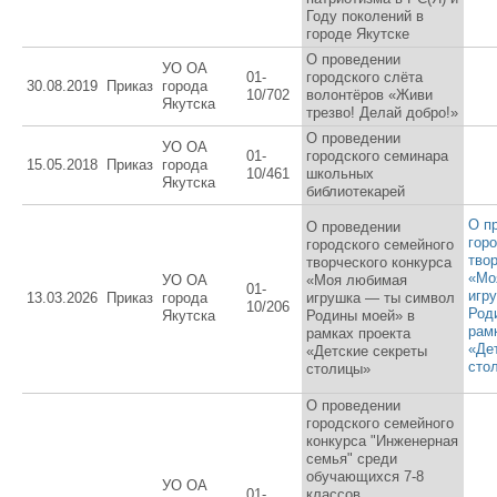
Году поколений в
городе Якутске
О проведении
УО ОА
01-
городского слёта
30.08.2019
Приказ
города
10/702
волонтёров «Живи
Якутска
трезво! Делай добро!»
О проведении
УО ОА
01-
городского семинара
15.05.2018
Приказ
города
10/461
школьных
Якутска
библиотекарей
О п
О проведении
гор
городского семейного
тво
творческого конкурса
«Мо
УО ОА
«Моя любимая
01-
игр
13.03.2026
Приказ
города
игрушка — ты символ
10/206
Род
Якутска
Родины моей» в
рам
рамках проекта
«Де
«Детские секреты
сто
столицы»
О проведении
городского семейного
конкурса "Инженерная
семья" среди
обучающихся 7-8
УО ОА
01-
классов