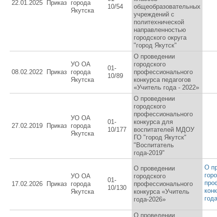
22.01.2025
Приказ
города
10/54
общеобразовательных
Якутска
учреждений с
политехнической
направленностью
городского округа
"город Якутск"
О проведении
УО ОА
городского
01-
08.02.2022
Приказ
города
профессионального
10/89
Якутска
конкурса педагогов
«Учитель года - 2022»
О проведении
городского
профессионального
УО ОА
01-
конкурса для
27.02.2019
Приказ
города
10/177
воспитателей МДОУ
Якутска
ГО "город Якутск"
"Воспитатель
года-2019"
О п
О проведении
гор
УО ОА
городского
01-
про
17.02.2026
Приказ
города
профессионального
10/130
кон
Якутска
конкурса «Учитель
год
года-2026»
О проведении