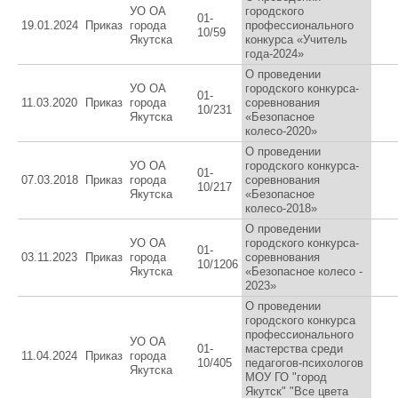
УО ОА
городского
01-
19.01.2024
Приказ
города
профессионального
10/59
Якутска
конкурса «Учитель
года-2024»
О проведении
УО ОА
городского конкурса-
01-
11.03.2020
Приказ
города
соревнования
10/231
Якутска
«Безопасное
колесо-2020»
О проведении
УО ОА
городского конкурса-
01-
07.03.2018
Приказ
города
соревнования
10/217
Якутска
«Безопасное
колесо-2018»
О проведении
УО ОА
городского конкурса-
01-
03.11.2023
Приказ
города
соревнования
10/1206
Якутска
«Безопасное колесо -
2023»
О проведении
городского конкурса
профессионального
УО ОА
01-
мастерства среди
11.04.2024
Приказ
города
10/405
педагогов-психологов
Якутска
МОУ ГО "город
Якутск" "Все цвета