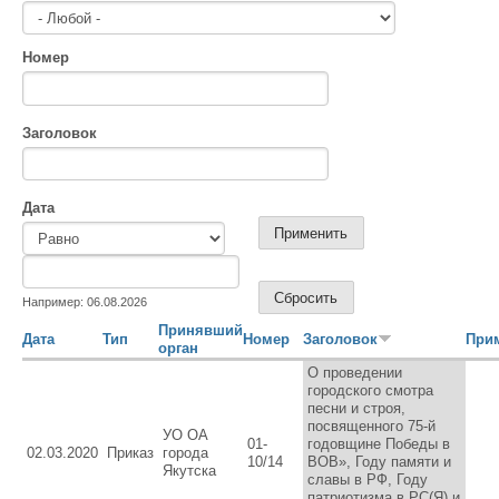
Номер
Заголовок
Дата
Дата
Дата
Например: 06.08.2026
Принявший
Дата
Тип
Номер
Заголовок
При
орган
О проведении
городского смотра
песни и строя,
посвященного 75-й
УО ОА
01-
годовщине Победы в
02.03.2020
Приказ
города
10/14
ВОВ», Году памяти и
Якутска
славы в РФ, Году
патриотизма в РС(Я) и