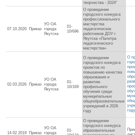
творчества - 2024"
О проведении
городского конкурса
профессионального
УО ОА
мастерства
01-
07.10.2020
Приказ
города
педагогических
10/696
Якутска
работников ДОУ г.
Якутска «Палитра
педагогического
мастерства»
О п
О проведении
гор
городского конкурса
про
проектов по
пов
повышению качества
обр
образования и
УО ОА
раз
01-
развитию
02.03.2026
Приказ
города
про
10/169
профильного
Якутска
обу
обучения среди
мун
муниципальных
общ
общеобразовательных
учр
учреждений в 2026
год
году
О проведении
городского конкурса
УО ОА
При
01-
образовательных
14.02.2019
Приказ
города
лис