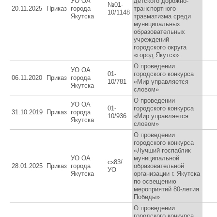
УО ОА
детского дорожно-
№01-
20.11.2025
Приказ
города
транспортного
10/1148
Якутска
травматизма среди
муниципальных
образовательных
учреждений
городского округа
«город Якутск»
О проведении
УО ОА
01-
городского конкурса
06.11.2020
Приказ
города
10/781
«Мир управляется
Якутска
словом»
О проведении
УО ОА
01-
городского конкурса
31.10.2019
Приказ
города
10/936
«Мир управляется
Якутска
словом»
О проведении
городского конкурса
«Лучший госпаблик
УО ОА
муниципальной
сз83/
28.01.2025
Приказ
города
образовательной
УО
Якутска
организации г. Якутска
по освещению
мероприятий 80-летия
Победы»
О проведении
городского конкурса