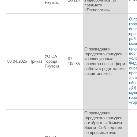
10/124
видеороликов по
Якутска
предмету
«Технология»
О п
гор
инн
про
раб
(за
пре
О проведении
вос
городского конкурса
УО ОА
усл
01-
инновационных
03.04.2026
Приказ
города
Фед
10/285
проектов новых форм
Якутска
обр
работы с родителями
про
воспитанников
дош
обр
ДО)
мун
горо
«го
О проведении
городского конкурса
агитбригат «Помним.
Знаем. Соблюдаем»
по профилактике