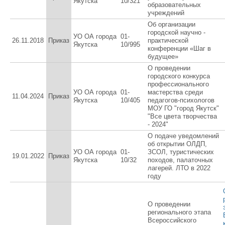
Якутска
10/321
образовательных
учреждений
Об организации
городской научно -
УО ОА города
01-
26.11.2018
Приказ
практической
Якутска
10/995
конференции «Шаг в
будущее»
О проведении
городского конкурса
профессионального
УО ОА города
01-
мастерства среди
11.04.2024
Приказ
Якутска
10/405
педагогов-психологов
МОУ ГО "город Якутск"
"Все цвета творчества
- 2024"
О подаче уведомлений
об открытии ОЛДП,
УО ОА города
01-
ЗСОЛ, туристических
19.01.2022
Приказ
Якутска
10/32
походов, палаточных
лагерей. ЛТО в 2022
году
О проведении
регионального этапа
Всероссийского