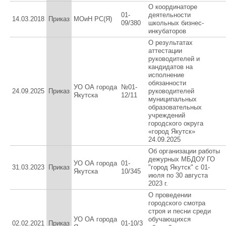
О координаторе
01-
деятельности
14.03.2018
Приказ
МОиН РС(Я)
09/380
школьных бизнес-
инкубаторов
О результатах
аттестации
руководителей и
кандидатов на
исполнение
обязанности
УО ОА города
№01-
24.09.2025
Приказ
руководителей
Якутска
12/11
муниципальных
образовательных
учреждений
городского округа
«город Якутск»
24.09.2025
Об организации работы
дежурных МБДОУ ГО
УО ОА города
01-
31.03.2023
Приказ
"город Якутск" с 01-
Якутска
10/345
июля по 30 августа
2023 г.
О проведении
городского смотра
строя и песни среди
УО ОА города
обучающихся
02.02.2021
Приказ
01-10/3