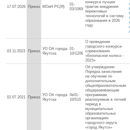
конкурса лучших
01-
17.07.2026
Приказ
МОиН РС(Я)
практик внедрения
03/1069
бережливых
технологий в систему
образования в 2026
году
О проведении
городского конкурса-
УО ОА города
01-
03.11.2023
Приказ
соревнования
Якутска
10/1206
«Безопасное колесо -
2023»
Об утверждении
Порядка зачисления
на обучение по
дополнительным
общеобразовательным
общеразвивающим
УО ОА города
№01-
программам,
02.07.2021
Приказ
Якутска
10/510
реализуемым в летний
период в
муниципальных
образовательных
организациях
городского округа
«город Якутск»