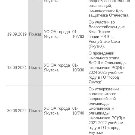
Якутска
общеобразовательных
организаций,
посвященного Дню
защитника Отечества
Об участии во
Всероссийском дне
УО ОА города
01-
бега "Кросс
19.09.2019
Приказ
Якутска
10/763
нации-2019" в
Республике Саха
(Якутия).
О проведении
школьного этапа
ВсОШ и Олимпиада
УО ОА города
01-
13.09.2024
Приказ
школьников РС(Я) в
Якутска
10/930
2024-2025 учебном
году в ГО "город
Якутск"
Об утверждении
анализа итогов
всероссийской
олимпиады
УО ОА города
01-
школьников и
30.06.2022
Приказ
Якутска
10/740
олимпиады
школьников РС(Я) в
2021-2022 учебном
году в ГО «город
Якутск»