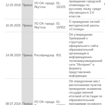
проведении городской
УО ОА города
01-
12.03.2018
Приказ
олимпиады по
Якутска
10/225
русскому языку среди
обучающихся 2-4
классов
О проведении летней
УО ОА города
01-
16.05.2025
Приказ
методической школы
Якутска
10/552
«Столица»
Об утверждении
Требований к
структуре
официального сайта
образовательной
организации в
14.08.2020
Приказ
Рособрнадзор
831
информационно-
телекоммуникационной
сети "Интернет" и
формату
представления
информации
Об определении мест
расположения пунктов
проведения экзаменов
государственной
итоговой аттестации по
образовательным
УО ОА города
01-
08.07.2019
Приказ
программам основного