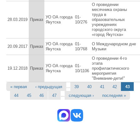
О проведении
месячника охраны
труда в
УО ОА города
01-
28.03.2019
Приказ
образовательных
Якутска
10/276
учреждениях
городского округа
«город Якутска»
УО ОА города
01-
О Международном дне
20.09.2017
Приказ
Якутска
10/768
Музыки
О проведении 4-го
этапа
УО ОА города
01-
19.12.2018
Приказ
профилактического
Якутска
10/1106
мероприятия
"Внимание-дети!"
…
« первая
‹ предыдущая
39
40
41
42
43
Страницы
…
44
45
46
47
следующая ›
последняя »