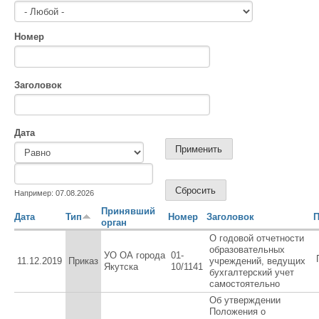
Номер
Заголовок
Дата
Дата
Дата
Например: 07.08.2026
Принявший
Дата
Тип
Номер
Заголовок
П
орган
О годовой отчетности
образовательных
УО ОА города
01-
11.12.2019
Приказ
учреждений, ведущих
Якутска
10/1141
бухгалтерский учет
самостоятельно
Об утверждении
Положения о