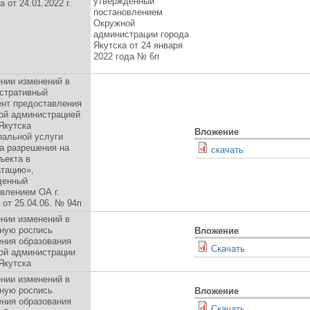
утвержденный
а от 24.01.2022 г.
постановлением
Окружной
администрации города
Якутска от 24 января
2022 года № 6п
нии изменений в
стративный
ент предоставления
ой администрацией
Якутска
Вложение
пальной услуги
а разрешения на
скачать
ъекта в
атацию»,
денный
влением ОА г.
 от 25.04.06. № 94п
нии изменений в
ную роспись
Вложение
ения образования
Скачать
ой администрации
Якутска
нии изменений в
ную роспись
Вложение
ения образования
Скачать