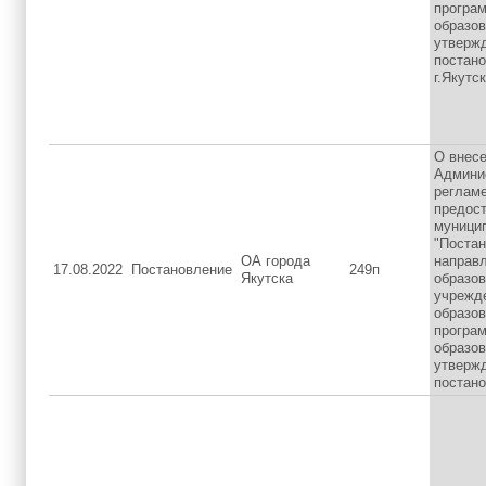
програ
образов
утверж
постан
г.Якутск
О внесе
Админи
регламе
предос
муници
"Постан
ОА города
направл
17.08.2022
Постановление
249п
Якутска
образо
учрежд
образо
програ
образов
утверж
постан