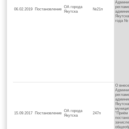
Админи
ОА города
реглам
06.02.2019
Постановление
№21п
Якутска
админи
Якутска
года №
О внесе
Админи
реглам
админи
Якутск
муници
ОА города
15.09.2017
Постановление
247п
"Приём 
Якутска
постано
зачисле
общеоб