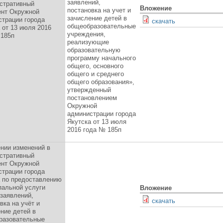
заявлений,
стративный
Вложение
постановка на учет и
ент Окружной
зачисление детей в
страции города
скачать
общеобразовательные
 от 13 июля 2016
учреждения,
 185п
реализующие
образовательную
программу начального
общего, основного
общего и среднего
общего образования»,
утвержденный
постановлением
Окружной
администрации города
Якутска от 13 июля
2016 года № 185п
нии изменений в
стративный
ент Окружной
страции города
а по предоставлению
пальной услуги
Вложение
заявлений,
скачать
вка на учёт и
ние детей в
разовательные