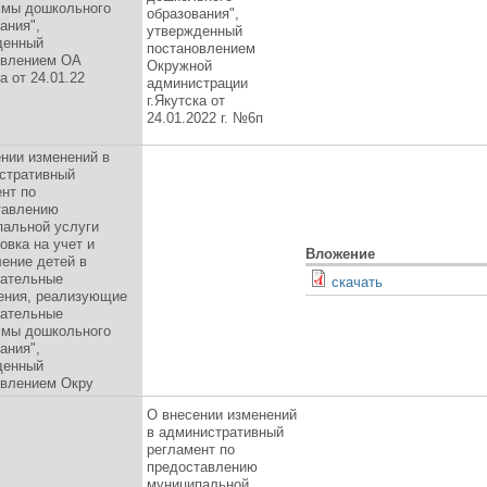
ммы дошкольного
образования",
ания",
утвержденный
денный
постановлением
овлением ОА
Окружной
а от 24.01.22
администрации
г.Якутска от
24.01.2022 г. №6п
нии изменений в
стративный
нт по
тавлению
пальной услуги
овка на учет и
Вложение
ение детей в
вательные
скачать
ения, реализующие
вательные
ммы дошкольного
ания",
денный
овлением Окру
О внесении изменений
в административный
регламент по
предоставлению
муниципальной