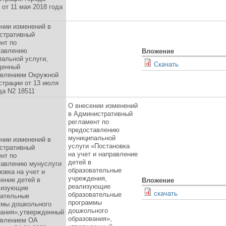
 от 11 мая 2018 года
нии изменений в
стративный
нт по
тавлению
Вложение
альной услуги,
Скачать
денный
овлением Окружной
трации от 13 июля
да N2 18511
О внесении изменений
в Административный
регламент по
предоставлению
муниципальной
нии изменений в
услуги «Постановка
стративный
на учет и направление
нт по
детей в
тавлению мунуслуги
образовательные
овка на учет и
учреждения,
ение детей в
Вложение
реализующие
лизующие
скачать
образовательные
вательные
программы
ммы дошкольного
дошкольного
вания»,утвержденный
образования»,
овлением ОА