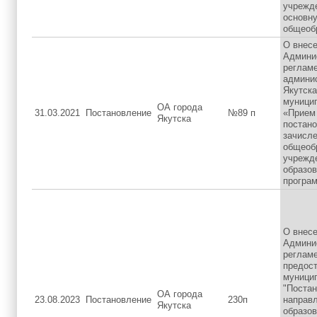
учрежд
основн
общеоб
О внесе
Админи
реглам
админи
Якутск
муници
ОА города
31.03.2021
Постановление
№89 п
«Прием
Якутска
постано
зачисле
общеоб
учрежд
образо
програ
О внесе
Админи
регламе
предос
муници
"Постан
ОА города
23.08.2023
Постановление
230п
направл
Якутска
образо