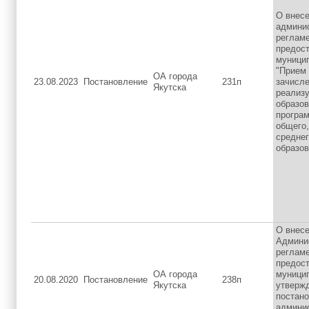
О внесе
админи
регламе
предос
муници
"Прием 
ОА города
23.08.2023
Постановление
231п
зачисле
Якутска
реализ
образо
програ
общего,
средне
образов
О внесе
Админи
регламе
предос
ОА города
муници
20.08.2020
Постановление
238п
Якутска
утверж
постан
админи