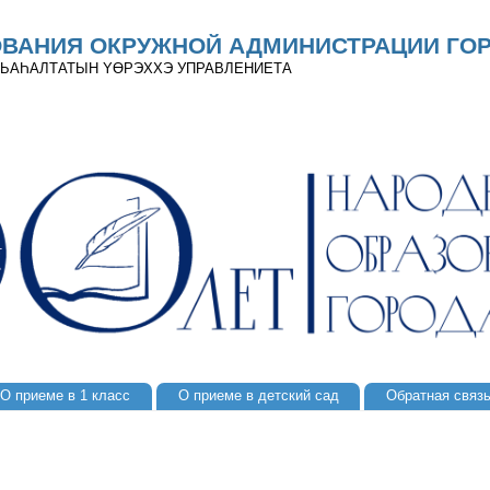
ОВАНИЯ ОКРУЖНОЙ АДМИНИСТРАЦИИ ГОР
 ДЬАҺАЛТАТЫН YӨРЭХХЭ УПРАВЛЕНИЕТА
О приеме в 1 класс
О приеме в детский сад
Обратная связ