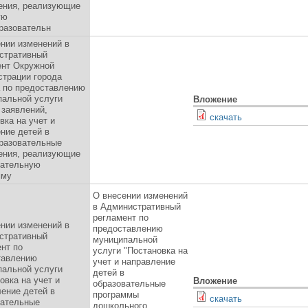
ения, реализующие
ую
разовательн
нии изменений в
стративный
ент Окружной
страции города
а по предоставлению
пальной услуги
Вложение
 заявлений,
скачать
вка на учет и
ние детей в
разовательные
ения, реализующие
вательную
мму
О внесении изменений
в Административный
регламент по
нии изменений в
предоставлению
стративный
муниципальной
нт по
услуги "Постановка на
тавлению
учет и направление
пальной услуги
детей в
овка на учет и
Вложение
образовательные
ение детей в
программы
скачать
вательные
дошкольного