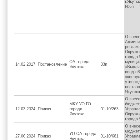
г.Якутск
№6п
О внесе
Админи
реглам
Окружн
города 
ОА города
муници
14.02.2017
Постановление
33п
Якутска
«Выдач
ввод об
эксплу
утверж
постано
Якутска
О внесе
МКУ УО ГО
бюджет
12.03.2024
Приказ
города
01-10/263
Управл
Якутска
Окружн
города 
О внесе
бюджет
УО ОА города
27.06.2024
Приказ
01-10/681
Управл
Якутска