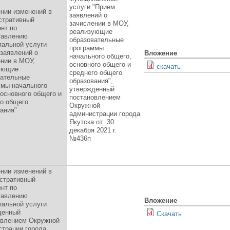
услуги "Прием
нии изменений в
заявлений о
стративный
зачислении в МОУ,
нт по
реализующие
тавлению
образовательные
пальной услуги
программы
заявлений о
Вложение
начального общего,
нии в МОУ,
основного общего и
скачать
ующие
среднего общего
вательные
образования",
ммы начального
утвержденный
основного общего и
постановлением
го общего
Окружной
ания"
администрации города
Якутска от 30
декабря 2021 г.
№436п
нии изменений в
стративный
нт по
тавлению
Вложение
пальной услуги
денный
Скачать
овлением Окружной
страции города