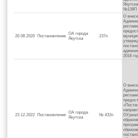
Якутска
№139П
О внесе
Админи
регламе
предос
ОА города
20.08.2020
Постановление
237п
муницип
Якутска
утверж
постан
админис
2016 го
О внесе
Админи
регламе
предос
«Постан
направл
ОА города
23.12.2022
Постановление
№ 432п
ОУ,реа
Якутска
образо
програ
образо
постан