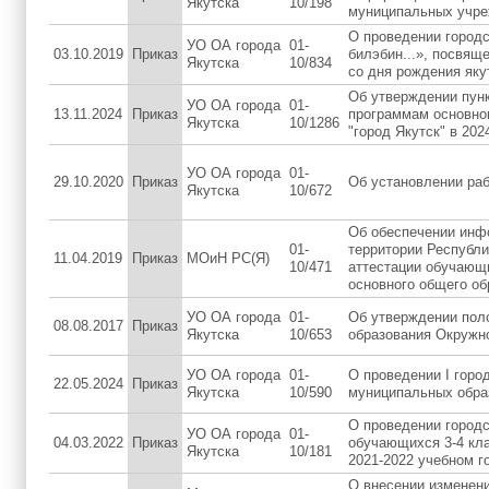
Якутска
10/198
муниципальных учр
О проведении город
УО ОА города
01-
03.10.2019
Приказ
билэбин...», посвящ
Якутска
10/834
со дня рождения яку
Об утверждении пун
УО ОА города
01-
13.11.2024
Приказ
программам основног
Якутска
10/1286
"город Якутск" в 202
УО ОА города
01-
29.10.2020
Приказ
Об установлении раб
Якутска
10/672
Об обеспечении инф
01-
территории Республи
11.04.2019
Приказ
МОиН РС(Я)
10/471
аттестации обучающ
основного общего об
УО ОА города
01-
Об утверждении пол
08.08.2017
Приказ
Якутска
10/653
образования Окружн
УО ОА города
01-
О проведении I горо
22.05.2024
Приказ
Якутска
10/590
муниципальных обра
О проведении город
УО ОА города
01-
04.03.2022
Приказ
обучающихся 3-4 кл
Якутска
10/181
2021-2022 учебном г
О внесении изменени