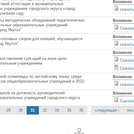
Вложение
говой аттестации в муниципальных
 учреждениях городского округа «город
скачать
 учебном году
ты методических объединений педагогических
Вложение
альных образовательных учреждений
Скачат
ород Якутск"
Вложение
о-полевых сборов для юношей, обучающихся
од Якутск"
скачать
Вложение
доставление субсидий на иные цели
Скачат
ательным учреждениям
Скачат
ской олимпиады по английскому языку среди
Вложение
сов общеобразовательных учреждений в 2021-
скачать
датов на должность руководителей
Вложение
зовательных учреждений городского округа
Скачат
…
29
30
31
32
33
34
35
следующая ›
пос