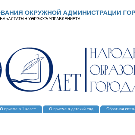
ОВАНИЯ ОКРУЖНОЙ АДМИНИСТРАЦИИ ГОР
 ДЬАҺАЛТАТЫН YӨРЭХХЭ УПРАВЛЕНИЕТА
О приеме в 1 класс
О приеме в детский сад
Обратная связ