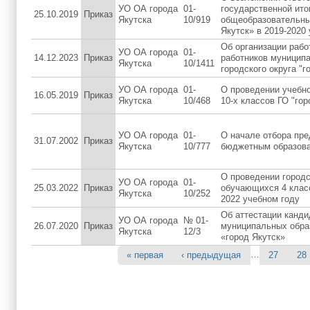
УО ОА города
01-
государственной ито
25.10.2019
Приказ
Якутска
10/919
общеобразовательных
Якутск» в 2019-2020
Об организации рабо
УО ОА города
01-
14.12.2023
Приказ
работников муницип
Якутска
10/1411
городского округа "г
УО ОА города
01-
О проведении учебн
16.05.2019
Приказ
Якутска
10/468
10-х классов ГО "гор
УО ОА города
01-
О начале отбора пре
31.07.2002
Приказ
Якутска
10/777
бюджетным образов
О проведении город
УО ОА города
01-
25.03.2022
Приказ
обучающихся 4 клас
Якутска
10/252
2022 учебном году
Об аттестации канди
УО ОА города
№ 01-
26.07.2020
Приказ
муниципальных обра
Якутска
12/3
«город Якутск»
…
« первая
‹ предыдущая
27
28
Страницы