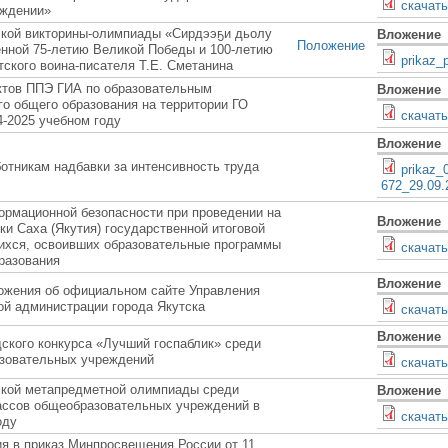
скачать
еждении»
ской викторины-олимпиады «Сирдээҕи дьолу
Вложение
Положение
енной 75-летию Великой Победы и 100-летию
prikaz_
тского воина-писателя Т.Е. Сметанина
ктов ППЭ ГИА по образовательным
Вложение
о общего образования на территории ГО
скачать
4-2025 учебном году
Вложение
отникам надбавки за интенсивность труда
prikaz_
672_29.09.
ормационной безопасности при проведении на
Вложение
ки Саха (Якутия) государственной итоговой
ихся, освоивших образовательные программы
cкачать
разования
Вложение
ожения об официальном сайте Управления
ой администрации города Якутска
cкачать
Вложение
дского конкурса «Лучший госпаблик» среди
зовательных учреждений
скачать
ской метапредметной олимпиады среди
Вложение
ассов общеобразовательных учреждений в
скачать
оду
я в приказ Минпросвещения России от 11