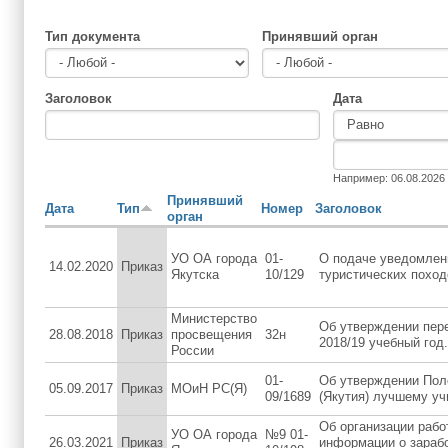
Тип документа
Принявший орган
Заголовок
Дата
Дата
Дата
Например: 06.08.2026
Принявший
Дата
Тип
Номер
Заголовок
орган
УО ОА города
01-
О подаче уведомлен
14.02.2020
Приказ
Якутска
10/129
туристических поход
Министерство
Об утверждении пере
28.08.2018
Приказ
просвещения
32н
2018/19 учебный год.
России
01-
Об утверждении Пол
05.09.2017
Приказ
МОиН РС(Я)
09/1689
(Якутия) лучшему у
Об организации раб
УО ОА города
№9 01-
26.03.2021
Приказ
информации о зарабо