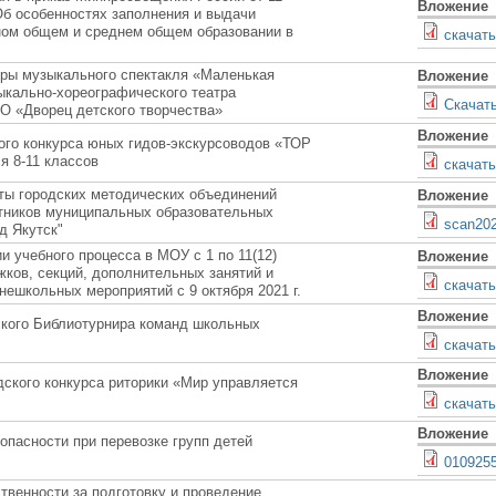
Вложение
Об особенностях заполнения и выдачи
вном общем и среднем общем образовании в
скачать
ры музыкального спектакля «Маленькая
Вложение
ыкально-хореографического театра
Скачат
О «Дворец детского творчества»
Вложение
ского конкурса юных гидов-экскурсоводов «ТОР
я 8-11 классов
скачать
ты городских методических объединений
Вложение
отников муниципальных образовательных
scan20
д Якутск"
и учебного процесса в МОУ с 1 по 11(12)
Вложение
жков, секций, дополнительных занятий и
скачать
нешкольных мероприятий с 9 октября 2021 г.
Вложение
ского Библиотурнира команд школьных
скачать
Вложение
дского конкурса риторики «Мир управляется
скачать
Вложение
опасности при перевозке групп детей
0109255
твенности за подготовку и проведение