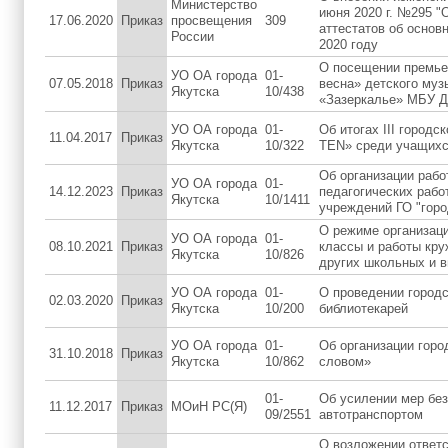
Министерство
июня 2020 г. №295 "
17.06.2020
Приказ
просвещения
309
аттестатов об осно
России
2020 году
О посещении премье
УО ОА города
01-
07.05.2018
Приказ
весна» детского муз
Якутска
10/438
«Зазеркалье» МБУ Д
УО ОА города
01-
Об итогах III город
11.04.2017
Приказ
Якутска
10/322
TEN» среди учащихс
Об организации рабо
УО ОА города
01-
14.12.2023
Приказ
педагогических раб
Якутска
10/1411
учреждений ГО "горо
О режиме организаци
УО ОА города
01-
08.10.2021
Приказ
классы и работы кру
Якутска
10/826
других школьных и в
УО ОА города
01-
О проведении город
02.03.2020
Приказ
Якутска
10/200
библиотекарей
УО ОА города
01-
Об организации горо
31.10.2018
Приказ
Якутска
10/862
словом»
01-
Об усилении мер без
11.12.2017
Приказ
МОиН РС(Я)
09/2551
автотранспортом
О возложении ответс