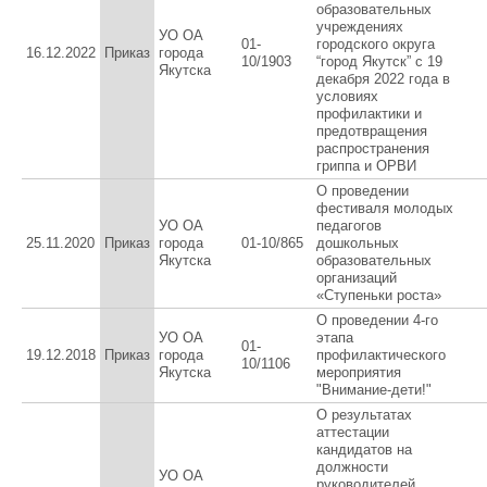
образовательных
учреждениях
УО ОА
01-
городского округа
16.12.2022
Приказ
города
10/1903
“город Якутск” с 19
Якутска
декабря 2022 года в
условиях
профилактики и
предотвращения
распространения
гриппа и ОРВИ
О проведении
фестиваля молодых
УО ОА
педагогов
25.11.2020
Приказ
города
01-10/865
дошкольных
Якутска
образовательных
организаций
«Ступеньки роста»
О проведении 4-го
УО ОА
этапа
01-
19.12.2018
Приказ
города
профилактического
10/1106
Якутска
мероприятия
"Внимание-дети!"
О результатах
аттестации
кандидатов на
должности
УО ОА
руководителей