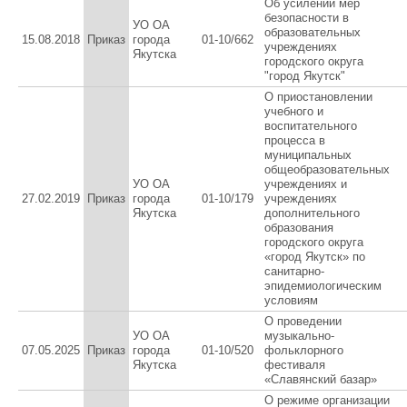
Об усилении мер
безопасности в
УО ОА
образовательных
15.08.2018
Приказ
города
01-10/662
учреждениях
Якутска
городского округа
"город Якутск"
О приостановлении
учебного и
воспитательного
процесса в
муниципальных
общеобразовательных
УО ОА
учреждениях и
27.02.2019
Приказ
города
01-10/179
учреждениях
Якутска
дополнительного
образования
городского округа
«город Якутск» по
санитарно-
эпидемиологическим
условиям
О проведении
УО ОА
музыкально-
07.05.2025
Приказ
города
01-10/520
фольклорного
Якутска
фестиваля
«Славянский базар»
О режиме организации