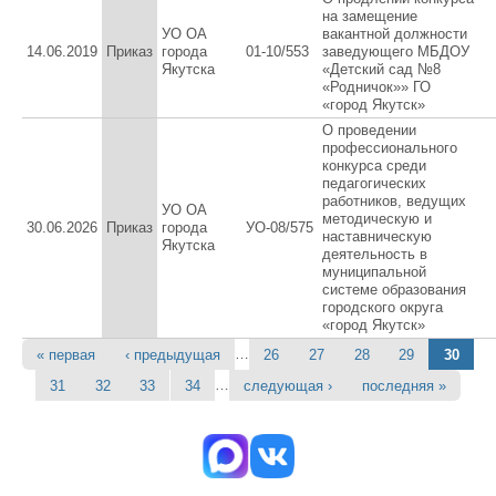
на замещение
УО ОА
вакантной должности
14.06.2019
Приказ
города
01-10/553
заведующего МБДОУ
Якутска
«Детский сад №8
«Родничок»» ГО
«город Якутск»
О проведении
профессионального
конкурса среди
педагогических
работников, ведущих
УО ОА
методическую и
30.06.2026
Приказ
города
УО-08/575
наставническую
Якутска
деятельность в
муниципальной
системе образования
городского округа
«город Якутск»
…
« первая
‹ предыдущая
26
27
28
29
30
Страницы
…
31
32
33
34
следующая ›
последняя »