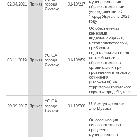
муниципальными
02.04.2021
Приказ
города
01-10/217
образовательными
Якутска
учреждениями ГО
"город Якутск" в 2021
году
Об обеспечении
камерами
видеонаблюдения,
металлоискателями,
приборами
подавления сигналов
УО ОА
сотовой связи в
05.11.2019
Приказ
города
01-10/959
образовательных
Якутска
организациях при
проведении итогового
сочинения
(изложения) на
территории городского
округа «город Якутск»
УО ОА
О Международном
20.09.2017
Приказ
города
01-10/768
дне Музыки
Якутска
Об организации
образовательного
процесса в
муниципальных