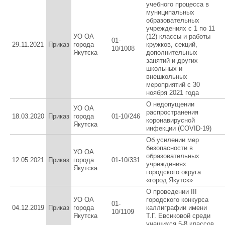
учебного процесса в
муниципальных
образовательных
учреждениях с 1 по 11
УО ОА
(12) классы и работы
01-
29.11.2021
Приказ
города
кружков, секций,
10/1008
Якутска
дополнительных
занятий и других
школьных и
внешкольных
мероприятий с 30
ноября 2021 года
О недопущении
УО ОА
распространения
18.03.2020
Приказ
города
01-10/246
коронавирусной
Якутска
инфекции (COVID-19)
Об усилении мер
безопасности в
УО ОА
образовательных
12.05.2021
Приказ
города
01-10/331
учреждениях
Якутска
городского округа
«город Якутск»
О проведении III
УО ОА
городского конкурса
01-
04.12.2019
Приказ
города
каллиграфии имени
10/1109
Якутска
Т.Г. Евсиковой среди
учащихся 5-8 классов