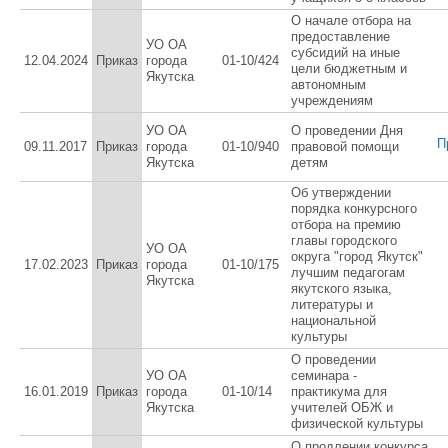
О начале отбора на
предоставление
УО ОА
субсидий на иные
12.04.2024
Приказ
города
01-10/424
цели бюджетным и
Якутска
автономным
учреждениям
УО ОА
О проведении Дня
П
09.11.2017
Приказ
города
01-10/940
правовой помощи
Якутска
детям
Об утверждении
порядка конкурсного
отбора на премию
главы городского
УО ОА
округа "город Якутск"
17.02.2023
Приказ
города
01-10/175
лучшим педагогам
Якутска
якутского языка,
литературы и
национальной
культуры
О проведении
УО ОА
семинара -
16.01.2019
Приказ
города
01-10/14
практикума для
Якутска
учителей ОБЖ и
физической культуры
О продлении конкурса