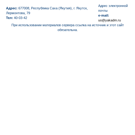
Aдрес электронной
Адрес:
677008, Республика Саха (Якутия), г. Якутск,
почты
Лермонтова, 79
e-mail:
Тел:
40-03-42
uo@yakadm.ru
При использовании материалов сервера ссылка на источник и этот сайт
обязательна.