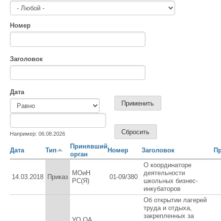
Номер
Заголовок
Дата
Дата
Дата
Например: 06.08.2026
Принявший
Дата
Тип
Номер
Заголовок
П
орган
О координаторе
МОиН
деятельности
14.03.2018
Приказ
01-09/380
РС(Я)
школьных бизнес-
инкубаторов
Об открытии лагерей
труда и отдыха,
закрепленных за
УО ОА