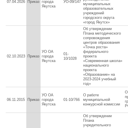
07.04.2026
Приказ
города
УО-09/147
муниципальных
Якутска
образовательных
учреждений
городского округа
«город Якутск»
Об утверждении
Плана методического
сопровождения
центров образования
«Точка роста»
УО ОА
федерального
01-
02.10.2023
Приказ
города
проекта
10/1028
Якутска
«Современная школа»
национального
проекта
«Образование» на
2023-2024 учебный
год»
О
УО ОА
О работе
п
06.11.2015
Приказ
города
01-10/766
муниципальной
г
Якутска
конкурсной комиссии
Р
Об утверждении
Плана
учредительного