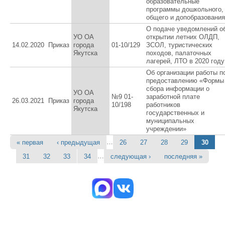
образовательные
программы дошкольного,
общего и допобразования
О подаче уведомлений о
УО ОА
открытии летних ОЛДП,
14.02.2020
Приказ
города
01-10/129
ЗСОЛ, туристических
Якутска
походов, палаточных
лагерей, ЛТО в 2020 году
Об организации работы п
предоставлению «Формы
сбора информации о
УО ОА
№9 01-
заработной плате
26.03.2021
Приказ
города
10/198
работников
Якутска
государственных и
муниципальных
учреждении»
…
« первая
‹ предыдущая
26
27
28
29
30
Страницы
…
31
32
33
34
следующая ›
последняя »