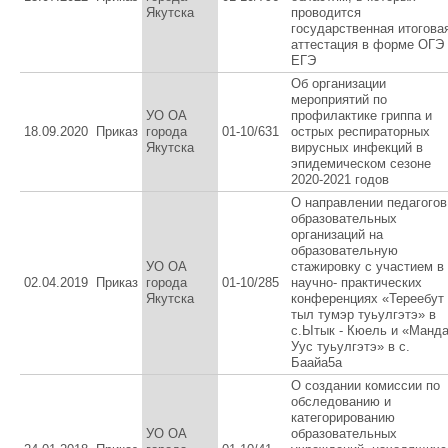
Якутска
проводится
государственная итогова
аттестация в форме ОГЭ
ЕГЭ
Об организации
мероприятий по
УО ОА
профилактике гриппа и
18.09.2020
Приказ
города
01-10/631
острых респираторных
Якутска
вирусных инфекций в
эпидемическом сезоне
2020-2021 годов
О направлении педагогов
образовательных
организаций на
образовательную
УО ОА
стажировку с участием в
02.04.2019
Приказ
города
01-10/285
научно- практических
Якутска
конференциях «Тереебут
тыл тумэр туьулгэтэ» в
с.Ытык - Кюель и «Манд
Уус туьулгэтэ» в с.
Баайа5а
О создании комиссии по
обследованию и
категорированию
УО ОА
образовательных