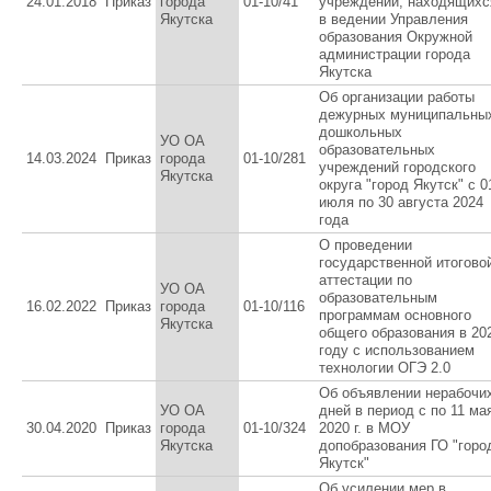
24.01.2018
Приказ
города
01-10/41
учреждений, находящихс
Якутска
в ведении Управления
образования Окружной
администрации города
Якутска
Об организации работы
дежурных муниципальны
дошкольных
УО ОА
образовательных
14.03.2024
Приказ
города
01-10/281
учреждений городского
Якутска
округа "город Якутск" с 0
июля по 30 августа 2024
года
О проведении
государственной итогово
аттестации по
УО ОА
образовательным
16.02.2022
Приказ
города
01-10/116
программам основного
Якутска
общего образования в 20
году с использованием
технологии ОГЭ 2.0
Об объявлении нерабочи
УО ОА
дней в период с по 11 ма
30.04.2020
Приказ
города
01-10/324
2020 г. в МОУ
Якутска
допобразования ГО "горо
Якутск"
Об усилении мер в