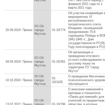
Якутска
ОА г. Якутска в период с 
февраля 2021 года по 1
марта 2021 года
Об участии юнармейцев 
мероприятиях VI
республиканского
патриотического слета
УО ОА
Юнармии, посвященной
20.09.2019
Приказ
города
01-10/774
празднованию 75-й
Якутска
годовщины Победы в ВО
1941-1945 гг., Дню
государственности РС(Я)
Году консолидации в РС(
Об организации и
проведении итогового
УО ОА
устного собеседования п
04.04.2018
Приказ
города
01-10/361
русскому языку на
Якутска
территории ГО "город
Якутск"
УО ОА
О проведении Месячника
01-
10.10.2024
Приказ
города
психологического здоров
10/1100
Якутска
обучающихся
О внесении изменений в
критерии и показатели
«Папки достижений» для
УО ОА
учителей по предметным
13.07.2022
Приказ
города
01-10/796
областям, в которых