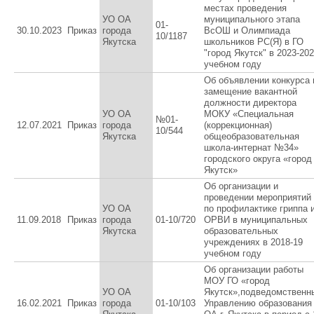
местах проведения
УО ОА
муниципального этапа
01-
30.10.2023
Приказ
города
ВсОШ и Олимпиада
10/1187
Якутска
школьников РС(Я) в ГО
"город Якутск" в 2023-20
учебном году
Об объявлении конкурса 
замещение вакантной
должности директора
УО ОА
МОКУ «Специальная
№01-
12.07.2021
Приказ
города
(коррекционная)
10/544
Якутска
общеобразовательная
школа-интернат №34»
городского округа «город
Якутск»
Об организации и
проведении мероприятий
УО ОА
по профилактике гриппа 
11.09.2018
Приказ
города
01-10/720
ОРВИ в муниципальных
Якутска
образовательных
учреждениях в 2018-19
учебном году
Об организации работы
МОУ ГО «город
УО ОА
Якутск»,подведомственн
16.02.2021
Приказ
города
01-10/103
Управлению образования