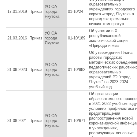
образовательных
УО ОА
учреждениях городского
17.01.2019
Приказ
города
01-10/24
округа «город Якутск» в
Якутска
период экстремально
низких температур
Об участии в X
УО ОА
республиканской
21.03.2016
Приказ
города
01-10/189
экологической акции
Якутска
«Природа и мы»
Об утверждении Плана
работы городских
методических объединен
УО ОА
педагогических работник
31.08.2023
Приказ
города
01-10/882
образовательных
Якутска
учреждений ГО "город
Якутск" на 2023-2024
учебный год
Об организации
образовательного процес
в 2021-2022 учебном году
условиях профилактики 
предотвращения
УО ОА
распространения новой
31.08.2021
Приказ
города
01-10/671
коронавирусной инфекци
Якутска
в учреждениях,
реализующих основные