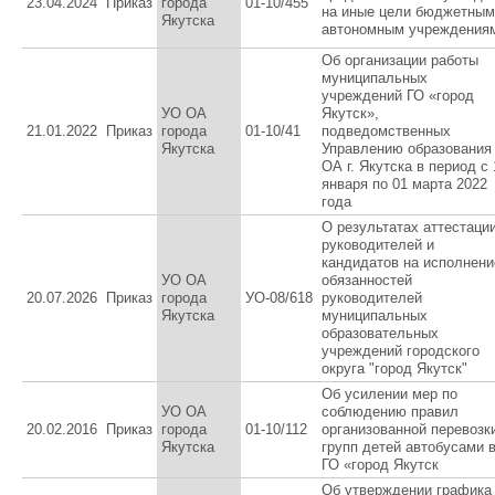
23.04.2024
Приказ
города
01-10/455
на иные цели бюджетным
Якутска
автономным учреждения
Об организации работы
муниципальных
учреждений ГО «город
УО ОА
Якутск»,
21.01.2022
Приказ
города
01-10/41
подведомственных
Якутска
Управлению образования
ОА г. Якутска в период с 
января по 01 марта 2022
года
О результатах аттестаци
руководителей и
кандидатов на исполнени
УО ОА
обязанностей
20.07.2026
Приказ
города
УО-08/618
руководителей
Якутска
муниципальных
образовательных
учреждений городского
округа "город Якутск"
Об усилении мер по
УО ОА
соблюдению правил
20.02.2016
Приказ
города
01-10/112
организованной перевозк
Якутска
групп детей автобусами 
ГО «город Якутск
Об утверждении графика