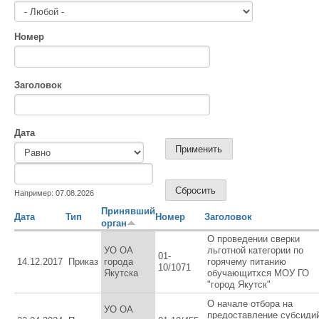
Номер
Заголовок
Дата
Дата
Дата
Например: 07.08.2026
Принявший
Дата
Тип
Номер
Заголовок
орган
О проведении сверки
УО ОА
льготной категории по
01-
14.12.2017
Приказ
города
горячему питанию
10/1071
Якутска
обучающитхся МОУ ГО
"город Якутск"
О начале отбора на
УО ОА
предоставление субсиди