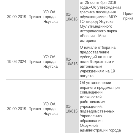
от 25 сентября 2019
года,«Об утверждении
УО ОА
графика посещения
Прил
01-
30.09.2019
Приказ
города
обучающимися МОУ
прик
10/816
Якутска
ГО «город Якутск»
Мультимедийного
исторического парка
«Россия - Моя
история»
О начале отбора на
предоставление
УО ОА
субсидий на иные
01-
19.08.2024
Приказ
города
цели бюджетным и
10/815
Якутска
автономным
учреждениям на 19
августа
Об установлении
верхнего предела при
совмещении
должностей
работникамим
УО ОА
01-
учреждений,
30.09.2019
Приказ
города
10/815
подведомственных
Якутска
Управлению
образования
Окружной
администрации города