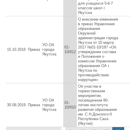
для учащихся 5-6-7
классов школ г.
Якутска
О внесении изменения
в приказ Управления
образования
Окружной
администрации города
Якутска от 10 марта
УО ОА
01-
2017 №01-10/187 «Об
15.10.2018
Приказ
города
10/812
утверждении состава
Якутска
и Положения о
комиссии Управления
образования ОА г.
Якутска по
противодействию
коррупции»
Об участии в
торжественном
мероприятии,
УО ОА
посвященном 80-
01-
30.09.2019
Приказ
города
летию института
10/810
Якутска
развития образования
им. С.Н.Донского-II
Республики Саха
(Якутия)