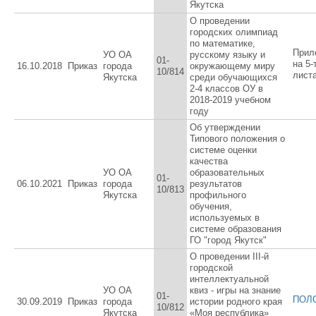
Якутска
О проведении
городских олимпиад
по математике,
Прил
УО ОА
русскому языку и
01-
на 5-
16.10.2018
Приказ
города
окружающему миру
10/814
лист
Якутска
среди обучающихся
2-4 классов ОУ в
2018-2019 учебном
году
Об утверждении
Типового положения о
системе оценки
качества
УО ОА
образовательных
01-
06.10.2021
Приказ
города
результатов
10/813
Якутска
профильного
обучения,
используемых в
системе образования
ГО "город Якутск"
O проведении III-й
городской
интеллектуальной
УО ОА
квиз - игры на знание
01-
ПОЛ
30.09.2019
Приказ
города
истории родного края
10/812
Якутска
«Моя республика»