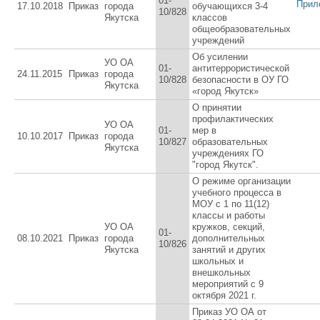
01-
Прил
17.10.2018
Приказ
города
обучающихся 3-4
10/828
Якутска
классов
общеобразовательных
учреждений
Об усилении
УО ОА
01-
антитеррористической
24.11.2015
Приказ
города
10/828
безопасности в ОУ ГО
Якутска
«город Якутск»
О принятии
профилактических
УО ОА
01-
мер в
10.10.2017
Приказ
города
10/827
образовательных
Якутска
учреждениях ГО
"город Якутск".
О режиме организации
учебного процесса в
МОУ с 1 по 11(12)
классы и работы
УО ОА
кружков, секций,
01-
08.10.2021
Приказ
города
дополнительных
10/826
Якутска
занятий и других
школьных и
внешкольных
мероприятий с 9
октября 2021 г.
Приказ УО ОА от