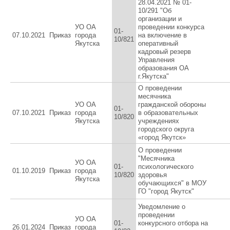
28.04.2021 № 01-
10/291 "Об
организации и
УО ОА
проведении конкурса
01-
07.10.2021
Приказ
города
на включение в
10/821
Якутска
оперативный
кадровый резерв
Управления
образования ОА
г.Якутска"
О проведении
месячника
УО ОА
гражданской обороны
01-
07.10.2021
Приказ
города
в образовательных
10/820
Якутска
учреждениях
городского округа
«город Якутск»
O проведении
"Месячника
УО ОА
01-
психологического
01.10.2019
Приказ
города
10/820
здоровья
Якутска
обучающихся" в МОУ
ГО "город Якутск"
Уведомление о
проведении
УО ОА
01-
конкурсного отбора на
26.01.2024
Приказ
города