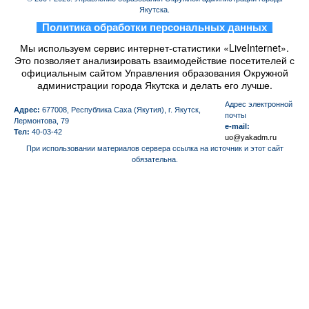
Якутска.
_
Политика обработки персональных данных
_
Мы используем сервис интернет-статистики «LiveInternet».
Это позволяет анализировать взаимодействие посетителей с
официальным сайтом Управления образования Окружной
администрации города Якутска и делать его лучше.
Aдрес электронной
Адрес:
677008, Республика Саха (Якутия), г. Якутск,
почты
Лермонтова, 79
e-mail:
Тел:
40-03-42
uo@yakadm.ru
При использовании материалов сервера ссылка на источник и этот сайт
обязательна.