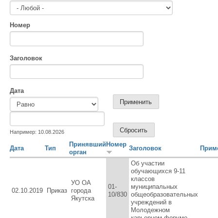
Номер
Заголовок
Дата
Дата
Дата
Например: 10.08.2026
Принявший
Номер
Дата
Тип
Заголовок
Прим
орган
Об участии
обучающихся 9-11
классов
УО ОА
01-
муниципальных
02.10.2019
Приказ
города
10/830
общеобразовательных
Якутска
учреждений в
Молодежном
карьерном форуме