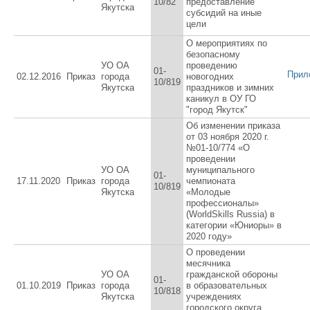
10/82
предоставление
Якутска
субсидий на иные
цели
О мероприятиях по
безопасному
УО ОА
проведению
01-
Прил
02.12.2016
Приказ
города
новогодних
10/819
Якутска
праздников и зимних
каникул в ОУ ГО
"город Якутск"
Об изменении приказа
от 03 ноября 2020 г.
№01-10/774 «О
проведении
УО ОА
муниципального
01-
17.11.2020
Приказ
города
чемпионата
10/819
Якутска
«Молодые
профессионалы»
(WorldSkills Russia) в
категории «Юниоры» в
2020 году»
О проведении
месячника
УО ОА
гражданской обороны
01-
01.10.2019
Приказ
города
в образовательных
10/818
Якутска
учреждениях
городского округа