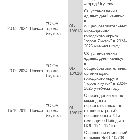
«город Якутск»
Об установлении
единых дней каникул
в
УО ОА
01-
общеобразовательных
20.08.2024
Приказ
города
10/818
учреждениях
Якутска
городского округа
"город Якутск" в 2024-
2025 учебном году
Об установлении
единых дней каникул
в
УО ОА
01-
общеобразовательных
20.09.2024
Приказ
города
10/818
организациях
Якутска
городского округа
"город Якутск" в 2024-
2025 учебном году
О проведении лично-
командного
УО ОА
первенства школ по
01-
16.10.2018
Приказ
города
пулевой стрельбе,
10/817
Якутска
посвященного 73-й
годовщине Победы в
ВОВ 1941-1945 гг
О внесении изменений
в приказ No01-10/798