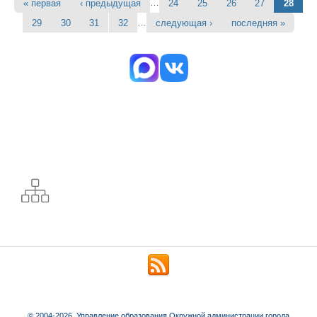
…
« первая
‹ предыдущая
24
25
26
27
28
Страницы
…
29
30
31
32
следующая ›
последняя »
© 2004-2026. Управление образования Окружной администрации города