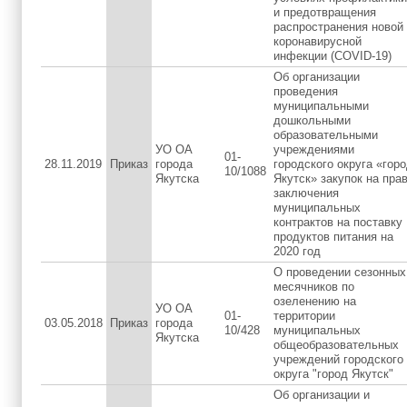
и предотвращения
распространения новой
коронавирусной
инфекции (COVID-19)
Об организации
проведения
муниципальными
дошкольными
образовательными
УО ОА
учреждениями
01-
28.11.2019
Приказ
города
городского округа «гор
10/1088
Якутска
Якутск» закупок на пра
заключения
муниципальных
контрактов на поставку
продуктов питания на
2020 год
О проведении сезонных
месячников по
озеленению на
УО ОА
01-
территории
03.05.2018
Приказ
города
10/428
муниципальных
Якутска
общеобразовательных
учреждений городского
округа "город Якутск"
Об организации и