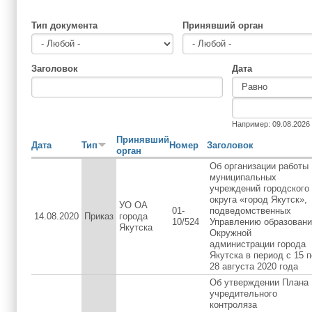
Тип документа
Принявший орган
Заголовок
Дата
Дата
Дата
Например: 09.08.2026
Принявший
Дата
Тип
Номер
Заголовок
орган
Об организации работы
муниципальных
учреждений городского
округа «город Якутск»,
УО ОА
01-
подведомственных
14.08.2020
Приказ
города
10/524
Управлению образовани
Якутска
Окружной
администрации города
Якутска в период с 15 п
28 августа 2020 года
Об утверждении Плана
учредительного
контроляза