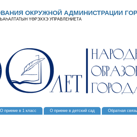
ОВАНИЯ ОКРУЖНОЙ АДМИНИСТРАЦИИ ГОР
 ДЬАҺАЛТАТЫН YӨРЭХХЭ УПРАВЛЕНИЕТА
О приеме в 1 класс
О приеме в детский сад
Обратная связ