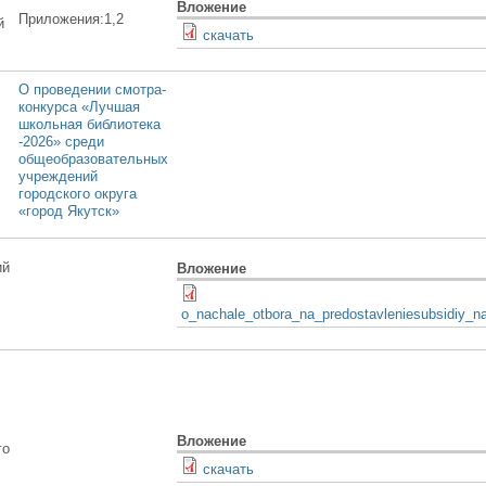
Вложение
Приложения:1,2
й
скачать
О проведении смотра-
конкурса «Лучшая
школьная библиотека
-2026» среди
общеобразовательных
учреждений
городского округа
«город Якутск»
ий
Вложение
o_nachale_otbora_na_predostavleniesubsidiy_
Вложение
го
скачать