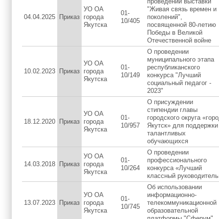
проведении выставки
УО ОА
"Живая связь времен и
01-
04.04.2025
Приказ
города
поколений",
10/405
Якутска
посвященной 80-летию
Победы в Великой
Отечественной войне
О проведении
муниципального этапа
УО ОА
01-
республиканского
10.02.2023
Приказ
города
10/149
конкурса "Лучший
Якутска
социальный педагог -
2023"
О присуждении
стипендии главы
УО ОА
01-
городского округа «гор
18.12.2020
Приказ
города
10/957
Якутск» для поддержки
Якутска
талантливых
обучающихся
O проведении
УО ОА
01-
профессионального
14.03.2018
Приказ
города
10/264
конкурса «Лучший
Якутска
классный руководитель
Об использовании
УО ОА
информационно-
01-
13.07.2023
Приказ
города
телекоммуникационной
10/745
Якутска
образовательной
платформы "Сферум"