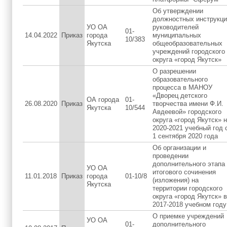
Об утверждении
должностных инструкци
УО ОА
руководителей
01-
14.04.2022
Приказ
города
муниципальных
10/383
Якутска
общеобразовательных
учреждений городского
округа «город Якутск»
О разрешении
образовательного
процесса в МАНОУ
«Дворец детского
ОА города
01-
26.08.2020
Приказ
творчества имени Ф.И.
Якутска
10/544
Авдеевой» городского
округа «город Якутск» 
2020-2021 учебный год 
1 сентября 2020 года
Об организации и
проведении
дополнительного этапа
УО ОА
итогового сочинения
11.01.2018
Приказ
города
01-10/8
(изложения) на
Якутска
территории городского
округа «город Якутск» в
2017-2018 учебном году
О приемке учреждений
УО ОА
01-
дополнительного