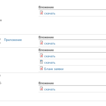
Вложение
скачать
я
Вложение
ы
Приложение
м
скачать
Вложение
скачать
скачать
Бланк заявки
и
1-
Вложение
cкачать