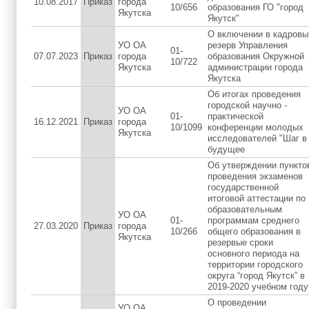
10.08.2017
Приказ
города
10/656
образования ГО "город
Якутска
Якутск"
О включении в кадровы
УО ОА
резерв Управления
01-
07.07.2023
Приказ
города
образования Окружной
10/722
Якутска
администрации города
Якутска
Об итогах проведения
городской научно -
УО ОА
01-
практической
16.12.2021
Приказ
города
10/1099
конференции молодых
Якутска
исследователей "Шаг в
будущее
Об утверждении пункто
проведения экзаменов
государственной
итоговой аттестации по
образовательным
УО ОА
01-
программам среднего
27.03.2020
Приказ
города
10/266
общего образования в
Якутска
резервые сроки
основного периода на
территории городского
округа “город Якутск” в
2019-2020 учебном году
О проведении
УО ОА