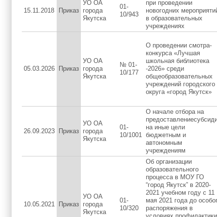
УО ОА
при проведении
01-
15.11.2018
Приказ
города
новогодних мероприяти
10/943
Якутска
в образовательных
учреждениях
О проведении смотра-
конкурса «Лучшая
УО ОА
школьная библиотека
№ 01-
05.03.2026
Приказ
города
-2026» среди
10/177
Якутска
общеобразовательных
учреждений городского
округа «город Якутск»
О начале отбора на
предоставлениесубсид
УО ОА
01-
на иные цели
26.09.2023
Приказ
города
10/1001
бюджетным и
Якутска
автономным
учреждениям
Об организации
образовательного
процесса в МОУ ГО
“город Якутск” в 2020-
2021 учебном году с 11
УО ОА
01-
мая 2021 года до особо
10.05.2021
Приказ
города
10/320
распоряжения в
Якутска
условиях профилактики