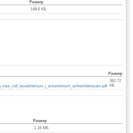
Размер
149.6 КБ
Размер
362.72
КБ
na_inye_celi_byudzhetnym_i_avtonomnym_uchrezhdeniyam.pdf
Размер
1.16 МБ