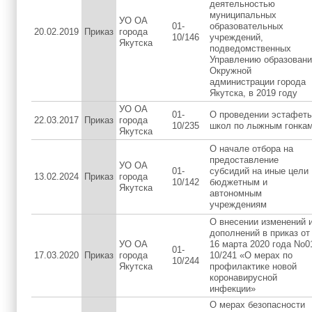
деятельностью
муниципальных
УО ОА
01-
образовательных
20.02.2019
Приказ
города
10/146
учреждений,
Якутска
подведомственных
Управлению образовани
Окружной
администрации города
Якутска, в 2019 году
УО ОА
01-
О проведении эстафет
22.03.2017
Приказ
города
10/235
школ по лыжным гонка
Якутска
О начале отбора на
предоставление
УО ОА
01-
субсидий на иные цели
13.02.2024
Приказ
города
10/142
бюджетным и
Якутска
автономным
учреждениям
О внесении изменений 
дополнений в приказ от
УО ОА
16 марта 2020 года No0
01-
17.03.2020
Приказ
города
10/241 «О мерах по
10/244
Якутска
профилактике новой
коронавирусной
инфекции»
О мерах безопасности