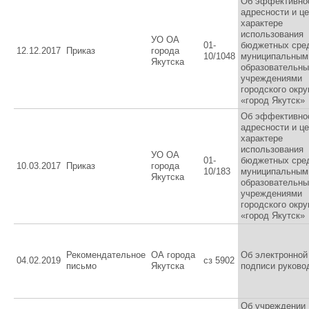
Об эффективно
адресности и ц
характере
использования
УО ОА
01-
бюджетных сре
12.12.2017
Приказ
города
10/1048
муниципальным
Якутска
образовательн
учреждениями
городского окру
«город Якутск»
Об эффективно
адресности и ц
характере
использования
УО ОА
01-
бюджетных сре
10.03.2017
Приказ
города
10/183
муниципальным
Якутска
образовательн
учреждениями
городского окру
«город Якутск»
Рекомендательное
ОА города
Об электронной
04.02.2019
сз 5902
письмо
Якутска
подписи руково
Об учреждении