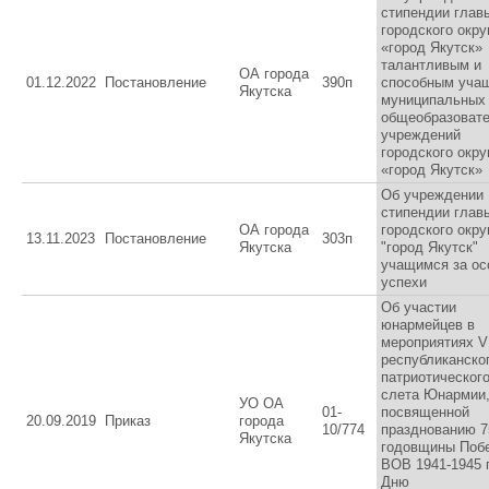
стипендии глав
городского окру
«город Якутск»
талантливым и
ОА города
01.12.2022
Постановление
390п
способным уча
Якутска
муниципальных
общеобразоват
учреждений
городского окру
«город Якутск»
Об учреждении
стипендии глав
ОА города
городского окру
13.11.2023
Постановление
303п
Якутска
"город Якутск"
учащимся за ос
успехи
Об участии
юнармейцев в
мероприятиях V
республиканско
патриотическог
слета Юнармии
УО ОА
01-
посвященной
20.09.2019
Приказ
города
10/774
празднованию 7
Якутска
годовщины Поб
ВОВ 1941-1945 г
Дню