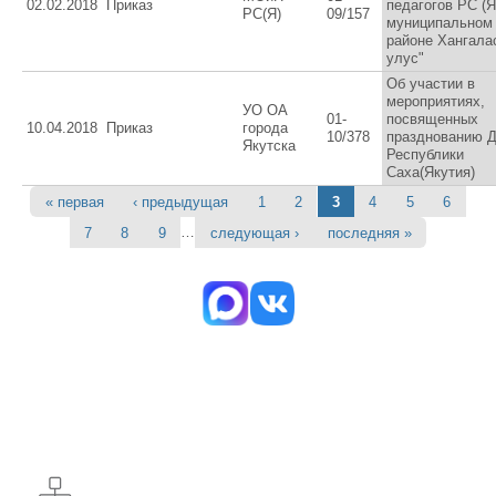
02.02.2018
Приказ
педагогов РС (Я
РС(Я)
09/157
муниципальном
районе Хангала
улус"
Об участии в
мероприятиях,
УО ОА
01-
посвященных
10.04.2018
Приказ
города
10/378
празднованию 
Якутска
Республики
Саха(Якутия)
« первая
‹ предыдущая
1
2
3
4
5
6
Страницы
…
7
8
9
следующая ›
последняя »