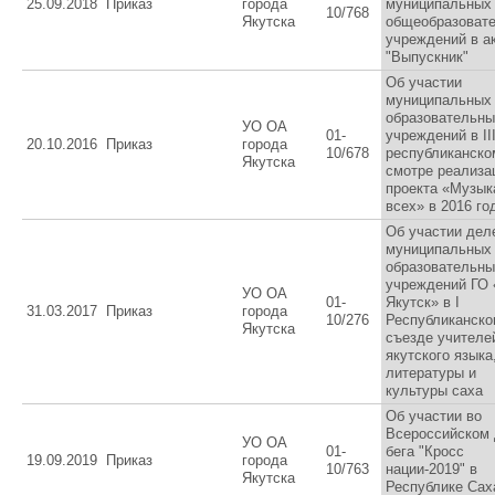
25.09.2018
Приказ
города
муниципальных
10/768
Якутска
общеобразоват
учреждений в а
"Выпускник"
Об участии
муниципальных
образовательны
УО ОА
01-
учреждений в II
20.10.2016
Приказ
города
10/678
республиканско
Якутска
смотре реализа
проекта «Музык
всех» в 2016 го
Об участии дел
муниципальных
образовательны
учреждений ГО 
УО ОА
01-
Якутск» в I
31.03.2017
Приказ
города
10/276
Республиканско
Якутска
съезде учителе
якутского языка
литературы и
культуры саха
Об участии во
Всероссийском 
УО ОА
01-
бега "Кросс
19.09.2019
Приказ
города
10/763
нации-2019" в
Якутска
Республике Сах