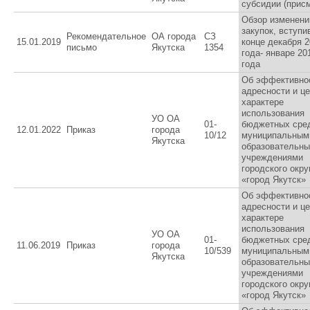
субсидии (прис
Обзор изменени
закупок, вступи
Рекомендательное
ОА города
СЗ
15.01.2019
конце декабря 
письмо
Якутска
1354
года- январе 20
года
Об эффективно
адресности и ц
характере
использования
УО ОА
01-
бюджетных сре
12.01.2022
Приказ
города
10/12
муниципальным
Якутска
образовательн
учреждениями
городского окру
«город Якутск»
Об эффективно
адресности и ц
характере
использования
УО ОА
01-
бюджетных сре
11.06.2019
Приказ
города
10/539
муниципальным
Якутска
образовательн
учреждениями
городского окру
«город Якутск»