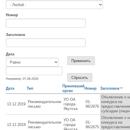
Номер
Заголовок
Дата
Дата
Дата
Например: 07.08.2026
Принявший
Дата
Тип
Номер
Заголовок
орган
Объявление о н
УО ОА
Рекомендательное
01-
конкурса на
13.12.2019
города
письмо
86/2676
предоставлении
Якутска
субсидии (лицен
Объявление о н
УО ОА
Рекомендательное
01-
конкурса на
13.12.2019
города
письмо
86/2675
предоставление
Якутска