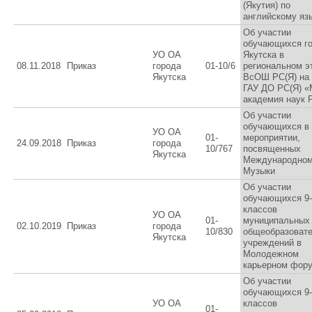
(Якутия) по
английскому яз
Об участии
обучающихся г
УО ОА
Якутска в
08.11.2018
Приказ
города
01-10/6
региональном э
Якутска
ВсОШ РС(Я) на 
ГАУ ДО РС(Я) 
академия наук 
Об участии
обучающихся в
УО ОА
01-
мероприятии,
24.09.2018
Приказ
города
10/767
посвященных
Якутска
Международном
Музыки
Об участии
обучающихся 9-
классов
УО ОА
01-
муниципальных
02.10.2019
Приказ
города
10/830
общеобразоват
Якутска
учреждений в
Молодежном
карьерном фор
Об участии
обучающихся 9-
УО ОА
классов
01-