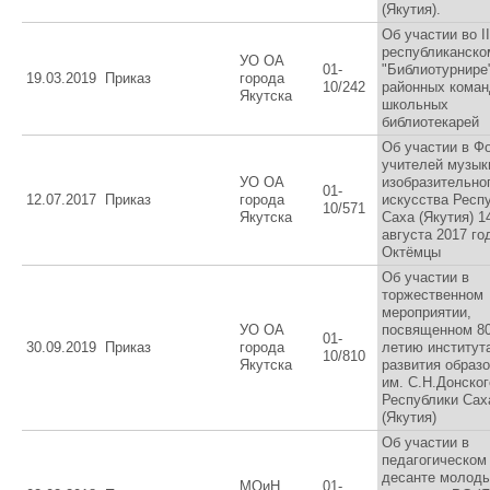
(Якутия).
Об участии во II
республиканско
УО ОА
01-
"Библиотурнире
19.03.2019
Приказ
города
10/242
районных кома
Якутска
школьных
библиотекарей
Об участии в Ф
учителей музык
УО ОА
изобразительно
01-
12.07.2017
Приказ
города
искусства Респ
10/571
Якутска
Саха (Якутия) 1
августа 2017 год
Октёмцы
Об участии в
торжественном
мероприятии,
УО ОА
посвященном 80
01-
30.09.2019
Приказ
города
летию институт
10/810
Якутска
развития образ
им. С.Н.Донского
Республики Сах
(Якутия)
Об участии в
педагогическом
десанте молод
МОиН
01-