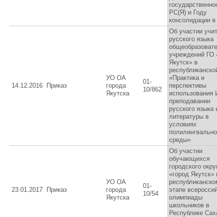
государственно
РС(Я) и Году
консолидации в
Об участии учи
русского языка
общеобразоват
учреждений ГО 
Якутск» в
республиканско
УО ОА
«Практика и
01-
14.12.2016
Приказ
города
перспективы
10/862
Якутска
использования 
преподавании
русского языка 
литературы в
условиях
полилингвально
среды»
Об участии
обучающихся
городского окру
«город Якутск» 
УО ОА
республиканско
01-
23.01.2017
Приказ
города
этапе всеросси
10/54
Якутска
олимпиады
школьников в
Республике Сах