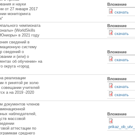
вания и науки
Вложение
и от 27 января 2017
скачать
нии мониторинга
я"
ипального чемпионата
Вложение
налы» (WorldSkills
скачать
 «Юниоры» в 2021 году
ения сведений в
мационную систему
р сведений о
Вложение
вании и (или) о
cкачать
ентах об обучении» на
го округа «город
на реализации
Вложение
ам п ринятой ре золю
скачать
м совещании учителей
ск а на 2019 -2020
скачать
м документов членов
заменационной
нных наблюдателей,
Вложение
дств массовой
ведении
prikaz_ob_utv_
говой аттестации по
ограммам среднего