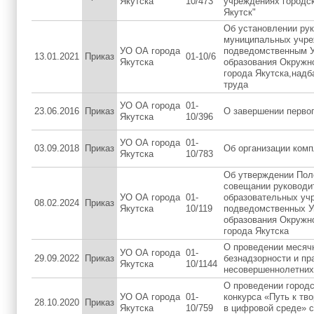
Якутска
10/473
учреждениях городск
Якутск"
Об установлении ру
муниципальных учре
УО ОА города
подведомственным 
13.01.2021
Приказ
01-10/6
Якутска
образования Окружн
города Якутска,надб
труда
УО ОА города
01-
23.06.2016
Приказ
О завершении первог
Якутска
10/396
УО ОА города
01-
03.09.2018
Приказ
Об организации комп
Якутска
10/783
Об утверждении Пол
совещании руководи
УО ОА города
01-
образовательных уч
08.02.2024
Приказ
Якутска
10/119
подведомственных 
образования Окружн
города Якутска
О проведении месяч
УО ОА города
01-
29.09.2022
Приказ
безнадзорности и п
Якутска
10/1144
несовершеннолетних
О проведении городс
УО ОА города
01-
конкурса «Путь к тво
28.10.2020
Приказ
Якутска
10/759
в цифровой среде» 