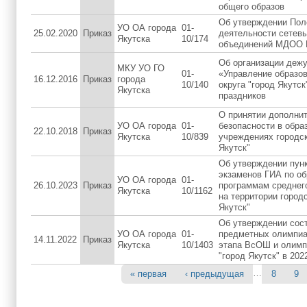
общего образов
Об утверждении Пол
УО ОА города
01-
25.02.2020
Приказ
деятельности сетев
Якутска
10/174
объединений МДОО Г
Об организации деж
МКУ УО ГО
01-
«Управление образов
16.12.2016
Приказ
города
10/140
округа "город Якутск
Якутска
праздников
О принятии дополни
УО ОА города
01-
безопасности в обра
22.10.2018
Приказ
Якутска
10/839
учреждениях городск
Якутск"
Об утверждении пун
экзаменов ГИА по о
УО ОА города
01-
26.10.2023
Приказ
программам среднег
Якутска
10/1162
на территории городс
Якутск"
Об утверждении сос
УО ОА города
01-
предметных олимпиа
14.11.2022
Приказ
Якутска
10/1403
этапа ВсОШ и олимп
"город Якутск" в 202
…
« первая
‹ предыдущая
8
9
Страницы