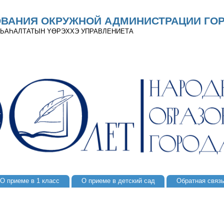
ОВАНИЯ ОКРУЖНОЙ АДМИНИСТРАЦИИ ГОР
 ДЬАҺАЛТАТЫН YӨРЭХХЭ УПРАВЛЕНИЕТА
О приеме в 1 класс
О приеме в детский сад
Обратная связ