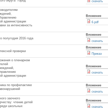
ого округа "город
скачать
ководителям
ждений,
Вложение
Управлению
ой администрации
6.pdf
авки за интенсивность
Вложение
о полугодия 2016 года
скачать
Вложение
лексной проверки
Приказ
ожения о пленарном
телей
Вложение
реждений,
Управлению
скачать
ой администрации
ника по профилактике
Вложение
равонарушений
скачать
кого заочного
Вложение
рчеству: чтение детей
среди школьных
скачать