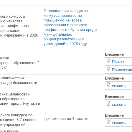
О проведении городского
конкурса проектов по
кого конкурса
повышению качества
нию качества
образования и развитию
итию профильного
профильного обучения среди
иципальных
муниципальных
х учреждений в 2026
общеобразовательных
учреждений в 2026 году
Вложение
чника
Приказ
доровья обучающихся"
тск"
Приложени
филактических
Вложение
аганде безопасности
скачать
фика балансовой
Вложение
я образования
ации города Якутска в
скачать
дского конкурса по
Вложение
Приложение на 4 листах
ающихся 6-7 классов
скачать
х учреждений
й в приказ