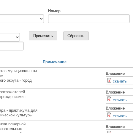
Номер
Примечание
етов муниципальным
Вложение
ым
го округа «город
скачать
тоотражателей
Вложение
чреждениями г.
скачать
Вложение
ра - практикума для
ической культуры
скачать
ника пожарной
Вложение
зовательных