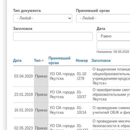
Тип документа
Принявший орган
Заголовок
Дата
Дата
Дата
Например: 09.08.2026
Принявший
Дата
Тип
Номер
Заголовок
орган
О выделении планш
УО ОА города
01-10
общеобразовательн
03.04.2020
Приказ
Якутска
/279
учреждениямгородско
Якутск»
О приобретении све
УО ОА города
01-
23.01.2018
Приказ
образовательными у
Якутска
10/37
Якутска
УО ОА города
01-
О проведении семина
16.01.2019
Приказ
Якутска
10/14
учителей ОБЖ и физ
О проведении месяч
УО ОА города
01-
безопасности в обра
02.05.2023
Приказ