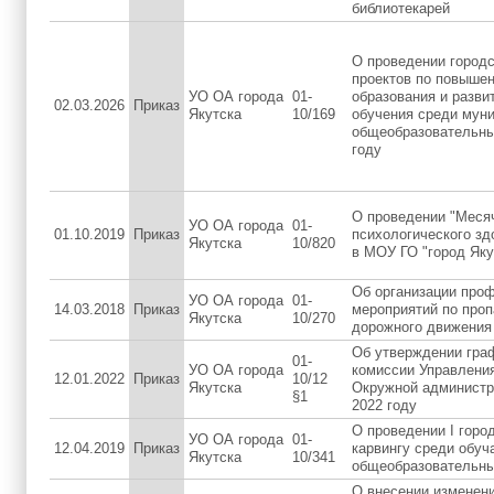
библиотекарей
О проведении городс
проектов по повыше
УО ОА города
01-
образования и разв
02.03.2026
Приказ
Якутска
10/169
обучения среди мун
общеобразовательны
году
O проведении "Меся
УО ОА города
01-
01.10.2019
Приказ
психологического з
Якутска
10/820
в МОУ ГО "город Яку
Об организации про
УО ОА города
01-
14.03.2018
Приказ
мероприятий по проп
Якутска
10/270
дорожного движения
Об утверждении гра
01-
УО ОА города
комиссии Управлени
12.01.2022
Приказ
10/12
Якутска
Окружной администр
§1
2022 году
О проведении I горо
УО ОА города
01-
12.04.2019
Приказ
карвингу среди обуч
Якутска
10/341
общеобразовательны
О внесении изменени