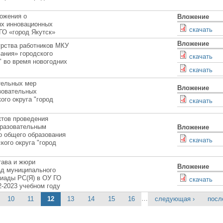
ожения о
Вложение
ых инновационных
скачать
О «город Якутск»
Вложение
урства работников МКУ
ания» городского
скачать
" во время новогодних
скачать
тельных мер
Вложение
зовательных
ого округа "город
скачать
ктов проведения
бразовательным
Вложение
о общего образования
скачать
кого округа "город
тава и жюри
Вложение
д муниципального
иады РС(Я) в ОУ ГО
скачать
2-2023 учебном году
…
10
11
12
13
14
15
16
следующая ›
посл