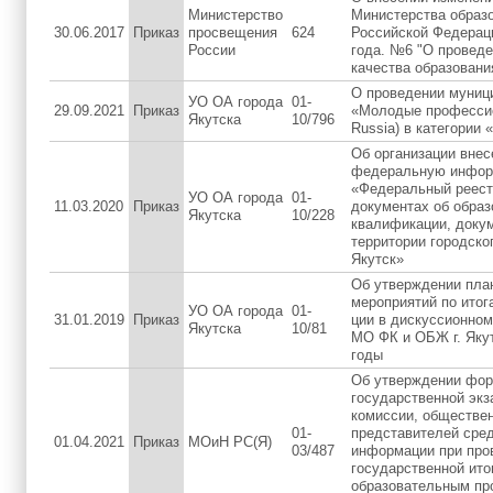
Министерство
Министерства образо
30.06.2017
Приказ
просвещения
624
Российской Федераци
России
года. №6 "О проведе
качества образовани
О проведении муниц
УО ОА города
01-
29.09.2021
Приказ
«Молодые профессио
Якутска
10/796
Russia) в категории
Об организации внес
федеральную инфор
«Федеральный реест
УО ОА города
01-
11.03.2020
Приказ
документах об образо
Якутска
10/228
квалификации, докум
территории городско
Якутск»
Об утверждении пла
мероприятий по итог
УО ОА города
01-
31.01.2019
Приказ
ции в дискуссионно
Якутска
10/81
МО ФК и ОБЖ г. Якут
годы
Об утверждении фор
государственной эк
комиссии, обществе
01-
представителей сре
01.04.2021
Приказ
МОиН РС(Я)
03/487
информации при про
государственной ито
образовательным пр