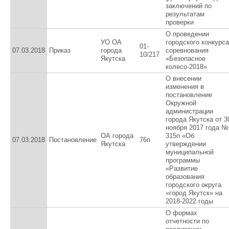
заключений по
результатам
проверки
О проведении
УО ОА
городского конкурса
01-
07.03.2018
Приказ
города
соревнования
10/217
Якутска
«Безопасное
колесо-2018»
О внесении
изменения в
постановление
Окружной
администрации
города Якутска от 3
ноября 2017 года №
ОА города
315п «Об
07.03.2018
Постановление
76п
Якутска
утверждении
муниципальной
программы
«Развитие
образования
городского округа
«город Якутск» на
2018-2022 годы
О формах
отчетности по