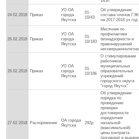
143п.
УО ОА
Об утверждении
01-
24.02.2018
Приказ
города
состава членов ГЭК
10/43
Якутска
на 2017-2018 уч.год
Месячник по
УО ОА
профилактике
01-
26.02.2018
Приказ
города
безнадзорности и
10/183
Якутска
правонарушений
несовершеннолетни
О стимулировании
работников
УО ОА
муниципальных
01-
26.02.2018
Приказ
города
образовательных
10/186
Якутска
учреждений
городского округа
"город Якутск"
Об утверждении
порядка по
проведению
проверки
достоверности
определния
ОА города
27.02.2018
Распоряжение
292р
начальной
Якутска
(максимальной)
цены контракта
(договора) и выдачи