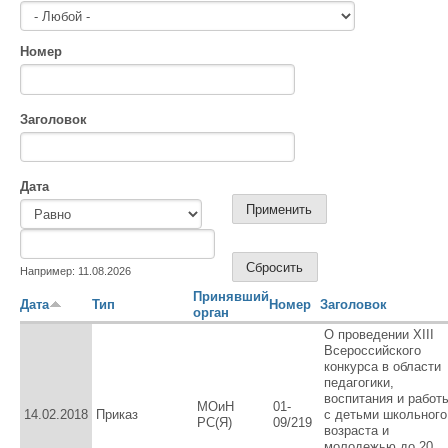
Номер
Заголовок
Дата
Дата
Дата
Например: 11.08.2026
Принявший
Дата
Тип
Номер
Заголовок
орган
О проведении XIII
Всероссийского
конкурса в области
педагогики,
воспитания и работ
МОиН
01-
14.02.2018
Приказ
с детьми школьного
РС(Я)
09/219
возраста и
молодежью до 20