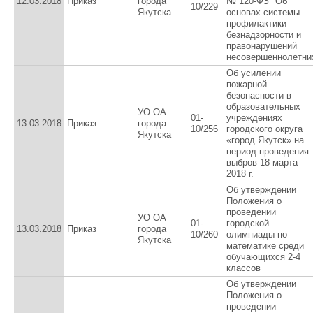
12.03.2018
Приказ
города
№ 120-ФЗ "Об
10/229
Якутска
основах системы
профилактики
безнадзорности и
правонарушений
несовершеннолетни
Об усилении
пожарной
безопасности в
образовательных
УО ОА
01-
учреждениях
13.03.2018
Приказ
города
10/256
городского округа
Якутска
«город Якутск» на
период проведения
выбров 18 марта
2018 г.
Об утверждении
Положения о
проведении
УО ОА
01-
городской
13.03.2018
Приказ
города
10/260
олимпиады по
Якутска
математике среди
обучающихся 2-4
классов
Об утверждении
Положения о
проведении