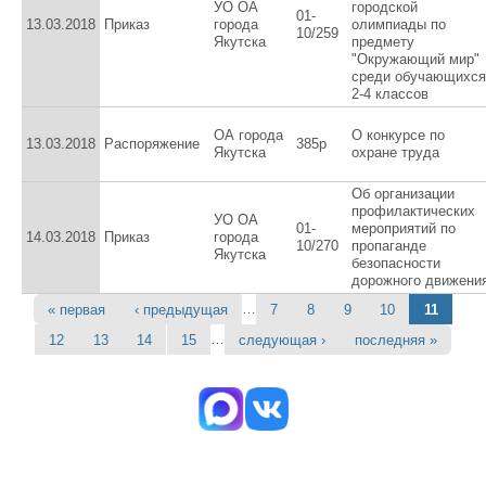
УО ОА
городской
01-
13.03.2018
Приказ
города
олимпиады по
10/259
Якутска
предмету
"Окружающий мир"
среди обучающихся
2-4 классов
ОА города
О конкурсе по
13.03.2018
Распоряжение
385р
Якутска
охране труда
Об организации
профилактических
УО ОА
01-
мероприятий по
14.03.2018
Приказ
города
10/270
пропаганде
Якутска
безопасности
дорожного движени
…
« первая
‹ предыдущая
7
8
9
10
11
Страницы
…
12
13
14
15
следующая ›
последняя »