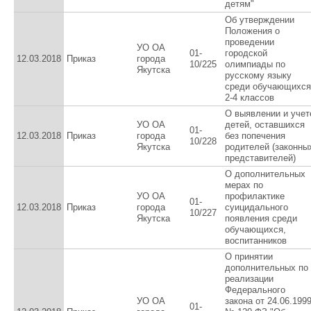
детям"
Об утверждении
Положения о
проведении
УО ОА
01-
городской
12.03.2018
Приказ
города
10/225
олимпиады по
Якутска
русскому языку
среди обучающихся
2-4 классов
О выявлении и учет
УО ОА
детей, оставшихся
01-
12.03.2018
Приказ
города
без попечения
10/228
Якутска
родителей (законны
представителей)
О дополнительных
мерах по
УО ОА
профилактике
01-
12.03.2018
Приказ
города
суицидального
10/227
Якутска
появления среди
обучающихся,
воспитанников
О принятии
дополнительных по
реализации
Федерального
УО ОА
закона от 24.06.199
01-