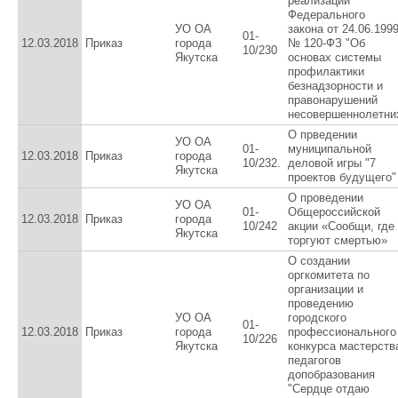
реализации
Федерального
УО ОА
закона от 24.06.199
01-
12.03.2018
Приказ
города
№ 120-ФЗ "Об
10/230
Якутска
основах системы
профилактики
безнадзорности и
правонарушений
несовершеннолетни
О прведении
УО ОА
01-
муниципальной
12.03.2018
Приказ
города
10/232.
деловой игры "7
Якутска
проектов будущего"
О проведении
УО ОА
01-
Общероссийской
12.03.2018
Приказ
города
10/242
акции «Сообщи, где
Якутска
торгуют смертью»
О создании
оргкомитета по
организации и
проведению
УО ОА
городского
01-
12.03.2018
Приказ
города
профессионального
10/226
Якутска
конкурса мастерств
педагогов
допобразования
"Сердце отдаю