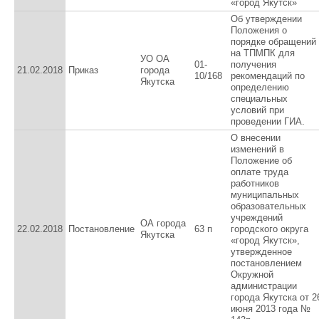
«город Якутск»
Об утверждении
Положения о
порядке обращений
на ТПМПК для
УО ОА
01-
получения
21.02.2018
Приказ
города
10/168
рекомендаций по
Якутска
определению
специальных
условий при
проведении ГИА.
О внесении
изменений в
Положение об
оплате труда
работников
муниципальных
образовательных
учреждений
ОА города
22.02.2018
Постановление
63 п
городского округа
Якутска
«город Якутск»,
утвержденное
постановлением
Окружной
администрации
города Якутска от 2
июня 2013 года №