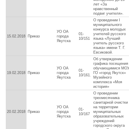
лет «За
нравственный
подвиг учителя».
О проведении I
муниципального
конкурса молодых
УО ОА
01-
учителей русского
15.02.2018
Приказ
города
10/151
языка «Лучший
Якутска
учитель русского
языка» имени Т. Г.
Евсиковой.
Об утверждении
графика посещения
УО ОА
обучающимися МО
01-
19.02.2018
Приказ
города
ГО «город Якутск»
10/161.
Якутска
Музейного
комплекса «Моя
история»
О проведении
трехмесячника
санитарной очистки
УО ОА
на территории
01-
20.02.2018
Приказ
города
муниципальных
10/167
Якутска
образовательных
учреждений
городского округа