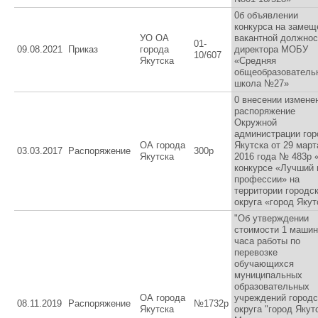
0б объявлении
конкурса на замещ
УО ОА
вакантной должнос
01-
09.08.2021
Приказ
города
директора МОБУ
10/607
Якутска
«Средняя
общеобразователь
школа №27»
0 внесении измене
распоряжение
Окружной
администрации гор
ОА города
Якутска от 29 март
03.03.2017
Распоряжение
300р
Якутска
2016 года № 483р 
конкурсе «Лучший 
профессии» на
территории городс
округа «город Якут
"Об утверждении
стоимости 1 машин
часа работы по
перевозке
обучающихся
муниципальных
образовательных
ОА города
учреждений городс
08.11.2019
Распоряжение
№1732р
Якутска
округа "город Якут