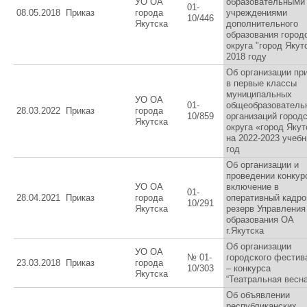
УО ОА
образовательными
01-
08.05.2018
Приказ
города
учреждениями
10/446
Якутска
дополнительного
образования город
округа "город Якут
2018 году
Об организации пр
в первые классы
муниципальных
УО ОА
01-
общеобразователь
28.03.2022
Приказ
города
10/859
организаций городс
Якутска
округа «город Якут
на 2022-2023 учеб
год
Об организации и
проведении конкур
УО ОА
включение в
01-
28.04.2021
Приказ
города
оперативный кадр
10/291
Якутска
резерв Управления
образования ОА
г.Якутска
Об организации
УО ОА
№ 01-
городского фестив
23.03.2018
Приказ
города
10/303
– конкурса
Якутска
“Театральная весна
Об объявлении
республиканских