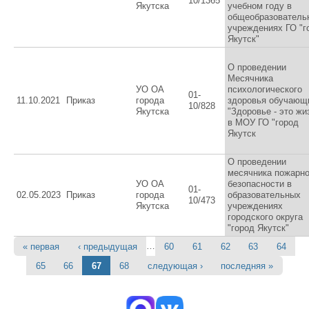
10/1365
Якутска
учебном году в
общеобразователь
учреждениях ГО "г
Якутск"
О проведении
Месячника
УО ОА
психологического
01-
11.10.2021
Приказ
города
здоровья обучающ
10/828
Якутска
"Здоровье - это жи
в МОУ ГО "город
Якутск
О проведении
месячника пожарн
УО ОА
безопасности в
01-
02.05.2023
Приказ
города
образовательных
10/473
Якутска
учреждениях
городского округа
"город Якутск"
…
« первая
‹ предыдущая
60
61
62
63
64
Страницы
65
66
67
68
следующая ›
последняя »