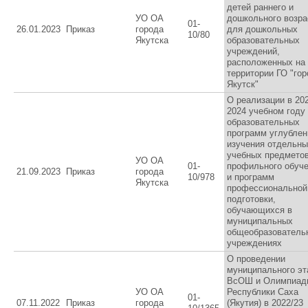
детей раннего и
УО ОА
дошкольного возра
01-
26.01.2023
Приказ
города
для дошкольных
10/80
Якутска
образовательных
учреждений,
расположенных на
территории ГО "гор
Якутск"
О реализации в 202
2024 учебном году
образовательных
программ углублен
изучения отдельн
учебных предметов
УО ОА
01-
профильного обуч
21.09.2023
Приказ
города
10/978
и программ
Якутска
профессиональной
подготовки,
обучающихся в
муниципальных
общеобразователь
учреждениях
О проведении
муниципального эт
ВсОШ и Олимпиад
УО ОА
Республики Саха
01-
07.11.2022
Приказ
города
(Якутия) в 2022/23