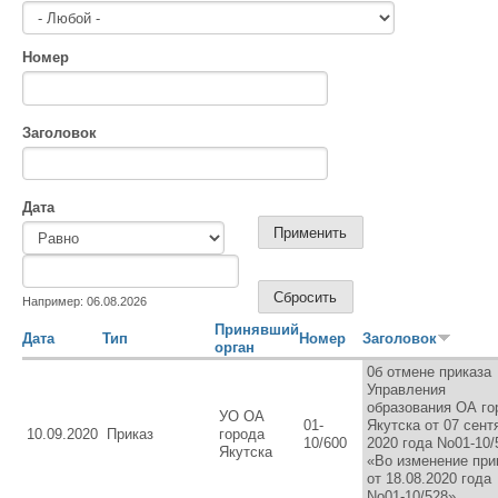
Номер
Заголовок
Дата
Дата
Дата
Например: 06.08.2026
Принявший
Дата
Тип
Номер
Заголовок
орган
0б отмене приказа
Управления
образования ОА го
УО ОА
01-
Якутска от 07 сент
10.09.2020
Приказ
города
10/600
2020 года No01-10/
Якутска
«Во изменение при
от 18.08.2020 года
No01-10/528»