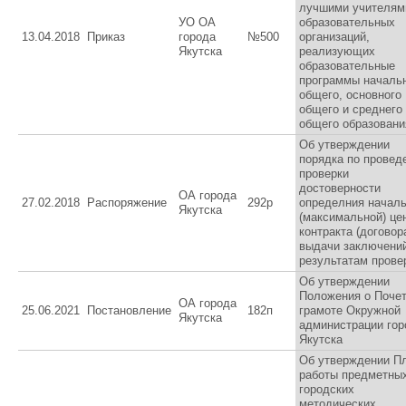
лучшими учителям
УО ОА
образовательных
13.04.2018
Приказ
города
№500
организаций,
Якутска
реализующих
образовательные
программы началь
общего, основного
общего и среднего
общего образовани
Об утверждении
порядка по провед
проверки
достоверности
ОА города
27.02.2018
Распоряжение
292р
определния начал
Якутска
(максимальной) це
контракта (договор
выдачи заключени
результатам прове
Об утверждении
Положения о Поче
ОА города
25.06.2021
Постановление
182п
грамоте Окружной
Якутска
администрации гор
Якутска
Об утверждении П
работы предметны
городских
методических