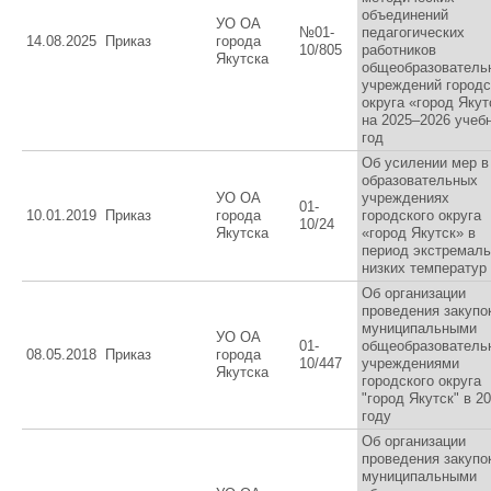
объединений
УО ОА
№01-
педагогических
14.08.2025
Приказ
города
10/805
работников
Якутска
общеобразователь
учреждений городс
округа «город Якут
на 2025–2026 учеб
год
Об усилении мер в
образовательных
УО ОА
учреждениях
01-
10.01.2019
Приказ
города
городского округа
10/24
Якутска
«город Якутск» в
период экстремал
низких температур
Об организации
проведения закупо
муниципальными
УО ОА
01-
общеобразователь
08.05.2018
Приказ
города
10/447
учреждениями
Якутска
городского округа
"город Якутск" в 2
году
Об организации
проведения закупо
муниципальными