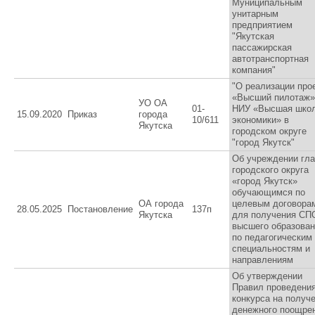
Муниципальным
унитарным
предприятием
"Якутская
пассажирская
автотранспортная
компания"
"О реализации про
«Высший пилотаж»
УО ОА
01-
НИУ «Высшая шко
15.09.2020
Приказ
города
10/611
экономики» в
Якутска
городском округе
"город Якутск"
Об учреждении гл
городского округа
«город Якутск»
обучающимся по
ОА города
целевым договора
28.05.2025
Постановление
137п
Якутска
для получения СП
высшего образова
по педагогическим
специальностям и
направлениям
Об утверждении
Правил проведени
конкурса на получ
денежного поощре