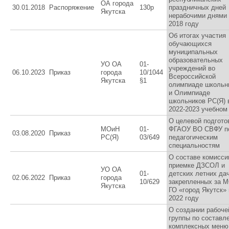
ОА города
30.01.2018
Распоряжение
130р
праздничных дней
Якутска
нерабочими днями
2018 году
Об итогах участия
обучающихся
муниципальных
образовательных
УО ОА
01-
учреждений во
06.10.2023
Приказ
города
10/1044
Всероссийской
Якутска
§1
олимпиаде школьн
и Олимпиаде
школьников РС(Я) 
2022-2023 учебном
О целевой подгото
МОиН
01-
ФГАОУ ВО СВФУ п
03.08.2020
Приказ
РС(Я)
03/649
педагогическим
специальностям
О составе комисси
приемке ДЗСОЛ и
УО ОА
01-
детских летних дач
02.06.2022
Приказ
города
10/629
закрепленных за 
Якутска
ГО «город Якутск» 
2022 году
О создании рабоче
группы по составл
комплексных меню