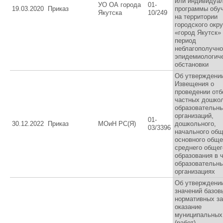
или индивидуа
УО ОА города
01-
19.03.2020
Приказ
программы обу
Якутска
10/249
на территории
городского окру
«город Якутск»
период
неблагополучн
эпидемиологич
обстановки
Об утверждени
Извещения о
проведении отб
частных дошко
образовательн
организаций,
01-
30.12.2022
Приказ
МОиН РС(Я)
дошкольного,
03/3396
начального общ
основного обще
среднего общег
образования в 
образовательн
организациях
Об утверждени
значений базов
нормативных за
оказание
муниципальных
(работ),