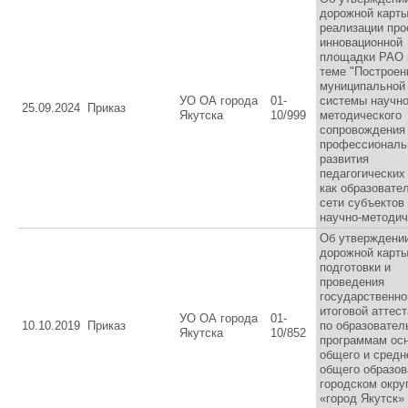
дорожной карт
реализации про
инновационной
площадки РАО 
теме "Построен
муниципальной
УО ОА города
01-
системы научно
25.09.2024
Приказ
Якутска
10/999
методического
сопровождения
профессиональ
развития
педагогических
как образовате
сети субъектов
научно-методич
Об утверждени
дорожной карт
подготовки и
проведения
государственно
итоговой аттес
УО ОА города
01-
10.10.2019
Приказ
по образовате
Якутска
10/852
программам ос
общего и средн
общего образов
городском окру
«город Якутск»