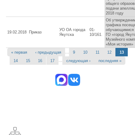
общего образов
подачи апелляц
2018 году
Об утверждени
графика посещ
УО ОА города
01-
обучающимися
19.02.2018
Приказ
Якутска
10/161.
ГО «город Якут
Музейного ком
«Моя история»
…
« первая
‹ предыдущая
9
10
11
12
13
Страницы
…
14
15
16
17
следующая ›
последняя »