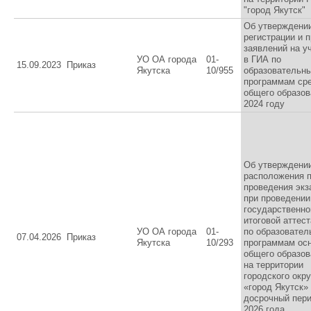
"город Якутск"
Об утверждени
регистрации и 
заявлений на у
УО ОА города
01-
в ГИА по
15.09.2023
Приказ
Якутска
10/955
образовательн
программам ср
общего образов
2024 году
Об утверждени
расположения п
проведения экз
при проведении
государственно
итоговой аттес
УО ОА города
01-
по образовате
07.04.2026
Приказ
Якутска
10/293
программам ос
общего образов
на территории
городского окру
«город Якутск»
досрочный пер
2026 года