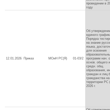
проведении в 2
году
Об утверждени
единого график
Порядка тестир
на знание русск
языка, достато
для освоения
образовательн
12.01.2026
Приказ
МОиН РС(Я)
01-03/2
программ нач. 
основ. общего 
средн. общ.
образования, ин
граждан и лиц 
гражданства на
территории РС (
2026 г.
Об утверждени