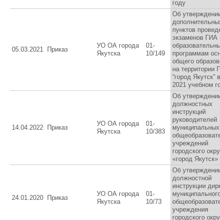
году
Об утверждени
дополнительны
пунктов провед
экзаменов ГИА 
УО ОА города
01-
образовательн
05.03.2021
Приказ
Якутска
10/149
программам ос
общего образов
на территории 
“город Якутск” 
2021 учебном г
Об утверждени
должностных
инструкций
руководителей
УО ОА города
01-
14.04.2022
Приказ
муниципальных
Якутска
10/383
общеобразоват
учреждений
городского окру
«город Якутск»
Об утверждени
должностной
инструкции дир
УО ОА города
01-
муниципальног
24.01.2020
Приказ
Якутска
10/73
общеобразоват
учреждения
городского окру