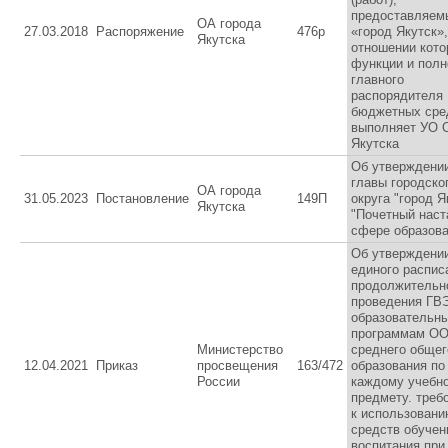
предоставляем
ОА города
27.03.2018
Распоряжение
476р
«город Якутск»,
Якутска
отношении кот
функции и пол
главного
распорядителя
бюджетных сре
выполняет УО О
Якутска
Об утверждении
главы городско
ОА города
31.05.2023
Постановление
149П
округа "город Я
Якутска
"Почетный наст
сфере образова
Об утверждени
единого распис
продолжительн
проведения ГВ
образовательн
программам ОО
Министерство
среднего общег
12.04.2021
Приказ
просвещения
163/472
образования по
России
каждому учебн
предмету. треб
к использован
средств обучен
воспитания при