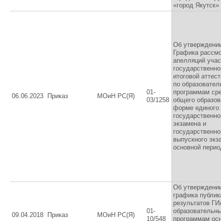
«город Якутск»
Об утверждени
Графика рассм
апелляций учас
государственно
итоговой аттес
по образовате
01-
программам ср
06.06.2023
Приказ
МОиН РС(Я)
03/1258
общего образов
форме единого
государственно
экзамена и
государственно
выпускного экз
основной перио
Об утверждени
графика публик
результатов ГИ
01-
образовательн
09.04.2018
Приказ
МОиН РС(Я)
10/548
программам ос