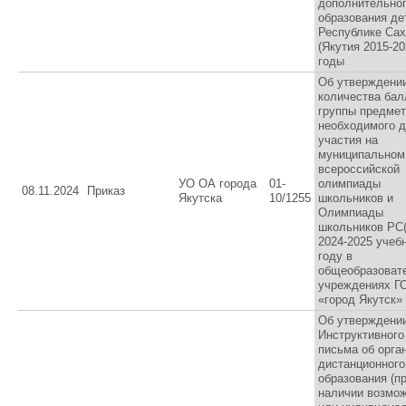
дополнительно
образования де
Республике Са
(Якутия 2015-2
годы
Об утверждени
количества бал
группы предмет
необходимого 
участия на
муниципальном
всероссийской
УО ОА города
01-
олимпиады
08.11.2024
Приказ
Якутска
10/1255
школьников и
Олимпиады
школьников РС(
2024-2025 учеб
году в
общеобразоват
учреждениях Г
«город Якутск»
Об утверждени
Инструктивного
письма об орга
дистанционного
образования (п
наличии возмож