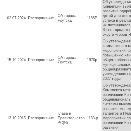
Об утверждени
Концепции выяв
развития одарё
ОА города
детей для дост
02.07.2024
Распоряжение
1188Р
Якутска
успеха в реали
их потенциалов
благо городског
округа «город 
Об утверждени
комплексного п
мероприятий по
повышению кач
ОА города
15.10.2024
Распоряжение
1970р
общего образов
Якутска
муниципальных
общеобразоват
учреждениях на
2027 годы
Об утверждени
Комплекса мер
реализации Кон
общенациональ
системы выявл
развития моло
Глава и
талантов и Пла
13.10.2015
Распоряжение
Правительство
1133-p
мероприятий по
РС(Я)
реализации Кон
развития