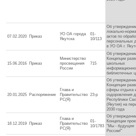
Об утверждени
локально-норм
УО ОА города
01-
07.02.2020
Приказ
актов по обрабо
Якутска
10/113
персональных 
в УО ОА г. Якут
Об утверждени
Министерство
Концепции разв
15.06.2016
Приказ
просвещения
715
школьных
России
информационно
библиотечных ц
Об утверждени
Концепции разв
Глава и
сферы отдыха 
20.01.2025
Распоряжение
Правительство
23-р
оздоровления д
РС(Я)
Республики Са
(Якутия) на пер
2030 года
Об утверждени
Глава и
01-
Концепции прое
18.12.2019
Приказ
Правительство
10/1783
"Мы - будущее
РС(Я)
России!"