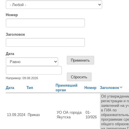
Номер
Заголовок
Дата
Дата
Дата
Например: 09.08.2026
Принявший
Дата
Тип
Номер
Заголовок
орган
Об утверждени
регистрации и 
заявлений на у
в ГИА по
УО ОА города
01-
13.09.2024
Приказ
образовательн
Якутска
10/926
программам ср
общего образов
на территории 