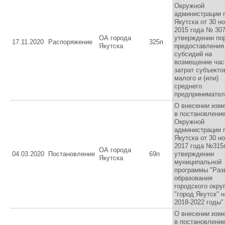
Окружной
администрации 
Якутска от 30 н
2015 года № 30
ОА города
утверждении по
17.11.2020
Распоряжение
325п
Якутска
предоставления
субсидий на
возмещение час
затрат субъекто
малого и (или)
среднего
предпринимател
О внесении изм
в постановлени
Окружной
администрации 
Якутска от 30 н
2017 года №315
ОА города
04.03.2020
Постановление
69п
утверждении
Якутска
муниципальной
программы "Раз
образования
городского окру
"город Якутск" н
2018-2022 годы"
О внесении изм
в постановлени