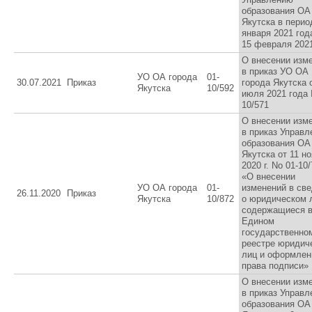
образования ОА 
Якутска в перио
января 2021 год
15 февраля 202
О внесении изм
в приказ УО ОА
УО ОА города
01-
30.07.2021
Приказ
города Якутска 
Якутска
10/592
июля 2021 года
10/571
О внесении изм
в приказ Управл
образования ОА 
Якутска от 11 н
2020 г. No 01-10
«О внесении
УО ОА города
01-
изменений в св
26.11.2020
Приказ
Якутска
10/872
о юридическом 
содержащиеся 
Едином
государственно
реестре юридич
лиц и оформлен
права подписи»
О внесении изм
в приказ Управл
образования ОА 