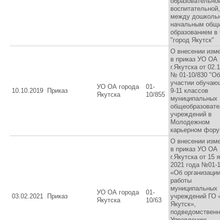
образовательно
воспитательной
между дошколь
начальным общ
образованием в
"город Якутск"
О внесении изм
в приказ УО ОА
г.Якутска от 02.1
№ 01-10/830 "Об
участии обучаю
УО ОА города
01-
10.10.2019
Приказ
9-11 классов
Якутска
10/855
муниципальных
общеобразоват
учреждений в
Молодежном
карьерном фору
О внесении изм
в приказ УО ОА
г.Якутска от 15 
2021 года №01-1
«Об организаци
работы
муниципальных
УО ОА города
01-
03.02.2021
Приказ
учреждений ГО 
Якутска
10/63
Якутск»,
подведомствен
Управлению