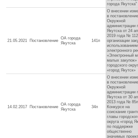
города Якутска"
О внесении изм
в постановлени
Окружной
администрации 
Якутска от 24 а
2019 года № 11
ОА города
21.05.2021
Постановление
141п
организации зак
Якутска
использованием
электронного ре
«Электронный м
малых закупок»
городского окру
«город Якутск»
О внесении изм
в постановлени
Окружной
администрации 
Якутска от 30 а
2013 года № 85
ОА города
14.02.2017
Постановление
34п
Конкурсе на
Якутска
соискание грант
главы городског
округа «город Я
по поддержке
общественно
значимых проек