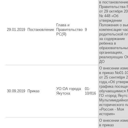
в постановлени
Правительства 
от 29 октября 20
№ 448 «Об
утверждении
Глава и
Положения о вы
29.01.2019
Постановление
Правительство
9
компенсации ча
РС(Я)
родительской п
за содержание
ребенка в
образовательны
организациях,
реализующих 
ДО
О внесении изм
в приказ No01-1
от 25 сентября 
года,«Об утвер
графика посеще
УО ОА города
01-
30.09.2019
Приказ
обучающимися
Якутска
10/816
ГО «город Якутс
Мультимедийно
исторического п
«Россия - Моя
история»
О внесении изм
в приказ