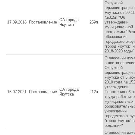
Окружной
администрации 
Якутска от 30.11
№315п "Об
ОА города
17.09.2018
Постановление
259п
утверждении
Якутска
муниципальной
программы "Раз
образования
городского окру
"город Якутск" н
2018-2020 годы"
О внесении изм
в постановлени
Окружной
администрации 
Якутска от 5 ию
2019 года № 15
утверждении
ОА города
15.07.2021
Постановление
212п
Положения об о
Якутска
труда работнико
муниципальных
образовательны
учреждений
городского окру
"город Якутск" 
редакции"
О внесении изм