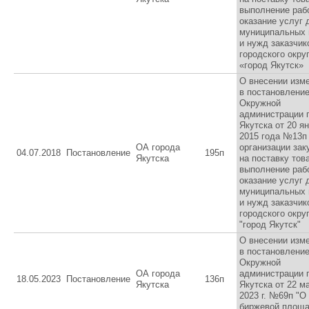
выполнение рабо
оказание услуг 
муниципальных
и нужд заказчик
городского окру
«город Якутск»
О внесении изм
в постановлени
Окружной
администрации 
Якутска от 20 я
2015 года №13п
ОА города
организации зак
04.07.2018
Постановление
195п
Якутска
на поставку тов
выполнение рабо
оказание услуг 
муниципальных
и нужд заказчик
городского окру
"город Якутск"
О внесении изм
в постановлени
Окружной
ОА города
администрации 
18.05.2023
Постановление
136п
Якутска
Якутска от 22 м
2023 г. №69п "О
биржевой площ