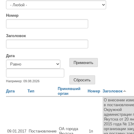
Номер
Заголовок
Дата
Дата
Дата
Например: 09.08.2026
Принявший
Дата
Тип
Номер
Заголовок
орган
О внесении изм
в постановлени
Окружной
администрации 
Якутска от 20 я
2015 года № 13
ОА города
организации зак
09.01.2017
Постановление
1п
Якутска
на поставку тов