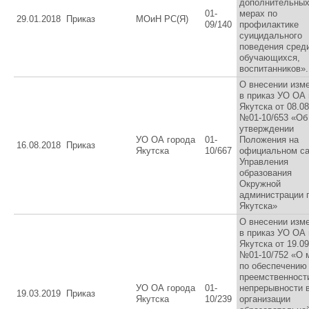
дополнительны
01-
мерах по
29.01.2018
Приказ
МОиН РС(Я)
09/140
профилактике
суицидального
поведения сред
обучающихся,
воспитанников».
О внесении изм
в приказ УО ОА г
Якутска от 08.08
№01-10/653 «Об
утверждении
УО ОА города
01-
Положения на
16.08.2018
Приказ
Якутска
10/667
официальном са
Управления
образования
Окружной
администрации 
Якутска»
О внесении изм
в приказ УО ОА г
Якутска от 19.09.
№01-10/752 «О 
по обеспечению
преемственност
УО ОА города
01-
непрерывности 
19.03.2019
Приказ
Якутска
10/239
организации