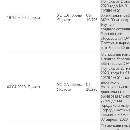
Якутска от 2 ок
2020 года No 01-
10/684 «Об
УО ОА города
01-
организации раб
16.10.2020
Приказ
Якутска
10/726
МОУ ГО «город
Якутск»,
подведомствен
Управлению
образования ОА 
Якутска в перио
октября по 30 о
О внесении изм
в приказ Управл
образования ОА 
Якутска от 27 м
2020, года № 01
10/267 «Об откр
дежурного
УО ОА города
01-
03.04.2020
Приказ
муниципального
Якутска
10/276
дошкольного
образовательно
учреждения
городского окру
«город Якутск» 
период с 30 мар
03 апреля 2020 
О внесении изм