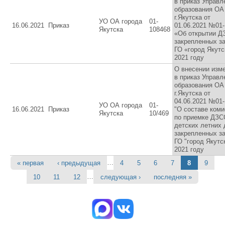
в приказ Управл
образования ОА
г.Якутска от
УО ОА города
01-
16.06.2021
Приказ
01.06.2021 №01-
Якутска
108468
«Об открытии Д
закрепленных з
ГО «город Якутс
2021 году
О внесении изм
в приказ Управл
образования ОА
г.Якутска от
04.06.2021 №01-
УО ОА города
01-
16.06.2021
Приказ
"О составе ком
Якутска
10/469
по приемке ДЗС
детских летних 
закрепленных з
ГО "город Якутс
2021 году
…
« первая
‹ предыдущая
4
5
6
7
8
9
Страницы
…
10
11
12
следующая ›
последняя »