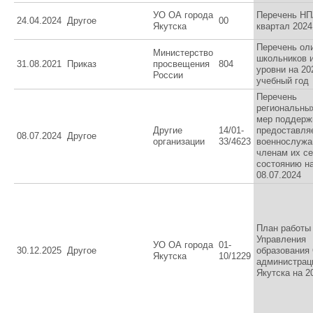
УО ОА города
Перечень НП
24.04.2024
Другое
00
Якутска
квартал 2024
Перечень ол
Министерство
школьников и
31.08.2021
Приказ
просвещения
804
уровни на 20
России
учебный год
Перечень
региональных
мер поддерж
Другие
14/01-
предоставля
08.07.2024
Другое
организации
33/4623
военнослуж
членам их с
состоянию н
08.07.2024
План работы
Управления
УО ОА города
01-
30.12.2025
Другое
образования
Якутска
10/1229
администрац
Якутска на 2