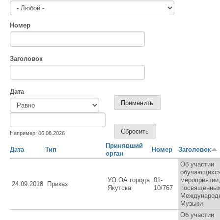
Номер
Заголовок
Дата
Дата
Дата
Например: 06.08.2026
Принявший
Дата
Тип
Номер
Заголовок
орган
Об участии
обучающихся
УО ОА города
01-
мероприятии
24.09.2018
Приказ
Якутска
10/767
посвященны
Международ
Музыки
Об участии