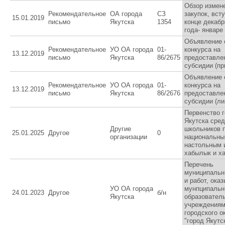
Обзор измен
Рекомендательное
ОА города
СЗ
закупок, вст
15.01.2019
письмо
Якутска
1354
конце декабр
года- январе
Объявление 
Рекомендательное
УО ОА города
01-
конкурса на
13.12.2019
письмо
Якутска
86/2675
предоставле
субсидии (пр
Объявление 
Рекомендательное
УО ОА города
01-
конкурса на
13.12.2019
письмо
Якутска
86/2676
предоставле
субсидии (ли
Первенство 
Якутска сре
Другие
школьников 
25.01.2025
Другое
0
организации
национальн
настольным 
хабылык и х
Перечень
муниципальн
и работ, ока
УО ОА города
мунпципаль
24.01.2023
Другое
б/н
Якутска
образовател
учреждения
городского о
"город Якутс