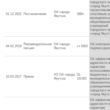
городского о
«город Якутс
талантливым
ОА города
01.12.2022
Постановление
390п
способным 
Якутска
муниципаль
общеобразов
учреждений
городского о
«город Якутс
Рекомендательное
ОА города
Об электрон
04.02.2019
сз 5902
письмо
Якутска
подписи рук
Об эффектив
адресности 
характере
использован
УО ОА города
01-
бюджетных с
10.03.2017
Приказ
Якутска
10/183
муниципаль
образовател
учреждения
городского о
«город Якутс
Об эффектив
адресности 
характере