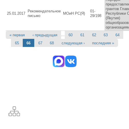
предоставле
грантов Глав
Рекомендательное
01-
25.01.2017
МОиН РС(Я)
Республики 
письмо
29/198
(Якутия)
общеобразо
организация
…
« первая
‹ предыдущая
60
61
62
63
64
Страницы
65
66
67
68
следующая ›
последняя »