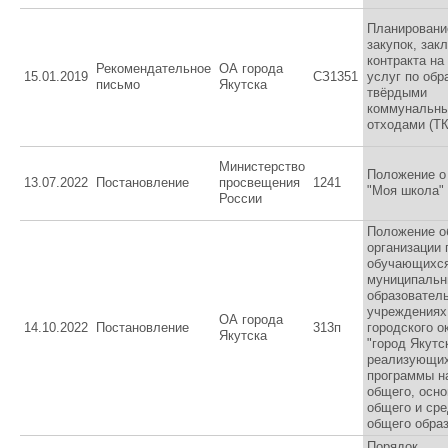
Планировани
закупок, зак
контракта на
Рекомендательное
ОА города
15.01.2019
СЗ1351
услуг по об
письмо
Якутска
твёрдыми
коммунальн
отходами (Т
Министерство
Положение 
13.07.2022
Постановление
просвещения
1241
"Моя школа"
России
Положение о
организации 
обучающихся
муниципаль
образовател
учреждениях
ОА города
14.10.2022
Постановление
313п
городского о
Якутска
"город Якутск
реализующи
программы н
общего, осно
общего и сре
общего обра
Порядок