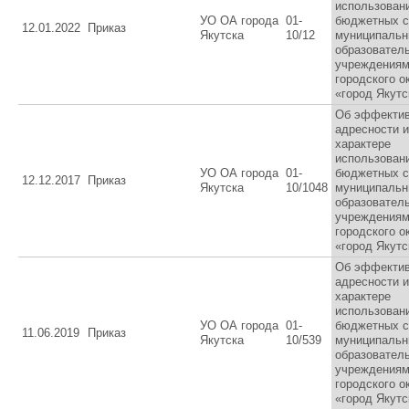
использован
УО ОА города
01-
бюджетных с
12.01.2022
Приказ
Якутска
10/12
муниципаль
образовател
учреждения
городского о
«город Якутс
Об эффектив
адресности 
характере
использован
УО ОА города
01-
бюджетных с
12.12.2017
Приказ
Якутска
10/1048
муниципаль
образовател
учреждения
городского о
«город Якутс
Об эффектив
адресности 
характере
использован
УО ОА города
01-
бюджетных с
11.06.2019
Приказ
Якутска
10/539
муниципаль
образовател
учреждения
городского о
«город Якутс