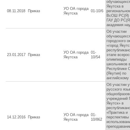
обучающихся
Якутска в
УО ОА города
08.11.2018
Приказ
01-10/6
регионально
Якутска
ВсОШ РС(Я) 
ГАУ ДО РС(Я
академия нау
Об участии
обучающихс
городского о
«город Якутс
республикан
УО ОА города
01-
23.01.2017
Приказ
этапе всерос
Якутска
10/54
олимпиады
школьников 
Республике 
(Якутия) по
английскому
Об участии 
русского язы
общеобразов
учреждений 
Якутск» в
республикан
«Практика и
УО ОА города
01-
14.12.2016
Приказ
перспективы
Якутска
10/862
использован
преподавани