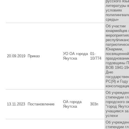
русского язы
литературы 
условиях
полилингвал
среды»
Об участии
юнармейцев 
мероприятия
республиканс
патриотическ
Юнармии,
УО ОА города
01-
посвященной
20.09.2019
Приказ
Якутска
10/774
праздновани
годовщины П
ВОВ 1941-1945
Дню
государстве
РС(Я) и Году
консолидации
Об учрежден
стипендии г
ОА города
городского о
13.11.2023
Постановление
303п
Якутска
"город Якутс
учащимся за
успехи
Об учрежден
стипендии г