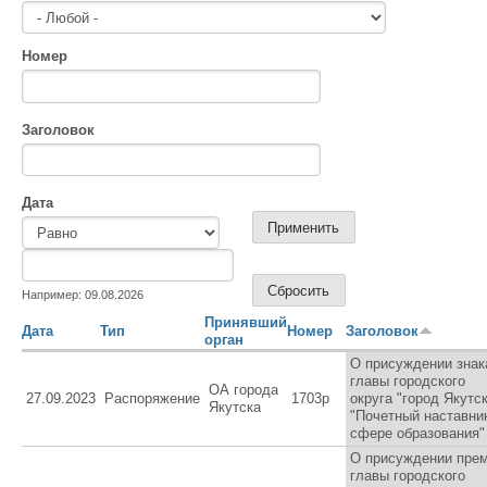
Номер
Заголовок
Дата
Дата
Дата
Например: 09.08.2026
Принявший
Дата
Тип
Номер
Заголовок
орган
О присуждении знак
главы городского
ОА города
27.09.2023
Распоряжение
1703р
округа "город Якутск
Якутска
"Почетный наставни
сфере образования"
О присуждении пре
главы городского