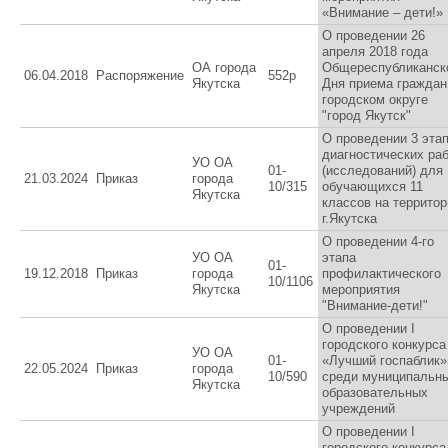
«Внимание – дети!»
О проведении 26
апреля 2018 года
ОА города
Общереспубликанск
06.04.2018
Распоряжение
552р
Якутска
Дня приема граждан
городском округе
"город Якутск"
О проведении 3 эта
диагностических ра
УО ОА
01-
(исследований) для
21.03.2024
Приказ
города
10/315
обучающихся 11
Якутска
классов на территор
г.Якутска
О проведении 4-го
УО ОА
этапа
01-
19.12.2018
Приказ
города
профилактического
10/1106
Якутска
мероприятия
"Внимание-дети!"
О проведении I
городского конкурса
УО ОА
01-
«Лучший госпаблик»
22.05.2024
Приказ
города
10/590
среди муниципальн
Якутска
образовательных
учреждений
О проведении I
городского конкурса