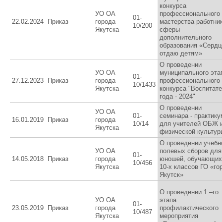
конкурса
УО ОА
профессионального
01-
22.02.2024
Приказ
города
мастерства работни
10/200
Якутска
сферы
дополнительного
образования «Сердц
отдаю детям»
О проведении
УО ОА
муниципального эта
01-
27.12.2023
Приказ
города
профессионального
10/1433
Якутска
конкурса "Воспитат
года - 2024"
О проведении
УО ОА
01-
семинара - практику
16.01.2019
Приказ
города
10/14
для учителей ОБЖ 
Якутска
физической культур
О проведении учебн
УО ОА
полевых сборов для
01-
14.05.2018
Приказ
города
юношей, обучающих
10/456
Якутска
10-х классов ГО «го
Якутск»
О проведении 1 –го
УО ОА
этапа
01-
23.05.2019
Приказ
города
профилактического
10/487
Якутска
мероприятия