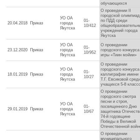
обучающихся
О проведении II
городской олимпиа
УО ОА
01-
по ПДД среди
20.04.2018
Приказ
города
10/412
общеобразовательн
Якутска
учреждений города
Якутска
УО ОА
О проведении
01-
23.12.2020
Приказ
города
городского конкурса 
10/952
Якутска
игры «Тиин мэйии»
О проведении
УО ОА
городского конкурса
01-
18.01.2019
Приказ
города
каллиграфии имени
10/27
Якутска
Т.Г. Евсиковой сред
учащихся 5-8 класс
О проведении
городского смотра
песни и строя,
УО ОА
01-
посвященного Дню
29.01.2019
Приказ
города
10/67
защитника Отечеств
Якутска
74-й годовщине
Победы в Великой
Отечественной войн
О проведении
муниципального