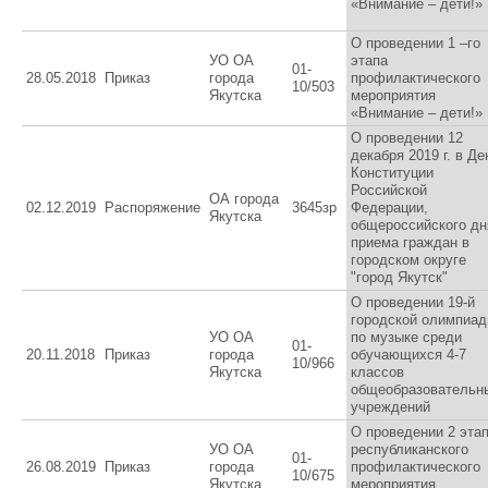
«Внимание – дети!»
О проведении 1 –го
УО ОА
этапа
01-
28.05.2018
Приказ
города
профилактического
10/503
Якутска
мероприятия
«Внимание – дети!»
О проведении 12
декабря 2019 г. в Де
Конституции
Российской
ОА города
02.12.2019
Распоряжение
3645зр
Федерации,
Якутска
общероссийского дн
приема граждан в
городском округе
"город Якутск"
О проведении 19-й
городской олимпиа
УО ОА
по музыке среди
01-
20.11.2018
Приказ
города
обучающихся 4-7
10/966
Якутска
классов
общеобразовательн
учреждений
О проведении 2 эта
УО ОА
республиканского
01-
26.08.2019
Приказ
города
профилактического
10/675
Якутска
мероприятия