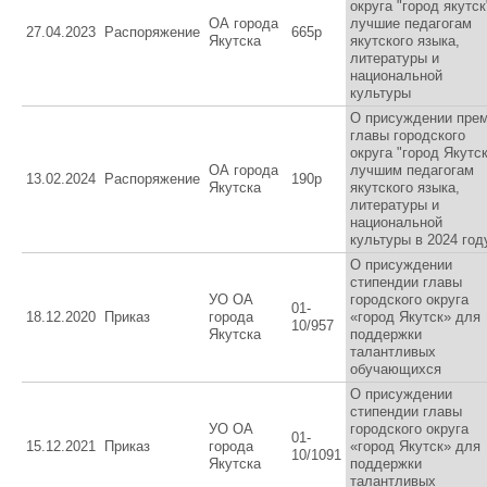
округа "город якутск
ОА города
лучшие педагогам
27.04.2023
Распоряжение
665р
Якутска
якутского языка,
литературы и
национальной
культуры
О присуждении пре
главы городского
округа "город Якутск
ОА города
лучшим педагогам
13.02.2024
Распоряжение
190р
Якутска
якутского языка,
литературы и
национальной
культуры в 2024 год
О присуждении
стипендии главы
УО ОА
городского округа
01-
18.12.2020
Приказ
города
«город Якутск» для
10/957
Якутска
поддержки
талантливых
обучающихся
О присуждении
стипендии главы
УО ОА
городского округа
01-
15.12.2021
Приказ
города
«город Якутск» для
10/1091
Якутска
поддержки
талантливых