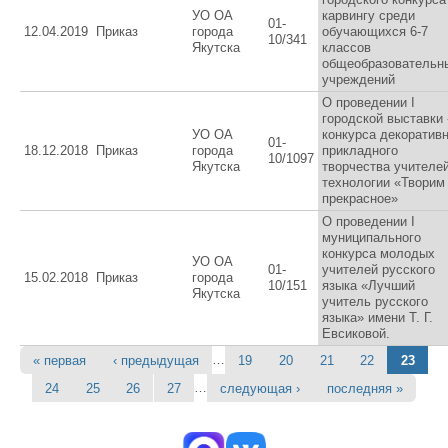
УО ОА
карвингу среди
01-
12.04.2019
Приказ
города
обучающихся 6-7
10/341
Якутска
классов
общеобразовательн
учреждений
О проведении I
городской выставки 
УО ОА
конкурса декоративн
01-
18.12.2018
Приказ
города
прикладного
10/1097
Якутска
творчества учителе
технологии «Творим
прекрасное»
О проведении I
муниципального
конкурса молодых
УО ОА
01-
учителей русского
15.02.2018
Приказ
города
10/151
языка «Лучший
Якутска
учитель русского
языка» имени Т. Г.
Евсиковой.
…
« первая
‹ предыдущая
19
20
21
22
23
Страницы
…
24
25
26
27
следующая ›
последняя »