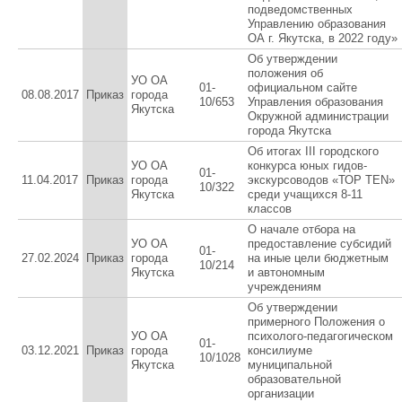
подведомственных
Управлению образования
ОА г. Якутска, в 2022 году»
Об утверждении
положения об
УО ОА
01-
официальном сайте
08.08.2017
Приказ
города
10/653
Управления образования
Якутска
Окружной администрации
города Якутска
Об итогах III городского
УО ОА
конкурса юных гидов-
01-
11.04.2017
Приказ
города
экскурсоводов «ТОР TEN»
10/322
Якутска
среди учащихся 8-11
классов
О начале отбора на
УО ОА
предоставление субсидий
01-
27.02.2024
Приказ
города
на иные цели бюджетным
10/214
Якутска
и автономным
учреждениям
Об утверждении
примерного Положения о
УО ОА
психолого-педагогическом
01-
03.12.2021
Приказ
города
консилиуме
10/1028
Якутска
муниципальной
образовательной
организации