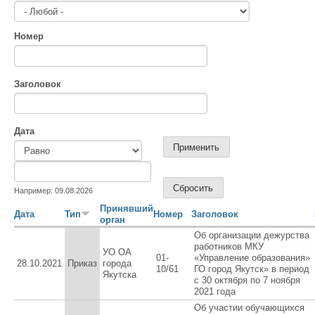
Номер
Заголовок
Дата
Дата
Дата
Например: 09.08.2026
Принявший
Дата
Тип
Номер
Заголовок
орган
Об организации дежурства
работников МКУ
УО ОА
01-
«Управление образования»
28.10.2021
Приказ
города
10/61
ГО город Якутск» в период
Якутска
с 30 октября по 7 ноября
2021 года
Об участии обучающихся