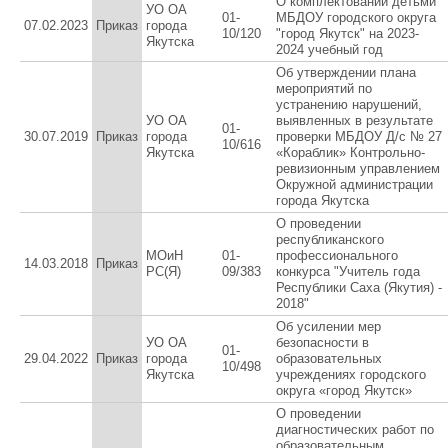
О комплектовании детьми
УО ОА
01-
МБДОУ городского округа
07.02.2023
Приказ
города
10/120
"город Якутск" на 2023-
Якутска
2024 учебный год
Об утверждении плана
мероприятий по
устранению нарушений,
УО ОА
выявленных в результате
01-
30.07.2019
Приказ
города
проверки МБДОУ Д/с № 27
10/616
Якутска
«Кораблик» Контрольно-
ревизионным управлением
Окружной администрации
города Якутска
О проведении
республиканского
МОиН
01-
профессионального
14.03.2018
Приказ
РС(Я)
09/383
конкурса "Учитель года
Республики Саха (Якутия) -
2018"
Об усилении мер
УО ОА
безопасности в
01-
29.04.2022
Приказ
города
образовательных
10/498
Якутска
учреждениях городского
округа «город Якутск»
О проведении
диагностических работ по
образовательным