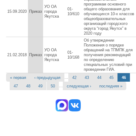
программам основного
УО ОА
01-
общего образования для
15.09.2020
Приказ
города
10/610
обучающихся 10-х классов
Якутска
общеобразовательных
организаций городского
округа “город Якутск” в
2020 году
Об утверждении
Положения о порядке
УО ОА
обращений на ТПМПК для
01-
21.02.2018
Приказ
города
получения рекомендаций
10/168
Якутска
по определению
специальных условий при
проведении ГИА.
…
« первая
‹ предыдущая
42
43
44
45
46
Страницы
…
47
48
49
50
следующая ›
последняя »