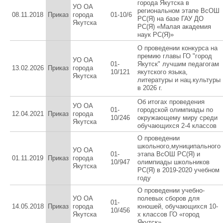
города Якутска в
УО ОА
региональном этапе ВсОШ
08.11.2018
Приказ
города
01-10/6
РС(Я) на базе ГАУ ДО
Якутска
РС(Я) «Малая академия
наук РС(Я)»
О проведении конкурса на
премию главы ГО "город
УО ОА
01-
Якутск" лучшим педагогам
13.02.2026
Приказ
города
10/121
якутского языка,
Якутска
литературы и нац.культуры
в 2026 г.
Об итогах проведения
УО ОА
01-
городской олимпиады по
12.04.2021
Приказ
города
10/246
окружающему миру среди
Якутска
обучающихся 2-4 классов
О проведении
школьного,муниципального
УО ОА
01-
этапа ВсОШ РС(Я) и
01.11.2019
Приказ
города
10/947
олимпиады школьников
Якутска
РС(Я) в 2019-2020 учебном
году
О проведении учебно-
УО ОА
полевых сборов для
01-
14.05.2018
Приказ
города
юношей, обучающихся 10-
10/456
Якутска
х классов ГО «город
Якутск»