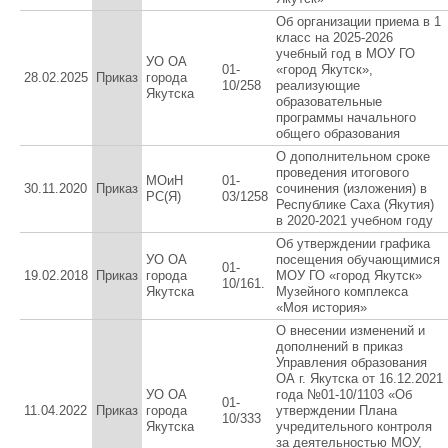
Об организации приема в 1
класс на 2025-2026
учебный год в МОУ ГО
УО ОА
01-
«город Якутск»,
28.02.2025
Приказ
города
10/258
реализующие
Якутска
образовательные
программы начального
общего образования
О дополнительном сроке
проведения итогового
МОиН
01-
30.11.2020
Приказ
сочинения (изложения) в
РС(Я)
03/1258
Республике Саха (Якутия)
в 2020-2021 учебном году
Об утверждении графика
УО ОА
посещения обучающимися
01-
19.02.2018
Приказ
города
МОУ ГО «город Якутск»
10/161.
Якутска
Музейного комплекса
«Моя история»
О внесении изменений и
дополнений в приказ
Управления образования
ОА г. Якутска от 16.12.2021
УО ОА
года №01-10/1103 «Об
01-
11.04.2022
Приказ
города
утверждении Плана
10/333
Якутска
учредительного контроля
за деятельностью МОУ,