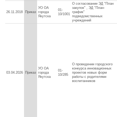
О согласовании ЭД "План
УО ОА
закупок" , ЭД "План-
01-
26.11.2018
Приказ
города
график"
10/1001
Якутска
подведомственных
учреждений
О проведении городского
УО ОА
конкурса инновационных
01-
03.04.2026
Приказ
города
проектов новых форм
10/285
Якутска
работы с родителями
воспитанников