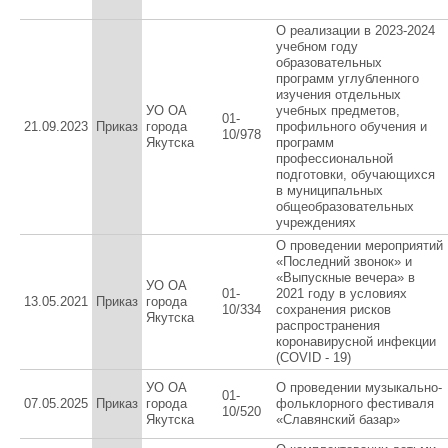
О реализации в 2023-2024
учебном году
образовательных
программ углубленного
изучения отдельных
УО ОА
учебных предметов,
01-
21.09.2023
Приказ
города
профильного обучения и
10/978
Якутска
программ
профессиональной
подготовки, обучающихся
в муниципальных
общеобразовательных
учреждениях
О проведении мероприятий
«Последний звонок» и
«Выпускные вечера» в
УО ОА
01-
2021 году в условиях
13.05.2021
Приказ
города
10/334
сохранения рисков
Якутска
распространения
коронавирусной инфекции
(COVID - 19)
УО ОА
О проведении музыкально-
01-
07.05.2025
Приказ
города
фольклорного фестиваля
10/520
Якутска
«Славянский базар»