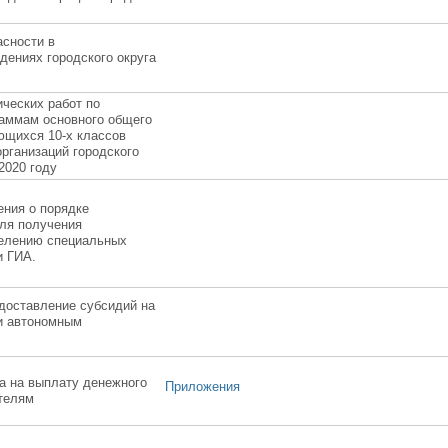
асности в
дениях городского округа
ческих работ по
аммам основного общего
ющихся 10-х классов
рганизаций городского
 2020 году
ния о порядке
ля получения
делению специальных
и ГИА.
едоставление субсидий на
и автономным
а на выплату денежного
Приложения
телям