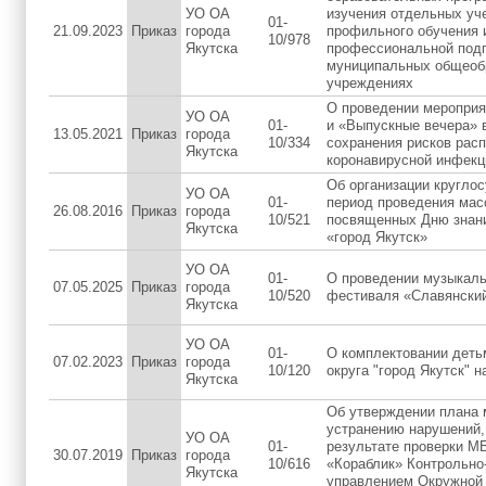
УО ОА
изучения отдельных уч
01-
21.09.2023
Приказ
города
профильного обучения 
10/978
Якутска
профессиональной подг
муниципальных общеоб
учреждениях
О проведении мероприя
УО ОА
01-
и «Выпускные вечера» в
13.05.2021
Приказ
города
10/334
сохранения рисков рас
Якутска
коронавирусной инфекци
Об организации круглос
УО ОА
01-
период проведения мас
26.08.2016
Приказ
города
10/521
посвященных Дню знани
Якутска
«город Якутск»
УО ОА
01-
О проведении музыкал
07.05.2025
Приказ
города
10/520
фестиваля «Славянский
Якутска
УО ОА
01-
О комплектовании дет
07.02.2023
Приказ
города
10/120
округа "город Якутск" н
Якутска
Об утверждении плана 
устранению нарушений,
УО ОА
01-
результате проверки М
30.07.2019
Приказ
города
10/616
«Кораблик» Контрольно
Якутска
управлением Окружной 