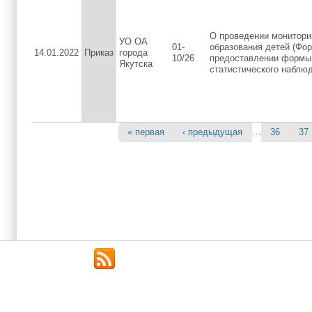
О проведении монитори
УО ОА
01-
образования детей (Фо
14.01.2022
Приказ
города
10/26
предоставлении формы
Якутска
статистического набл
…
« первая
‹ предыдущая
36
37
Страницы