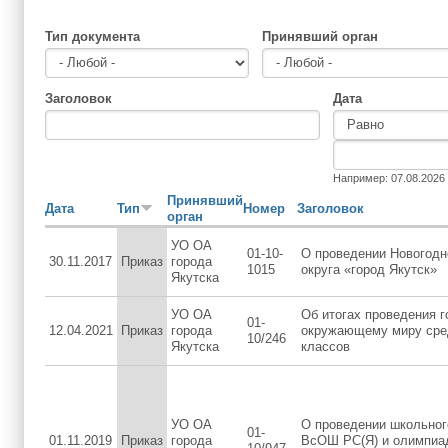
Тип документа
Принявший орган
Заголовок
Дата
Дата
Дата
Например: 07.08.2026
Принявший
Дата
Тип
Номер
Заголовок
орган
УО ОА
01-10-
О проведении Новогодн
30.11.2017
Приказ
города
1015
округа «город Якутск»
Якутска
УО ОА
Об итогах проведения 
01-
12.04.2021
Приказ
города
окружающему миру сре
10/246
Якутска
классов
УО ОА
О проведении школьног
01-
01.11.2019
Приказ
города
ВсОШ РС(Я) и олимпиад