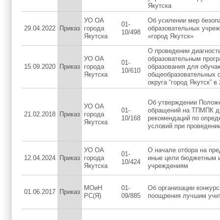
Якутска
УО ОА
Об усилении мер безоп
01-
29.04.2022
Приказ
города
образовательных учреж
10/498
Якутска
«город Якутск»
О проведении диагности
УО ОА
образовательным прогр
01-
15.09.2020
Приказ
города
образования для обуча
10/610
Якутска
общеобразовательных о
округа “город Якутск” в
Об утверждении Положе
УО ОА
01-
обращений на ТПМПК д
21.02.2018
Приказ
города
10/168
рекомендаций по опре
Якутска
условий при проведени
УО ОА
О начале отбора на пр
01-
12.04.2024
Приказ
города
иные цели бюджетным 
10/424
Якутска
учреждениям
МОиН
01-
Об организации конкурс
01.06.2017
Приказ
РС(Я)
09/885
поощрения лучшим учи