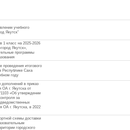
влении учебного
од Якутск”
в 1 класс на 2025-2026
город Якутск»,
тельные программы
азования
е проведения итогового
в Республике Саха
чебном году
 дополнений в приказ
 ОА г. Якутска от
/1103 «Об утверждении
контроля за
одведомственных
 ОА г. Якутска, в 2022
ортной схемы доставки
азовательным
ритории городского