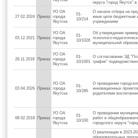
округа "город Якутск" в
УО ОА
О начале отбора на пр
01-
27.02.2024
Приказ
города
иные цели бюджетным 
10/214
Якутска
учреждениям
УО ОА
Об утверждении пример
01-
03.12.2021
Приказ
города
психолого-педагогичес
10/1028
Якутска
муниципальной образов
УО ОА
01-
О согласовании ЭД "Пла
26.11.2018
Приказ
города
10/1001
график" подведомстве
Якутска
УО ОА
О проведении городског
01-
03.04.2026
Приказ
города
инновационных проекто
10/285
Якутска
родителями воспитанни
УО ОА
О проведении муницип
01-
08.02.2018
Приказ
города
работ в общеобразоват
10/100
Якутска
городского округа "горо
О реализации в 2023-20
образовательных прогр