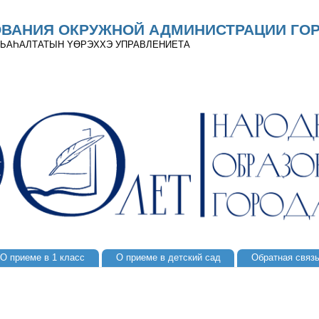
ОВАНИЯ ОКРУЖНОЙ АДМИНИСТРАЦИИ ГОР
 ДЬАҺАЛТАТЫН YӨРЭХХЭ УПРАВЛЕНИЕТА
О приеме в 1 класс
О приеме в детский сад
Обратная связ