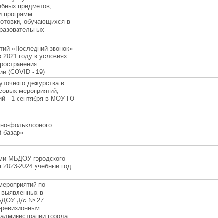
ебных предметов,
и программ
отовки, обучающихся в
разовательных
тий «Последний звонок»
 2021 году в условиях
пространения
и (COVID - 19)
уточного дежурства в
совых мероприятий,
й - 1 сентября в МОУ ГО
ьно-фольклорного
 базар»
ьми МБДОУ городского
а 2023-2024 учебный год
мероприятий по
 выявленных в
БДОУ Д/с № 27
-ревизионным
администрации города