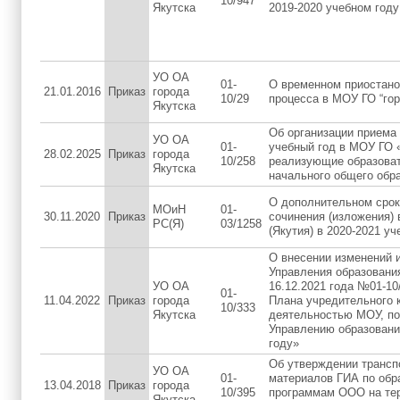
10/947
Якутска
2019-2020 учебном году
УО ОА
01-
О временном приостано
21.01.2016
Приказ
города
10/29
процесса в МОУ ГО “гор
Якутска
Об организации приема 
УО ОА
01-
учебный год в МОУ ГО «
28.02.2025
Приказ
города
10/258
реализующие образова
Якутска
начального общего обр
О дополнительном срок
МОиН
01-
30.11.2020
Приказ
сочинения (изложения) 
РС(Я)
03/1258
(Якутия) в 2020-2021 у
О внесении изменений и
Управления образования
УО ОА
16.12.2021 года №01-10
01-
11.04.2022
Приказ
города
Плана учредительного 
10/333
Якутска
деятельностью МОУ, п
Управлению образования
году»
Об утверждении трансп
УО ОА
01-
материалов ГИА по обр
13.04.2018
Приказ
города
10/395
программам ООО на тер
Якутска