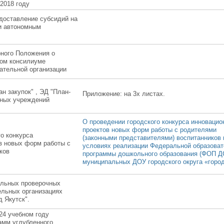
 2018 году
едоставление субсидий на
и автономным
ного Положения о
ком консилиуме
ательной организации
н закупок" , ЭД "План-
Приложение: на 3х листах.
нных учреждений
О проведении городского конкурса инноваци
проектов новых форм работы с родителями
о конкурса
(законными представителями) воспитанников 
в новых форм работы с
условиях реализации Федеральной образова
ков
программы дошкольного образования (ФОП Д
муниципальных ДОУ городского округа «горо
альных проверочных
ельных организациях
д Якутск".
24 учебном году
амм углубленного