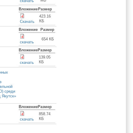
МБ
скачать
Вложение
Размер
423.16
КБ
Скачать
Вложение
Размер
654 КБ
скачать
Вложение
Размер
139.05
КБ
скачать
онных
в
тельной
О) среди
д Якутск»
Вложение
Размер
858.74
КБ
скачать