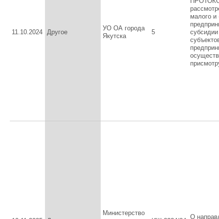
ПРОТОКОЛ
рассмотр
малого и 
предприн
УО ОА города
11.10.2024
Другое
5
субсидии
Якутска
субъектов
предприн
осуществ
присмотр
Министерство
О направ