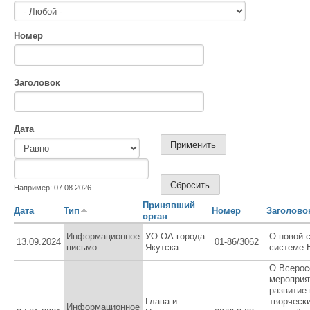
Номер
Заголовок
Дата
Дата
Дата
Например: 07.08.2026
Принявший
Дата
Тип
Номер
Заголово
орган
Информационное
УО ОА города
О новой 
13.09.2024
01-86/3062
письмо
Якутска
системе
О Всерос
мероприя
развитие
Глава и
творческ
Информационное