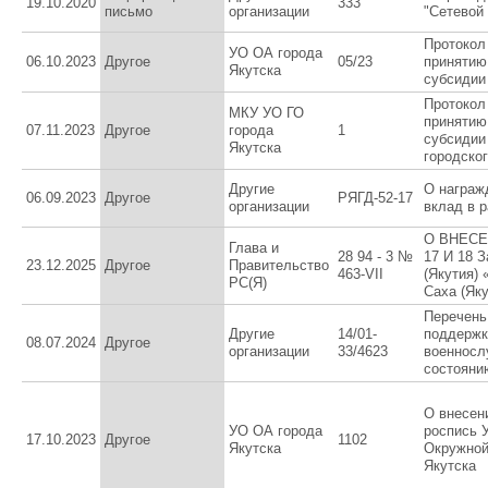
19.10.2020
333
письмо
организации
"Сетевой
Протокол
УО ОА города
06.10.2023
Другое
05/23
принятию
Якутска
субсидии
Протокол
МКУ УО ГО
принятию
07.11.2023
Другое
города
1
субсидии
Якутска
городског
Другие
О награж
06.09.2023
Другое
РЯГД-52-17
организации
вклад в 
О ВНЕСЕ
Глава и
28 94 - 3 №
17 И 18 
23.12.2025
Другое
Правительство
463-VII
(Якутия)
РС(Я)
Саха (Яку
Перечень
Другие
14/01-
поддержк
08.07.2024
Другое
организации
33/4623
военносл
состояни
О внесен
УО ОА города
роспись 
17.10.2023
Другое
1102
Якутска
Окружной
Якутска