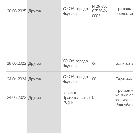
И-25-696-
УО ОА города
Протокол
26.03.2025
Другое
62530-2-
Якутска
предоста
0002
УО ОА города
19.05.2022
Другое
б/н
Банк зая
Якутска
УО ОА города
24.04.2024
Другое
00
Перечень
Якутска
Программ
Глава и
ко Дню с
24.05.2022
Другое
Правительство
0
культуры
РС(Я)
Республи