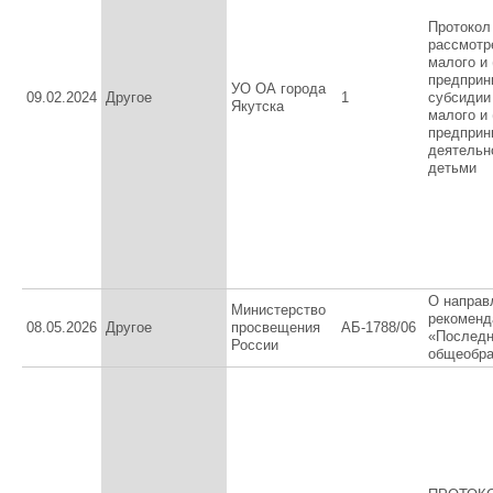
Протокол
рассмотр
малого и 
предприн
УО ОА города
09.02.2024
Другое
1
субсидии
Якутска
малого и 
предприн
деятельн
детьми
О направ
Министерство
рекоменд
08.05.2026
Другое
просвещения
АБ-1788/06
«Последн
России
общеобра