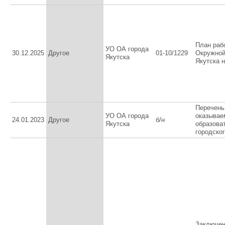
План раб
УО ОА города
30.12.2025
Другое
01-10/1229
Окружной
Якутска
Якутска н
Перечень
УО ОА города
оказывае
24.01.2023
Другое
б/н
Якутска
образова
городског
Заключен