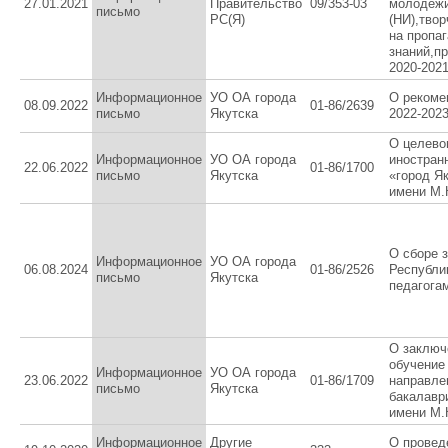
27.01.2021
Правительство
09/353-03
молодёжи
письмо
РС(Я)
(НИ),твор
на пропа
знаний,п
2020-2021
Информационное
УО ОА города
О рекоме
08.09.2022
01-86/2639
письмо
Якутска
2022-202
О целево
Информационное
УО ОА города
иностран
22.06.2022
01-86/1700
письмо
Якутска
«город Я
имени М.
О сборе 
Информационное
УО ОА города
06.08.2024
01-86/2526
Республи
письмо
Якутска
педагога
О заключ
обучение
Информационное
УО ОА города
23.06.2022
01-86/1709
направле
письмо
Якутска
бакалавр
имени М.
Информационное
Другие
О провед