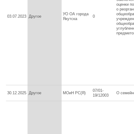
оценки п
о реорга
УО ОА города
общеобра
03.07.2023
Другое
0
Якутска
учрежден
общеобра
углублен
предметов
07/01-
30.12.2025
Другое
МОиН РС(Я)
О семейн
19/12003