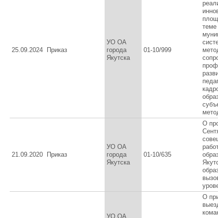
реал
инно
площ
теме
муни
УО ОА
сист
25.09.2024
Приказ
города
01-10/999
мето
Якутска
сопр
проф
разв
педа
кадр
обра
субъ
мето
О пр
Сент
сове
УО ОА
рабо
21.09.2020
Приказ
города
01-10/635
обра
Якутска
Якут
обра
вызо
уров
О пр
выез
кома
УО ОА