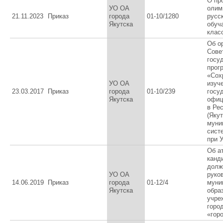
О пр
УО ОА
олим
21.11.2023
Приказ
города
01-10/1280
русс
Якутска
обуч
клас
Об о
Сове
госу
прог
«Сох
УО ОА
изуч
23.03.2017
Приказ
города
01-10/239
госу
Якутска
офиц
в Ре
(Якут
муни
сист
при 
Об а
канд
долж
УО ОА
руко
14.06.2019
Приказ
города
01-12/4
муни
Якутска
обра
учре
горо
«гор