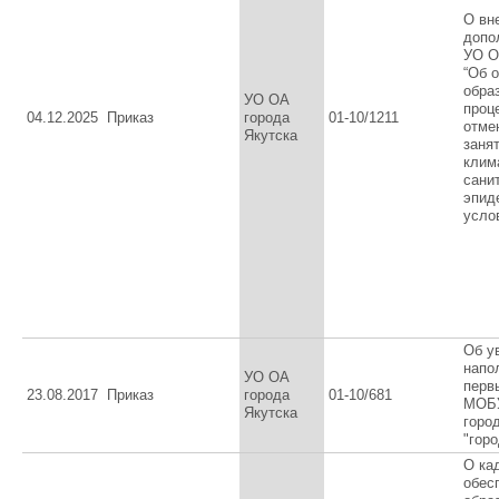
О вн
допо
УО О
“Об 
обра
УО ОА
проц
04.12.2025
Приказ
города
01-10/1211
отме
Якутска
заня
клим
сани
эпид
усло
Об у
напо
УО ОА
перв
23.08.2017
Приказ
города
01-10/681
МОБ
Якутска
горо
"горо
О ка
обес