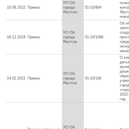
УО ОА
план
15.08.2022
Приказ
города
01-10/904
конт
Якутска
Якутс
ново
Об и
заоч
УО ОА
созд
18.12.2018
Приказ
города
01-10/1096
прос
Якутска
сред
экск
нача
О ко
деть
муни
дошк
УО ОА
обра
14.02.2022
Приказ
города
01-10/106
учре
Якутска
горо
«гор
2022
год
УО ОА