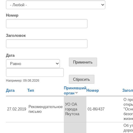
Номер
Заголовок
Дата
Дата
Дата
Например: 09.08.2026
Принявший
Дата
Тип
Номер
Заго
орган
О пр
УО ОА
откр
Рекомендательное
27.02.2019
города
01-86/437
"Осн
письмо
Якутска
безо
жизн
Об у
доро