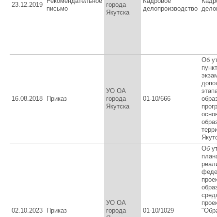
Рекомендательное
Кадровое
Кадр
23.12.2019
города
письмо
делопроизводство
дело
Якутска
Об у
пунк
экза
допо
УО ОА
этап
16.08.2018
Приказ
города
01-10/666
обра
Якутска
прог
осно
обра
терр
Якут
Об у
план
реал
феде
прое
обра
сред
УО ОА
прое
02.10.2023
Приказ
города
01-10/1029
"Обр