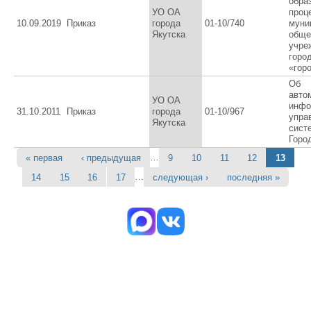
обра
УО ОА
проц
10.09.2019
Приказ
города
01-10/740
муни
Якутска
обще
учре
горо
«гор
Об
авто
УО ОА
инфо
31.10.2011
Приказ
города
01-10/967
упра
Якутска
сист
Горо
…
« первая
‹ предыдущая
9
10
11
12
13
Страницы
…
14
15
16
17
следующая ›
последняя »