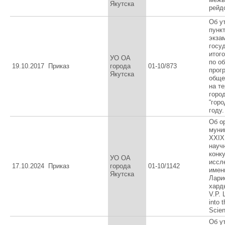
Якутска
рейд
Об у
пунк
экза
госу
итог
УО ОА
по о
19.10.2017
Приказ
города
01-10/873
прог
Якутска
обще
на т
горо
“горо
году.
Об о
муни
XXIX
науч
конк
УО ОА
иссл
17.10.2024
Приказ
города
01-10/1142
имен
Якутска
Лари
харды
V.P. 
into 
Scien
Об у