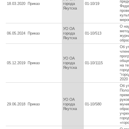
пред
18.03.2020
Приказ
города
01-10/19
Феде
Якутска
пров
куль
меро
О на
УО ОА
мето
06.05.2024
Приказ
города
01-10/513
журн
Якутска
обра
Об у
член
прог
УО ОА
обще
05.12.2019
Приказ
города
01-10/1115
на т
Якутска
горо
“горо
2020
Об у
Поло
прем
УО ОА
руко
29.06.2018
Приказ
города
01-10/580
муни
Якутска
обра
учре
горо
«гор