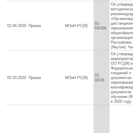
Об утвержд
методическ
рекомендац
«Организац
01-
дистанцион
02.04.2020
Приказ
МОиН РС(Я)
03/166
образования
общеобразо
организация
Республики
(Якутия). Ча
Об утвержд
мероприятий
ОО РС()Я) в
Федерально
сведений о
01-
02.03.2020
Приказ
МОиН РС(Я)
документах
03/16
образовании
квалификац
документах
обучении (
в 2020 году