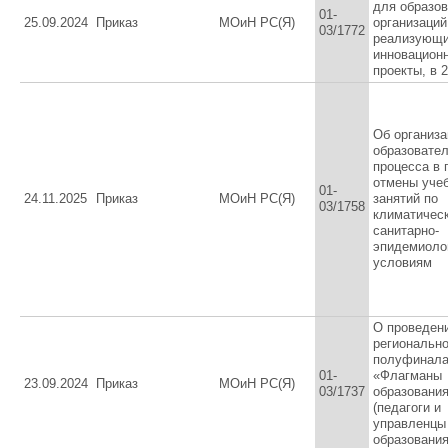
для образо
01-
25.09.2024
Приказ
МОиН РС(Я)
организаций
03/1772
реализующ
инновацион
проекты, в 
Об организа
образовател
процесса в 
отмены уче
01-
24.11.2025
Приказ
МОиН РС(Я)
занятий по
03/1758
климатичес
санитарно-
эпидемиоло
условиям
О проведен
регионально
полуфинала
01-
«Флагманы
23.09.2024
Приказ
МОиН РС(Я)
03/1737
образовани
(педагоги и
управленцы
образования