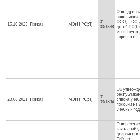
О внедрени
использова
01-
ООО, ПОО 
15.10.2025
Приказ
МОиН РС(Я)
03/1548
детей РС(Я)
многофункц
сервиса о
Об утвержд
республикан
01-
23.08.2021
Приказ
МОиН РС(Я)
списка уче
03/1394
пособий на 
учебный год
О перереги
заявлений у
досрочного
ГИА по