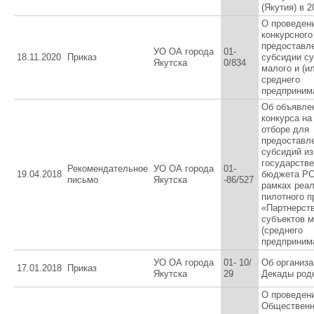
(Якутия) в 2
О проведен
конкурсного
предоставл
УО ОА города
01-
18.11.2020
Приказ
субсидии с
Якутска
0/834
малого и (и
среднего
предприним
Об объявле
конкурса на
отборе для
предоставл
субсидий из
государстве
Рекомендательное
УО ОА города
01-
19.04.2018
бюджета РС
письмо
Якутска
-86/527
рамках реа
пилотного п
«Партнерст
субъектов м
(среднего
предприним
УО ОА города
01- 10/
Об организа
17.01.2018
Приказ
Якутска
29
Декады род
О проведен
Обществен