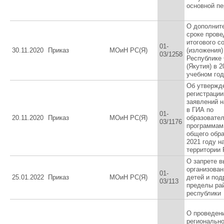
основной пе
О дополнит
сроке прове
итогового с
01-
30.11.2020
Приказ
МОиН РС(Я)
(изложения)
03/1258
Республике
(Якутия) в 2
учебном го
Об утвержд
регистрации
заявлений н
в ГИА по
01-
20.11.2020
Приказ
МОиН РС(Я)
образовате
03/1176
программам
общего обра
2021 году н
территории 
О запрете в
организован
01-
25.01.2022
Приказ
МОиН РС(Я)
детей и под
03/113
пределы ра
республики
О проведен
регионально