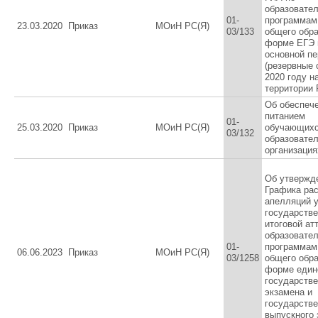
образовате
01-
программам
23.03.2020
Приказ
МОиН РС(Я)
03/133
общего обра
форме ЕГЭ 
основной п
(резервные 
2020 году н
территории 
Об обеспеч
питанием
01-
25.03.2020
Приказ
МОиН РС(Я)
обучающихс
03/132
образовате
организация
Об утвержд
Графика ра
апелляций 
государств
итоговой ат
образовате
01-
программам
06.06.2023
Приказ
МОиН РС(Я)
03/1258
общего обра
форме един
государстве
экзамена и
государстве
выпускного 