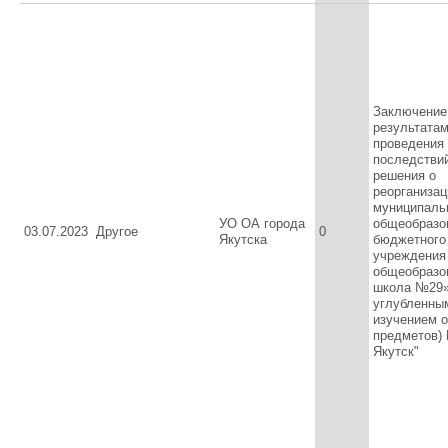
Заключение
результата
проведения
последстви
решения о
реорганизац
муниципаль
УО ОА города
общеобразо
03.07.2023
Другое
0
Якутска
бюджетного
учреждения
общеобразо
школа №29»
углубленны
изучением 
предметов) 
Якутск"