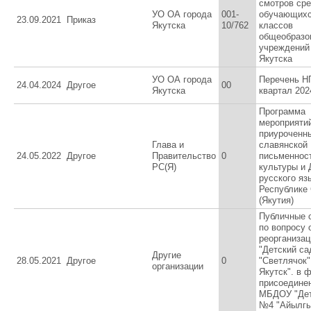
смотров ср
УО ОА города
001-
обучающихс
23.09.2021
Приказ
Якутска
10/762
классов
общеобразо
учреждений
Якутска
УО ОА города
Перечень Н
24.04.2024
Другое
00
Якутска
квартал 202
Программа
мероприяти
приуроченн
Глава и
славянской
24.05.2022
Другое
Правительство
0
письменнос
РС(Я)
культуры и
русского яз
Республике
(Якутия)
Публичные 
по вопросу 
реорганиза
"Детский с
Другие
28.05.2021
Другое
0
"Светлячок"
организации
Якутск". в 
присоединен
МБДОУ "Дет
№4 "Айылгы