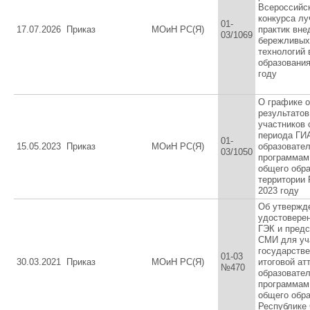
Всероссийс
конкурса л
01-
17.07.2026
Приказ
МОиН РС(Я)
практик вне
03/1069
бережливых
технологий 
образования
году
О графике 
результатов
участников 
периода ГИ
01-
15.05.2023
Приказ
МОиН РС(Я)
образовате
03/1050
программам
общего обра
территории 
2023 году
Об утвержд
удостовере
ГЭК и пред
СМИ для уч
государств
01-03
30.03.2021
Приказ
МОиН РС(Я)
итоговой ат
№470
образовате
программам
общего обра
Республике