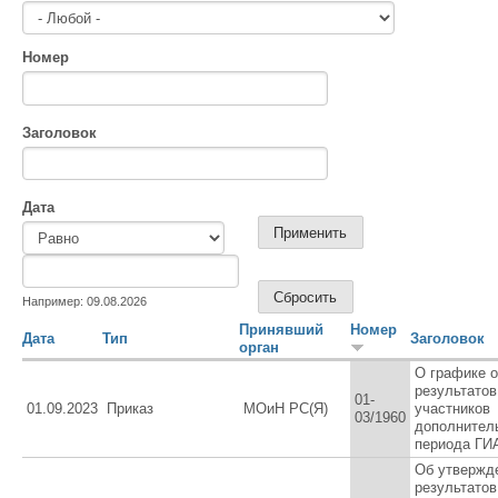
Номер
Заголовок
Дата
Дата
Дата
Например: 09.08.2026
Принявший
Номер
Дата
Тип
Заголовок
орган
О графике 
результатов
01-
01.09.2023
Приказ
МОиН РС(Я)
участников
03/1960
дополнител
периода ГИ
Об утвержд
результатов