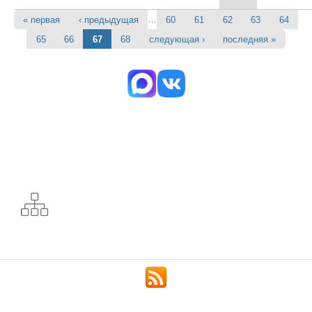
…
« первая
‹ предыдущая
60
61
62
63
64
Страницы
65
66
67
68
следующая ›
последняя »