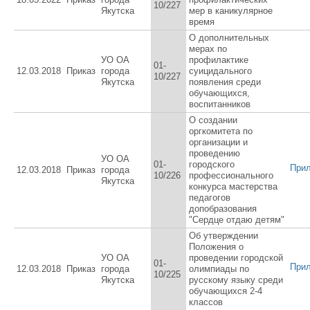
10/227
Якутска
мер в каникулярное
время
О дополнительных
мерах по
УО ОА
профилактике
01-
12.03.2018
Приказ
города
суицидального
10/227
Якутска
появления среди
обучающихся,
воспитанников
О создании
оргкомитета по
организации и
проведению
УО ОА
01-
городского
При
12.03.2018
Приказ
города
10/226
профессионального
Якутска
конкурса мастерства
педагогов
допобразования
"Сердце отдаю детям"
Об утверждении
Положения о
УО ОА
проведении городской
01-
При
12.03.2018
Приказ
города
олимпиады по
10/225
Якутска
русскому языку среди
обучающихся 2-4
классов