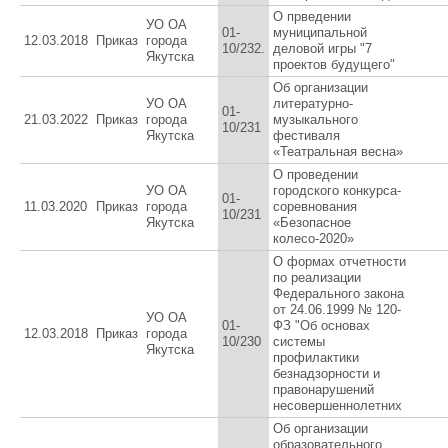
О прведении
УО ОА
01-
муниципальной
12.03.2018
Приказ
города
10/232.
деловой игры "7
Якутска
проектов будущего"
Об организации
УО ОА
литературно-
01-
21.03.2022
Приказ
города
музыкального
10/231
Якутска
фестиваля
«Театральная весна»
О проведении
УО ОА
городского конкурса-
01-
11.03.2020
Приказ
города
соревнования
10/231
Якутска
«Безопасное
колесо-2020»
О формах отчетности
по реализации
Федерального закона
от 24.06.1999 № 120-
УО ОА
01-
ФЗ "Об основах
12.03.2018
Приказ
города
10/230
системы
Якутска
профилактики
безнадзорности и
правонарушений
несовершеннолетних
Об организации
образовательного