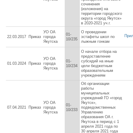
сочинения
(изложения) на
территории городского
округа «город Якутск»
в 2020-2021 уч.г.
УО ОА
О проведении
01-
При
22.03.2017
Приказ
города
эстафеты школ по
10/235
Якутска
лыжным гонкам
О начале отбора на
предоставление
УО ОА
01-
субсидий на иные
01.03.2024
Приказ
города
10/234
цели бюджетным
Якутска
образовательным
учреждениям
Об организации
работы
муниципальных
учреждений ГО «город
УО ОА
Якутск»,
01-
07.04.2021
Приказ
города
подведомственных
10/233
Якутска
Управлению
образования ОА г.
Якутска в период с 1
апреля 2021 года по
30 апреля 2021 года