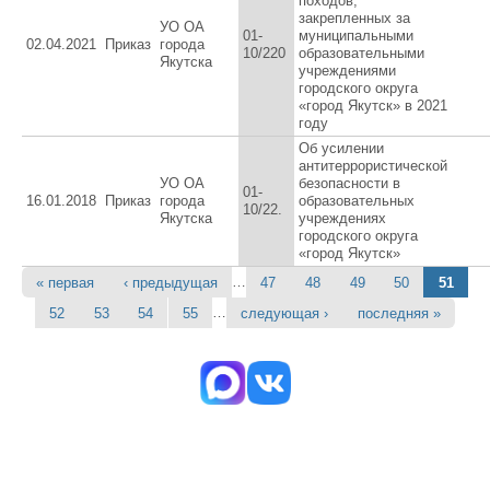
походов,
закрепленных за
УО ОА
01-
муниципальными
02.04.2021
Приказ
города
10/220
образовательными
Якутска
учреждениями
городского округа
«город Якутск» в 2021
году
Об усилении
антитеррористической
УО ОА
безопасности в
01-
16.01.2018
Приказ
города
образовательных
10/22.
Якутска
учреждениях
городского округа
«город Якутск»
…
« первая
‹ предыдущая
47
48
49
50
51
Страницы
…
52
53
54
55
следующая ›
последняя »