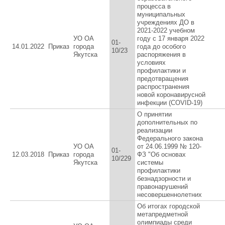
процесса в
муниципальных
учреждениях ДО в
2021-2022 учебном
УО ОА
году с 17 января 2022
01-
14.01.2022
Приказ
города
года до особого
10/23
Якутска
распоряжения в
условиях
профилактики и
предотвращения
распространения
новой коронавирусной
инфекции (CОVID-19)
О принятии
дополнительных по
реализации
Федерального закона
УО ОА
от 24.06.1999 № 120-
01-
12.03.2018
Приказ
города
ФЗ "Об основах
10/229
Якутска
системы
профилактики
безнадзорности и
правонарушений
несовершеннолетних
Об итогах городской
метапредметной
олимпиады среди