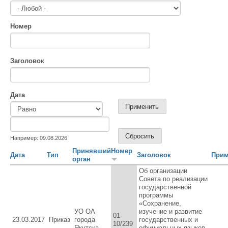
Номер
Заголовок
Дата
Дата
Дата
Например: 09.08.2026
Принявший
Номер
Дата
Тип
Заголовок
Прим
орган
Об организации
Совета по реализации
государственной
программы
«Сохранение,
УО ОА
изучение и развитие
01-
23.03.2017
Приказ
города
государственных и
10/239
Якутска
официальных языков