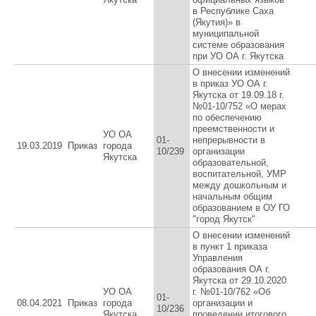
в Республике Саха
(Якутия)» в
муниципальной
системе образования
при УО ОА г. Якутска
О внесении изменений
в приказ УО ОА г.
Якутска от 19.09.18 г.
№01-10/752 «О мерах
по обеспечению
преемственности и
УО ОА
01-
непрерывности в
19.03.2019
Приказ
города
10/239
организации
Якутска
образовательной,
воспитательной, УМР
между дошкольным и
начальным общим
образованием в ОУ ГО
"город Якутск"
О внесении изменений
в пункт 1 приказа
Управления
образования ОА г.
Якутска от 29.10.2020
УО ОА
г. №01-10/762 «Об
01-
08.04.2021
Приказ
города
организации и
10/236
Якутска
проведении итогового