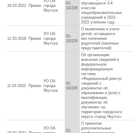
УО ОА
01-
обучающихся 3-4
18.03.2022
Приказ
города
10/228
классов
Якутска
общеобразовательных
учреждений в 2021-
2022 учебном году
О выявлении и учете
УО ОА
детей, оставшихся
01-
12.03.2018
Приказ
города
без попечения
10/228
Якутска
родителей (законных
представителей)
Об организации
внесения сведений в
федеральную
информационную
систему
«Федеральный реестр
УО ОА
01-
сведений о
11.03.2020
Приказ
города
10/228
документах об
Якутска
образовании и (или) о
квалификации,
документах об
обучении» на
территории городского
округа «город Якутск»
О принятии
УО ОА
дополнительных
01-
18.03.2022
Приказ
города
профилактических