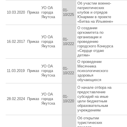
Об участии военно-
УО ОА
патриотических
01-
10.03.2020
Приказ
города
клубов и отрядов
10/225
Якутска
Юнармии в проекте
«Битва на Ильмене»
О создании
оргкомитета по
УО ОА
организации и
01-
16.02.2017
Приказ
города
проведению
10/222
Якутска
городского Конкурса
«Сердце отдаю
детям»
О проведении
УО ОА
Месячника
01-
11.03.2019
Приказ
города
психологического
10/222
Якутска
здоровья
обучающихся
О начале отбора на
предоставление
УО ОА
01-
субсидий на иные
28.02.2024
Приказ
города
10/220
цели бюджетным
Якутска
образовательным
учреждениям
Об открытии
туристических