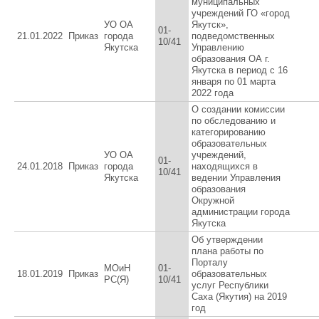
муниципальных
учреждений ГО «город
УО ОА
Якутск»,
01-
21.01.2022
Приказ
города
подведомственных
10/41
Якутска
Управлению
образования ОА г.
Якутска в период с 16
января по 01 марта
2022 года
О создании комиссии
по обследованию и
категорированию
образовательных
УО ОА
учреждений,
01-
24.01.2018
Приказ
города
находящихся в
10/41
Якутска
ведении Управления
образования
Окружной
администрации города
Якутска
Об утверждении
плана работы по
Порталу
МОиН
01-
18.01.2019
Приказ
образовательных
РС(Я)
10/41
услуг Республики
Саха (Якутия) на 2019
год