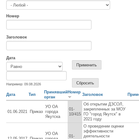
Номер
Заголовок
Дата
Дата
Дата
Например: 09.08.2026
Принявший
Номер
Дата
Тип
Заголовок
Прим
орган
Об открытии ДЗСОЛ,
УО ОА
01-
закрепленных за МОУ
01.06.2021
Приказ
города
10/415
ГО "город Якутск" в
Якутска
2021 году
О проведении оценки
эффективности
УО ОА
01-
деятельности
12.05.2017
Приказ
города