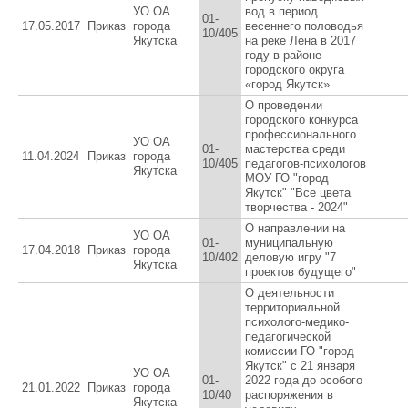
УО ОА
вод в период
01-
17.05.2017
Приказ
города
весеннего половодья
10/405
Якутска
на реке Лена в 2017
году в районе
городского округа
«город Якутск»
О проведении
городского конкурса
профессионального
УО ОА
01-
мастерства среди
11.04.2024
Приказ
города
10/405
педагогов-психологов
Якутска
МОУ ГО "город
Якутск" "Все цвета
творчества - 2024"
О направлении на
УО ОА
01-
муниципальную
17.04.2018
Приказ
города
10/402
деловую игру "7
Якутска
проектов будущего"
О деятельности
территориальной
психолого-медико-
педагогической
комиссии ГО "город
Якутск" с 21 января
УО ОА
01-
2022 года до особого
21.01.2022
Приказ
города
10/40
распоряжения в
Якутска