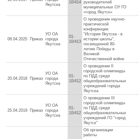
10/414
руководителей
Якутска
муниципальных ОУ ГО
«город Якутск»
О проведении научно-
практической
конференции
УО ОА
"История Якутска - в
01-
08.04.2025
Приказ
города
истории школы",
10/413
Якутска
посвященной 80-
летию Победы в
Великой
Отечественной войне
О проведении II
городской олимпиады
УО ОА
01-
по ПДД среди
20.04.2018
Приказ
города
10/412
общеобразовательных
Якутска
учреждений города
Якутска
О проведении III
городской олимпиады
УО ОА
01-
по ПДД среди
25.04.2019
Приказ
города
10/412
общеобразовательных
Якутска
учреждений ГО "город
Якутск"
Об организации
работы