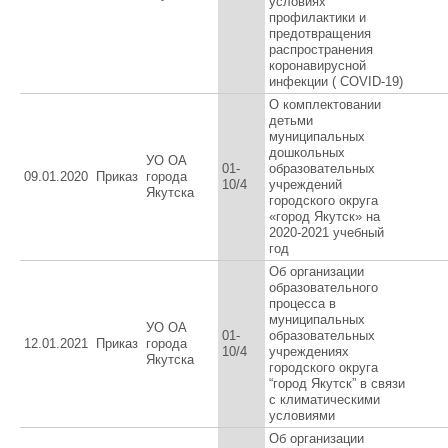
условиях
профилактики и
предотвращения
распространения
коронавирусной
инфекции ( COVID-19)
О комплектовании
детьми
муниципальных
дошкольных
УО ОА
01-
образовательных
09.01.2020
Приказ
города
10/4
учреждений
Якутска
городского округа
«город Якутск» на
2020-2021 учебный
год
Об организации
образовательного
процесса в
муниципальных
УО ОА
01-
образовательных
12.01.2021
Приказ
города
10/4
учреждениях
Якутска
городского округа
“город Якутск” в связи
с климатическими
условиями
Об организации