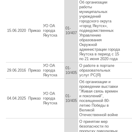
Об организации
работы
муниципальных
учреждений
городского округа
УО ОА
«город Якутск»,
01-
15.06.2020
Приказ
города
подведомственных
10/407
Якутска
Управлению
образования
Окружной
администрации города
Якутска в период с 15
по 21 июня 2020 года
УО ОА
О работе в портале
01-
29.06.2016
Приказ
города
образовательных
10/405
Якутска
услуг РС(Я)
Об организации и
проведении выставки
"Живая связь времен
УО ОА
01-
и поколений",
04.04.2025
Приказ
города
10/405
посвященной 80-
Якутска
летию Победы в
Великой
Отечественной войне
О принятии мер
безопасности по
пропуску паводковых