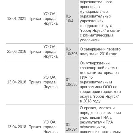
образовательного
процесса в
муниципальных
УО ОА
01-
образовательных
12.01.2021
Приказ
города
10/4
учреждениях
Якутска
городского округа
“город Якутск” в связи
с климатическими
условиями
УО ОА
01-
О завершении первого
23.06.2016
Приказ
города
10/396
полугодия 2016 года
Якутска
Об утверждении
транспортной схемы
доставки материалов
УО ОА
ГИА по
01-
13.04.2018
Приказ
города
образовательным
10/395
Якутска
программам ООО на
территории городского
округа "город Якутск"
в 2018 году
О сроках, местах и
порядке ознакомления
участников ГИА с
УО ОА
результатами ГИА
01-
13.04.2018
Приказ
города
обучающихся,
10/394
Якутска
освоивших программы