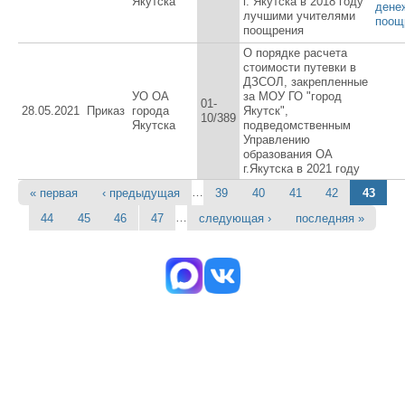
Якутска
г. Якутска в 2018 году
дене
лучшими учителями
поощ
поощрения
О порядке расчета
стоимости путевки в
ДЗСОЛ, закрепленные
УО ОА
за МОУ ГО "город
01-
28.05.2021
Приказ
города
Якутск",
10/389
Якутска
подведомственным
Управлению
образования ОА
г.Якутска в 2021 году
…
« первая
‹ предыдущая
39
40
41
42
43
Страницы
…
44
45
46
47
следующая ›
последняя »