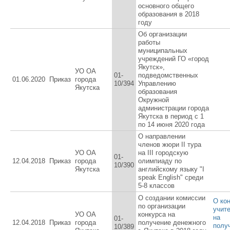
основного общего
образования в 2018
году
Об организации
работы
муниципальных
учреждений ГО «город
Якутск»,
УО ОА
01-
подведомственных
01.06.2020
Приказ
города
10/394
Управлению
Якутска
образования
Окружной
администрации города
Якутска в период с 1
по 14 июня 2020 года
О направлении
членов жюри II тура
УО ОА
на III городскую
01-
12.04.2018
Приказ
города
олимпиаду по
10/390
Якутска
английскому языку "I
speak English" среди
5-8 классов
О создании комиссии
О ко
по организации
учит
УО ОА
конкурса на
на
01-
12.04.2018
Приказ
города
получение денежного
полу
10/389