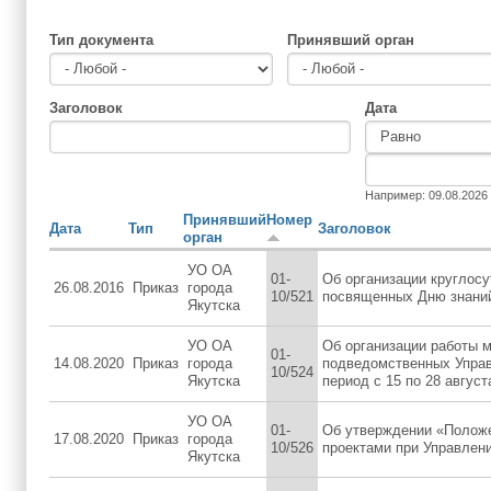
Тип документа
Принявший орган
Заголовок
Дата
Дата
Дата
Например: 09.08.2026
Принявший
Номер
Дата
Тип
Заголовок
орган
УО ОА
01-
Об организации круглос
26.08.2016
Приказ
города
10/521
посвященных Дню знаний
Якутска
УО ОА
Об организации работы м
01-
14.08.2020
Приказ
города
подведомственных Управ
10/524
Якутска
период с 15 по 28 август
УО ОА
01-
Об утверждении «Положе
17.08.2020
Приказ
города
10/526
проектами при Управлен
Якутска