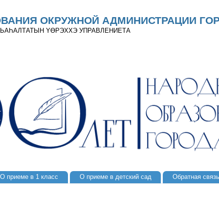
ОВАНИЯ ОКРУЖНОЙ АДМИНИСТРАЦИИ ГОР
 ДЬАҺАЛТАТЫН YӨРЭХХЭ УПРАВЛЕНИЕТА
О приеме в 1 класс
О приеме в детский сад
Обратная связ