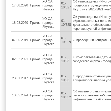
УО ОА
Об утверждении «Инстру
01-
17.08.2020
Приказ
города
процесса в муниципальн
10/527
Якутска
Якутск» в 2020-2021 уче
Об утверждении «Инстру
УО ОА
01-
образовательных органи
18.08.2020
Приказ
города
10/528
дошкольного образования
Якутска
коронавирусной инфекци
УО ОА
01-
07.06.2019
Приказ
города
О проведении контрольн
10/529
Якутска
УО ОА
01-
О комплектовании деть
02.02.2021
Приказ
города
10/53
городского округа «горо
Якутска
УО ОА
01-
О продлении отмены учеб
23.01.2017
Приказ
города
10/53
эпидемиологическим ус
Якутска
УО ОА
Об отмене ограничитель
01-
13.05.2024
Приказ
города
распространения заболе
10/532
Якутска
инфекционных заболева