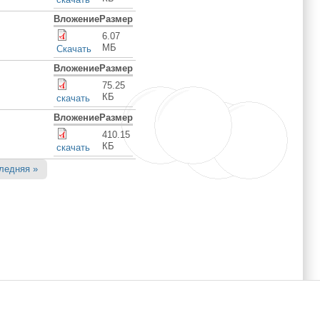
Вложение
Размер
6.07
МБ
Скачать
Вложение
Размер
75.25
КБ
скачать
Вложение
Размер
410.15
КБ
скачать
ледняя »