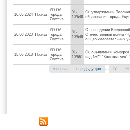
УО ОА
01-
Об утверждении Положен
16.05.2024
Приказ
города
10/548
образования города Якут
Якутска
УО ОА
О проведении Всероссий
01-
26.08.2020
Приказ
города
Отечественной войны - 
10/549
Якутска
общеобразовательных у
УО ОА
01-
Об объявлении конкурса
15.06.2018
Приказ
города
10/551
сад №71 "Колокольчик" Г
Якутска
…
« первая
‹ предыдущая
27
28
Страницы