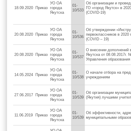
УО ОА
Об организации и прове
01-
18.09.2020
Приказ
города
ГО «город Якутск» в 202
10/533
Якутска
(COVID-19)
УО ОА
Об утверждении «Инстру
01-
20.08.2020
Приказ
города
первоклассников в 2020 
10/536
Якутска
(COVID – 19)
УО ОА
О внесении дополнений 
01-
20.08.2020
Приказ
города
Якутска от 08.08.2017г.
10/537
Якутска
Управления образования
УО ОА
01-
О начале отбора на пре
14.05.2024
Приказ
города
10/538
учреждениям
Якутска
УО ОА
01-
Об организации муницип
27.06.2017
Приказ
города
10/539
(Якутия) лучшими учител
Якутска
УО ОА
01-
Об эффективности, адре
11.06.2019
Приказ
города
10/539
муниципальными образов
Якутска
УО ОА