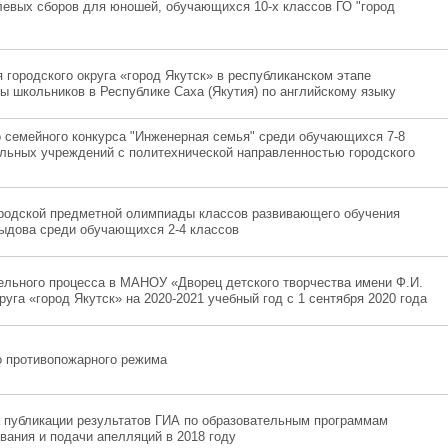
левых сборов для юношей, обучающихся 10-х классов ГО "город
городского округа «город Якутск» в республиканском этапе
ы школьников в Республике Саха (Якутия) по английскому языку
о семейного конкурса "Инженерная семья" среди обучающихся 7-8
льных учреждений с политехнической направленностью городского
ородской предметной олимпиады классов развивающего обучения
выдова среди обучающихся 2-4 классов
ельного процесса в МАНОУ «Дворец детского творчества имени Ф.И.
руга «город Якутск» на 2020-2021 учебный год с 1 сентября 2020 года
о противопожарного режима
 публикации результатов ГИА по образовательным программам
вания и подачи апелляций в 2018 году