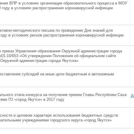
дения ВПР в условиях организации образовательного процесса в МОУ
0 году в условиях распространения коронавирусной инфекции
ктивно-методического письма по проведению Дня знаний для
году в условиях рисков распространения коронавирусной инфекции
в приказ Управления образования Окружной администрации города
 №01-10/653 «Об утверждении Положения об официальном сайте
 Окружной администрации города Якутска»
доставление субсидий на иные цели бюджетным и автономным
ального этапа конкурса на получение премии Главы Республики Саха
Д
ями ГО «город Якутск» в 2017 году
сности и целевом характере использования бюджетных средств
ательными учреждениями городского округа «город Якутск»