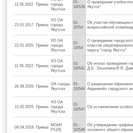
01-
О проведении учебно-по
11.05.2022
Приказ
города
10/539
Якутск"
Якутска
УО ОА
01-
Об участии обучающихся 
23.01.2017
Приказ
города
10/54
всероссийской олимпиад
Якутска
УО ОА
О проведении городског
01-
22.01.2025
Приказ
города
классов общеобразовате
10/54
Якутска
округа "город Якутск"
УО ОА
01-
Об итогах проведения г
11.05.2022
Приказ
города
10/542
Д.Б. Эльконина-В.В. Да
Якутска
ОА города
01-
О разрешении образоват
26.08.2020
Приказ
Якутска
10/544
Авдеевой» городского ок
УО ОА
01-
15.05.2025
Приказ
города
Об установлении особог
10/547
Якутска
МОиН
01-
Об утверждении графика
09.04.2018
Приказ
РС(Я)
10/548
основного общего образо