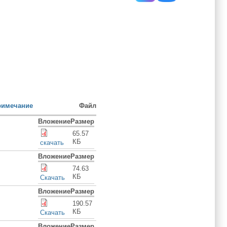
римечание
Файл
Вложение
Размер
65.57
КБ
скачать
Вложение
Размер
74.63
КБ
Скачать
Вложение
Размер
190.57
КБ
Скачать
Вложение
Размер