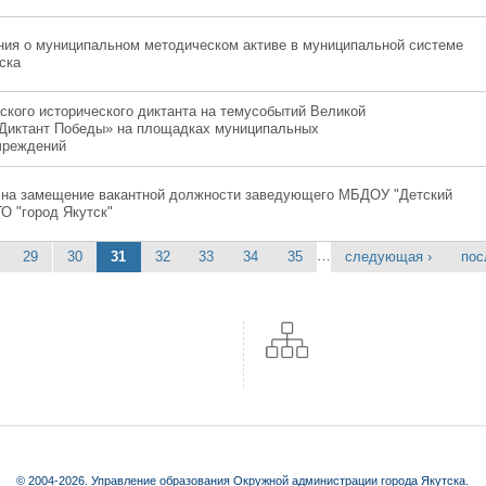
ия о муниципальном методическом активе в муниципальной системе
ска
ского исторического диктанта на темусобытий Великой
«Диктант Победы» на площадках муниципальных
чреждений
 на замещение вакантной должности заведующего МБДОУ "Детский
О "город Якутск"
…
29
30
31
32
33
34
35
следующая ›
пос
© 2004-2026. Управление образования Окружной администрации города Якутска.