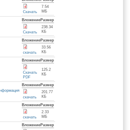
7.54
МБ
Скачать
Вложение
Размер
238.34
КБ
Скачать
Вложение
Размер
33.56
КБ
скачать
Вложение
Размер
125.2
Скачать
КБ
PDF
Вложение
Размер
нформация
201.77
КБ
cкачать
Вложение
Размер
2.33
МБ
cкачать
Вложение
Размер