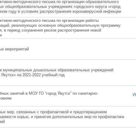
ктивно-методического письма по организации образовательного
ых общеобразовательных учреждениях городского округа «город
бном году в условиях распространения коронавирусной инфекции
ктивно-методического письма по организации работы
заций, реализующих основную общеобразовательную программу
, в период сохранения рисков распространения новой
и
ых мероприятий
ми муниципальных дошкольных образовательных учреждений
д Якутск» на 2021-2022 учебный год
ных занятий в МОУ ГО “город Якутск” по санитарно-
И
ловиям
ных мер, связанных с профилактикой и предотвращением
ваемости корью, и принятия дополнительных мер по профилактике
ний