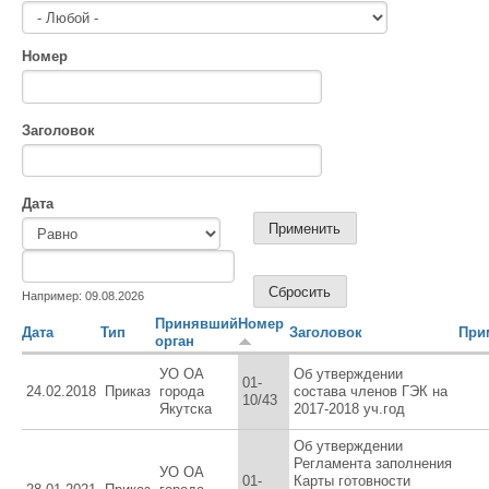
Номер
Заголовок
Дата
Дата
Дата
Например: 09.08.2026
Принявший
Номер
Дата
Тип
Заголовок
При
орган
УО ОА
Об утверждении
01-
24.02.2018
Приказ
города
состава членов ГЭК на
10/43
Якутска
2017-2018 уч.год
Об утверждении
Регламента заполнения
УО ОА
01-
Карты готовности