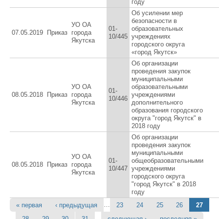
году
Об усилении мер
безопасности в
УО ОА
01-
образовательных
07.05.2019
Приказ
города
10/445
учреждениях
Якутска
городского округа
«город Якутск»
Об организации
проведения закупок
муниципальными
УО ОА
образовательными
01-
08.05.2018
Приказ
города
учреждениями
10/446
Якутска
дополнительного
образования городского
округа "город Якутск" в
2018 году
Об организации
проведения закупок
муниципальными
УО ОА
01-
общеобразовательными
08.05.2018
Приказ
города
10/447
учреждениями
Якутска
городского округа
"город Якутск" в 2018
году
…
« первая
‹ предыдущая
23
24
25
26
27
Страницы
…
28
29
30
31
следующая ›
последняя »