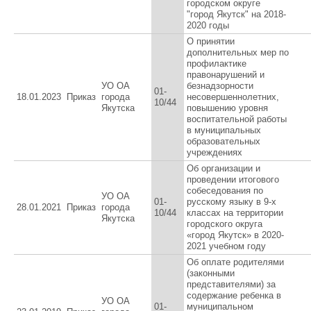
городском округе
"город Якутск" на 2018-
2020 годы
О принятии
дополнительных мер по
профилактике
правонарушений и
УО ОА
безнадзорности
01-
18.01.2023
Приказ
города
несовершеннолетних,
10/44
Якутска
повышению уровня
воспитательной работы
в муниципальных
образовательных
учреждениях
Об организации и
проведении итогового
собеседования по
УО ОА
01-
русскому языку в 9-х
28.01.2021
Приказ
города
10/44
классах на территории
Якутска
городского округа
«город Якутск» в 2020-
2021 учебном году
Об оплате родителями
(законными
представителями) за
содержание ребенка в
УО ОА
01-
муниципальном