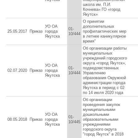
школа им. П.И.
Кочнева» ГО «город
Якутск»
О принятии
УО ОА
дополнительных
01-
25.05.2017
Приказ
города
профилактических мер
10/444
Якутска
в летнее каникулярное
время"
Об организации работы
муниципальных
учреждений городского
округа «город Якутск»,
УО ОА
01-
подведомственных
02.07.2020
Приказ
города
10/444
Управлению
Якутска
образования Окружной
администрации города
Якутска в период с 02
по 14 июля 2020 года
Об организации
проведения закупок
муниципальными
УО ОА
дошкольными
01-
08.05.2018
Приказ
города
образовательными
10/445
Якутска
учреждениями
городского округа
"город Якутск" в 2018