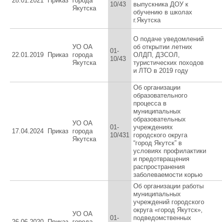
28.01.2021
Приказ
города
10/43
выпускника ДОУ к
Якутска
обучению в школах
г.Якутска
О подаче уведомлений
УО ОА
об открытии летних
01-
22.01.2019
Приказ
города
ОЛДП, ДЗСОЛ,
10/43
Якутска
туристических походов
и ЛТО в 2019 году
Об организации
образовательного
процесса в
муниципальных
образовательных
УО ОА
01-
учреждениях
17.04.2024
Приказ
города
10/431
городского округа
Якутска
“город Якутск” в
условиях профилактики
и предотвращения
распространения
заболеваемости корью
Об организации работы
муниципальных
учреждений городского
округа «город Якутск»,
УО ОА
01-
подведомственных
26.06.2020
Приказ
города