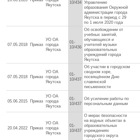
10/434
Управлению
Якутска
образования Окружной
администрации города
Якутска в период с 29
по 1 июля 2020 года
Об освобождении от
учебных занятий,
УО ОА
обучающихся и
01-
07.05.2018
Приказ
города
учителей музыки
10/436
Якутска
образовательных
учреждений города
Якутска
Об участии в городском
УО ОА
сводном хоре,
01-
07.05.2018
Приказ
города
посвящённом Дню
10/437
Якутска
славянской
письменности
УО ОА
01-
Об усилении работы по
05.06.2015
Приказ
города
10/437
персональным данным
Якутска
О мерах безопасности
на водных объектах в
УО ОА
01-
образовательных
20.04.2022
Приказ
города
10/437
учреждениях
Якутска
городского округа