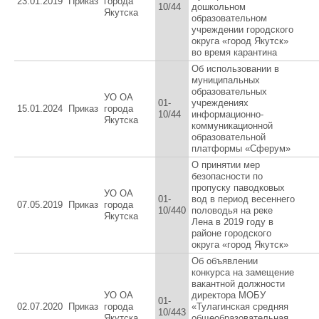
23.01.2019
Приказ
города
10/44
дошкольном
Якутска
образовательном
учреждении городского
округа «город Якутск»
во время карантина
Об использовании в
муниципальных
образовательных
УО ОА
01-
учреждениях
15.01.2024
Приказ
города
10/44
информационно-
Якутска
коммуникационной
образовательной
платформы «Сферум»
О принятии мер
безопасности по
пропуску паводковых
УО ОА
01-
вод в период весеннего
07.05.2019
Приказ
города
10/440
половодья на реке
Якутска
Лена в 2019 году в
районе городского
округа «город Якутск»
Об объявлении
конкурса на замещение
вакантной должности
УО ОА
директора МОБУ
01-
02.07.2020
Приказ
города
«Тулагинская средняя
10/443
Якутска
общеобразовательная