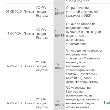
«город Якутск»
УО ОА
О привлечении
01-
07.05.2019
Приказ
города
учителей физической
10/437
Якутска
культуры и ОБЖ
О начале отбора на
предоставление
УО ОА
01-
субсидий на иные цели
17.04.2024
Приказ
города
10/438
бюджетным и
Якутска
автономным
учреждениям
О посещении премьеры
музыкального
спектакля «Маленькая
УО ОА
весна» детского
01-
07.05.2018
Приказ
города
музыкально-
10/438
Якутска
хореографического
театра «Зазеркалье»
МБУ ДО «Дворец
детского творчества»
Об утверждении
Программы
преемственности
УО ОА
между дошкольным и
01-
При
07.05.2018
Приказ
города
начальным общим
10/439
Якутска
образованием в