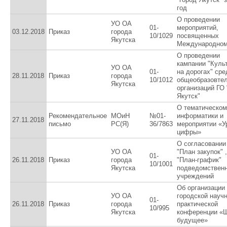
год
О проведении
УО ОА
01-
мероприятий,
03.12.2018
Приказ
города
10/1029
посвященных
Якутска
Международном
О проведении
кампании "Куль
УО ОА
01-
на дорогах" сре
28.11.2018
Приказ
города
10/1012
общеобразовте
Якутска
организаций ГО 
Якутск"
О тематическом
Рекомендательное
МОиН
№01-
информатики и
27.11.2018
письмо
РС(Я)
36/7863
мероприятии «У
цифры»
О согласовании
УО ОА
"План закупок" 
01-
26.11.2018
Приказ
города
"План-график"
10/1001
Якутска
подведомствен
учреждений
Об организации
УО ОА
городской научн
01-
26.11.2018
Приказ
города
практической
10/995
Якутска
конференции «Ш
будущее»