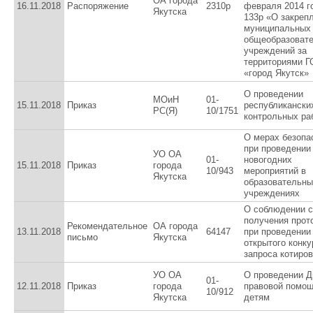
ОА города
16.11.2018
Распоряжение
2310р
февраля 2014 
Якутска
133р «О закреп
муниципальных
общеобразоват
учреждений за
территориями Г
«город Якутск»
O проведении
МОиН
01-
15.11.2018
Приказ
республикански
РС(Я)
10/1751
контрольных ра
О мерах безопа
при проведении
УО ОА
01-
новогодних
15.11.2018
Приказ
города
10/943
мероприятий в
Якутска
образовательны
учреждениях
О соблюдении с
получения прот
Рекомендательное
ОА города
13.11.2018
64147
при проведении
письмо
Якутска
открытого конку
запроса котиров
УО ОА
О проведении Д
01-
12.11.2018
Приказ
города
правовой помо
10/912
Якутска
детям