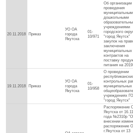
Об организации
проведения
муниципальным
дошкольными
образовательн
учреждениями
УО ОА
01-
городского окру
20.11.2018
Приказ
города
10/971
"город Якутск"
Якутска
закупок на прав
заключения
муниципальных
контрактов на
поставку проду
питания на 2019
О проведении
республикански
УО ОА
контрольных ра
01-
19.11.2018
Приказ
города
муниципальных
10/958
Якутска
общеобразоват
учреждениях Г
"город Якутск"
Распоряжение О
Якутска от 16.11
года №2310р "О
внесении измен
распоряжение 
г.Якутска от 13