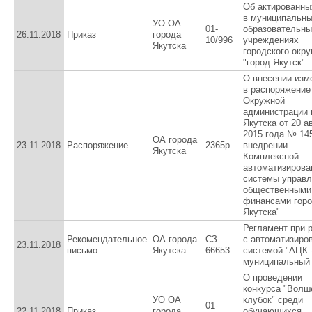
Об актированны
в муниципальн
УО ОА
01-
образовательны
26.11.2018
Приказ
города
10/996
учреждениях
Якутска
городского окру
"город Якутск"
О внесении изм
в распоряжение
Окружной
администрации г
Якутска от 20 а
2015 года № 14
ОА города
23.11.2018
Распоряжение
2365р
внедрении
Якутска
Комплексной
автоматизирова
системы управл
общественными
финансами гор
Якутска"
Регламент при 
Рекомендательное
ОА города
СЗ
с автоматизиро
23.11.2018
письмо
Якутска
66653
системой "АЦК 
муниципальный 
О проведении
конкурса "Волш
УО ОА
клубок" среди
01-
22.11.2018
Приказ
города
обучающихся