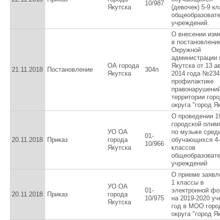
10/987
Якутска
(девочек) 5-9 к
общеобразоват
учреждений.
О внесении изм
в постановлени
Окружной
администрации 
ОА города
Якутска от 13 а
21.11.2018
Постановление
304п
Якутска
2014 года №234
профилактике
правонарушений
территории горо
округа "город Я
О проведении 1
городской олим
УО ОА
по музыке сред
01-
20.11.2018
Приказ
города
обучающихся 4-
10/966
Якутска
классов
общеобразоват
учреждений
О приеме заявл
1 классы в
УО ОА
01-
электронной ф
20.11.2018
Приказ
города
10/975
на 2019-2020 у
Якутска
год в МОО горо
округа "город Я