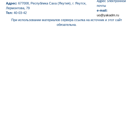
Aдрес электронной
Адрес:
677008, Республика Саха (Якутия), г. Якутск,
почты
Лермонтова, 79
e-mail:
Тел:
40-03-42
uo@yakadm.ru
При использовании материалов сервера ссылка на источник и этот сайт
обязательна.