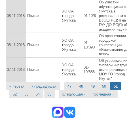
Об участии
обучающихся г
УО ОА
Якутска в
08.11.2018
Приказ
города
01-10/6
региональном э
Якутска
ВсОШ РС(Я) на 
ГАУ ДО РС(Я) 
академия наук 
Об организации
УО ОА
городской
01-
08.11.2018
Приказ
города
конференции
10/890
Якутска
«Языкознание д
всех»
Об утверждени
УО ОА
типовой инструк
01-
07.11.2018
Приказ
города
делопроизводст
10/888
Якутска
МОУ ГО "город
Якутск"
…
« первая
‹ предыдущая
47
48
49
50
51
Страницы
…
52
53
54
55
следующая ›
последняя »