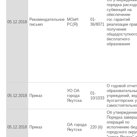
порядка расход
субвенций на
обеспечение
Рекомендательное
МОиН
01-
гос.гарантий
05.12.2018
письмо
РС(Я)
36/8071
реализации пра
получение
общедоступного
бесплатного
образования
О годовой отче
УО ОА
образовательны
01-
05.12.2018
Приказ
города
учреждений, в
10/1033
Якутска
бухгалтерских 
самостоятельно
Об утверждени
Порядка заверш
операций по
ОА города
05.12.2018
Приказ
220 (б)
исполнению бю
Якутска
городского окру
"город Якутск" 