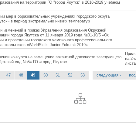
разования на территории ГО "город Якутск" в 2018-2019 учебном
ии мер в образовательных учреждениях городского округа
утск» в период экстремально низких температур
и изменений в приказ Управления образования Окружной
ации города Якутска от 11 января 2019 года №01-10/5 «Об
ии и проведении городского чемпионата профессионального
а школьников «WorldSkills Junior-Yakutsk 2019»
Прил
лении конкурса на замещение вакантной должности заведующего
на 2-х
етский сад No5» ГО «город Якутск»
листа
…
47
48
49
50
51
52
53
следующая ›
пос