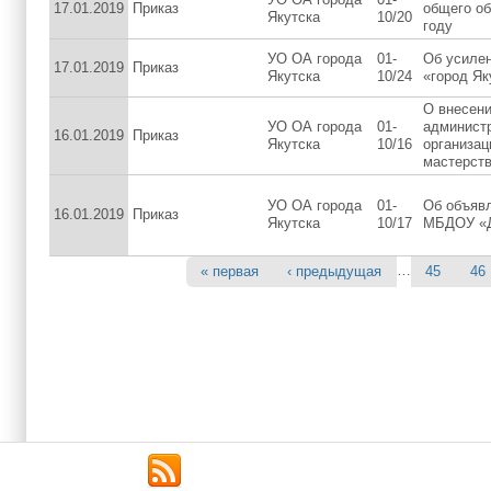
17.01.2019
Приказ
общего об
Якутска
10/20
году
УО ОА города
01-
Об усилен
17.01.2019
Приказ
Якутска
10/24
«город Як
О внесени
УО ОА города
01-
администр
16.01.2019
Приказ
Якутска
10/16
организац
мастерств
УО ОА города
01-
Об объяв
16.01.2019
Приказ
Якутска
10/17
МБДОУ «Д
…
« первая
‹ предыдущая
45
46
Страницы