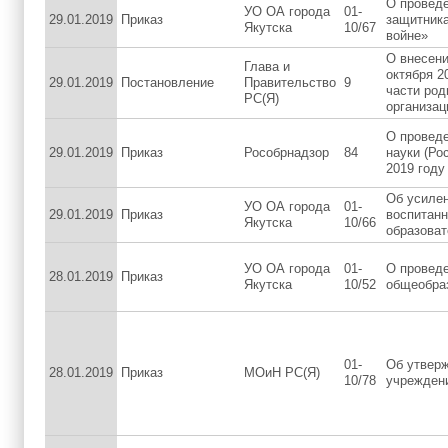
О проведе
УО ОА города
01-
29.01.2019
Приказ
защитника
Якутска
10/67
войне»
О внесени
Глава и
октября 2
29.01.2019
Постановление
Правительство
9
части род
РС(Я)
организа
О проведе
29.01.2019
Приказ
Рособрнадзор
84
науки (Ро
2019 году
Об усилен
УО ОА города
01-
29.01.2019
Приказ
воспитанн
Якутска
10/66
образоват
УО ОА города
01-
О проведе
28.01.2019
Приказ
Якутска
10/52
общеобра
01-
Об утверж
28.01.2019
Приказ
МОиН РС(Я)
10/78
учреждени