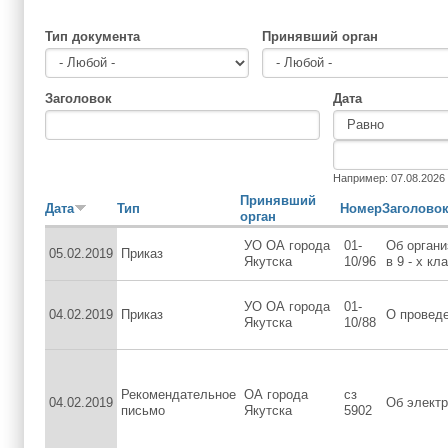
Тип документа
Принявший орган
Заголовок
Дата
Дата
Дата
Например: 07.08.2026
Принявший
Дата
Тип
Номер
Заголово
орган
УО ОА города
01-
Об органи
05.02.2019
Приказ
Якутска
10/96
в 9 - х кл
УО ОА города
01-
04.02.2019
Приказ
О проведе
Якутска
10/88
Рекомендательное
ОА города
сз
04.02.2019
Об электр
письмо
Якутска
5902