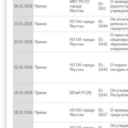
МКУ УО ГО
О проведе
01-
28.01.2019
Приказ
города
родного к
10/2
Якутска
учреждени
Об оплате
УО ОА города
01-
23.01.2019
Приказ
ребенка 
Якутска
10/44
городског
О приоста
УО ОА города
01-
общеобра
22.01.2019
Приказ
Якутска
10/42
образован
эпидемио
УО ОА города
01-
О подаче
22.01.2019
Приказ
Якутска
10/43
походов и
01-
Об утверж
18.01.2019
Приказ
МОиН РС(Я)
10/41
Республик
УО ОА города
01-
О проведе
18.01.2019
Приказ
Якутска
10/27
среди уча
Об утвер
УО ОА города
01-