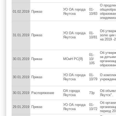
О продле
УО ОА города
01-
общеобра
01.02.2019
Приказ
Якутска
10/83
образован
эпидемио
Об утверж
УО ОА города
01-
31.01.2019
Приказ
золю ции 
Якутска
10/81
на 2019 -
Об утверж
01-
за детьми
30.01.2019
Приказ
МОиН РС(Я)
10/
организа
105
образован
УО ОА города
01-
О компле
30.01.2019
Приказ
Якутска
10/79
учреждени
ОА города
Об объявл
30.01.2019
Распоряжение
73р
Якутска
Якутск".
Об орган
УО ОА города
01-
29.01.2019
Приказ
организац
Якутска
10/72
период 20