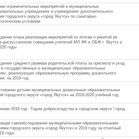
нии ограничительных мероприятий в муниципальных
зовательных учреждениях и учреждениях дополнительного
ия городского округа «город Якутск» по санитарно-
логическим условиям
дении плана реализации мероприятий по итогам п ринятой ре
в дискуссионном совещании учителей МО ФК и ОБЖ г. Якутск а
2020 годы
дении среднего размера родительской платы за присмотр и уход
 в государственных и муниципальных образовательных
циях, реализующих образовательную программу дошкольного
ия, на 2019 год
ктовании детьми муниципальных дошкольных образовательных
й городского округа «город Якутск» на 2019-2020 учебный год
ении 2019 год - Годом добрососедства в городском округе "город
изации самообследования муниципальными образовательными
иями городского округа «город Якутск» в 2019 году за отчетный
18 года