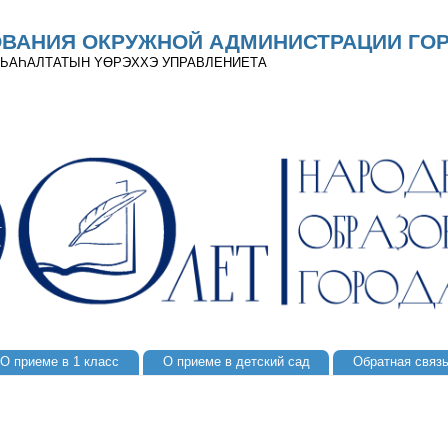
ОВАНИЯ ОКРУЖНОЙ АДМИНИСТРАЦИИ ГОР
 ДЬАҺАЛТАТЫН YӨРЭХХЭ УПРАВЛЕНИЕТА
О приеме в 1 класс
О приеме в детский сад
Обратная связ