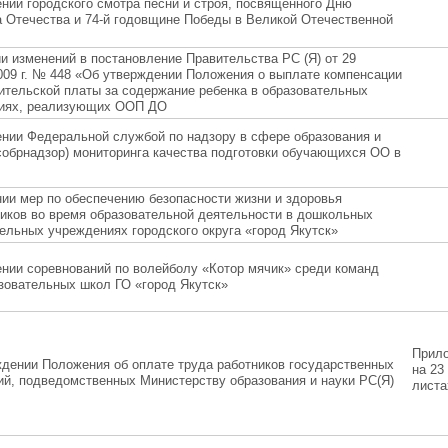
нии городского смотра песни и строя, посвященного Дню
 Отечества и 74-й годовщине Победы в Великой Отечественной
и изменений в постановление Правительства РС (Я) от 29
009 г. № 448 «Об утверждении Положения о выплате компенсации
ительской платы за содержание ребенка в образовательных
циях, реализующих ООП ДО
нии Федеральной службой по надзору в сфере образования и
собрнадзор) мониторинга качества подготовки обучающихся ОО в
ии мер по обеспечению безопасности жизни и здоровья
иков во время образовательной деятельности в дошкольных
ельных учреждениях городского округа «город Якутск»
нии соревнований по волейболу «Котор мячик» среди команд
зовательных школ ГО «город Якутск»
Прил
дении Положения об оплате труда работников государственных
на 23
й, подведомственных Министерству образования и науки РС(Я)
листа