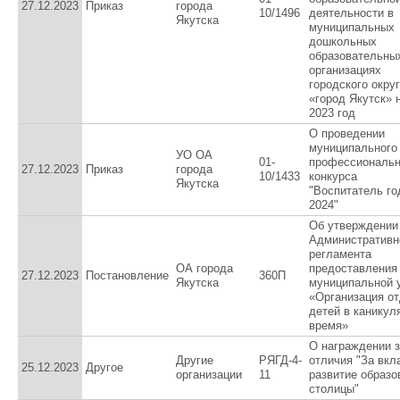
27.12.2023
Приказ
города
10/1496
деятельности в
Якутска
муниципальных
дошкольных
образовательны
организациях
городского окру
«город Якутск» 
2023 год
О проведении
муниципального
УО ОА
01-
профессиональн
27.12.2023
Приказ
города
10/1433
конкурса
Якутска
"Воспитатель го
2024"
Об утверждении
Административн
регламента
ОА города
предоставления
27.12.2023
Постановление
360П
Якутска
муниципальной 
«Организация о
детей в каникул
время»
О награждении 
Другие
РЯГД-4-
отличия "За вкл
25.12.2023
Другое
организации
11
развитие образо
столицы"