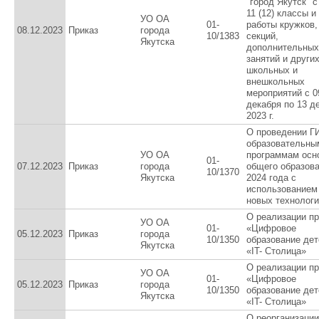
"город Якутск" с
11 (12) классы и
УО ОА
01-
работы кружков,
08.12.2023
Приказ
города
10/1383
секций,
Якутска
дополнительных
занятий и други
школьных и
внешкольных
мероприятий с 0
декабря по 13 д
2023 г.
О проведении Г
образовательны
УО ОА
программам осн
01-
07.12.2023
Приказ
города
общего образова
10/1370
Якутска
2024 года с
использованием
новых технолог
О реализации пр
УО ОА
01-
«Цифровое
05.12.2023
Приказ
города
10/1350
образование дет
Якутска
«IT- Столица»
О реализации пр
УО ОА
01-
«Цифровое
05.12.2023
Приказ
города
10/1350
образование дет
Якутска
«IT- Столица»
О реорганизации