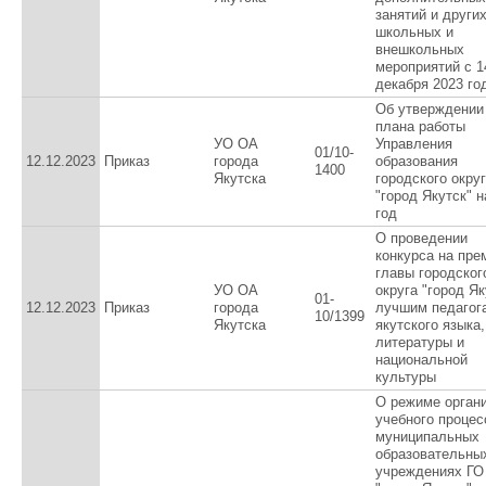
занятий и други
школьных и
внешкольных
мероприятий с 1
декабря 2023 го
Об утверждении
плана работы
УО ОА
Управления
01/10-
12.12.2023
Приказ
города
образования
1400
Якутска
городского окру
"город Якутск" н
год
О проведении
конкурса на пр
главы городског
УО ОА
округа "город Як
01-
12.12.2023
Приказ
города
лучшим педагог
10/1399
Якутска
якутского языка,
литературы и
национальной
культуры
О режиме орган
учебного процес
муниципальных
образовательны
учреждениях ГО