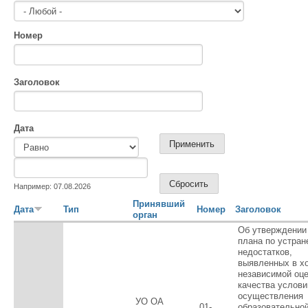
Номер
Заголовок
Дата
Дата
Дата
Например: 07.08.2026
Принявший
Дата
Тип
Номер
Заголовок
орган
Об утверждении
плана по устра
недостатков,
выявленных в х
независимой оце
качества услови
осуществления
УО ОА
01-
образовательно