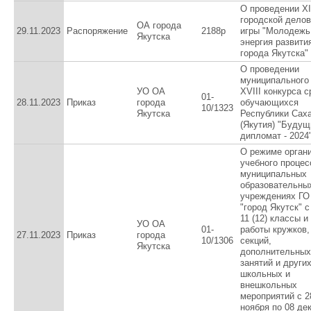
О проведении XI
городской дело
ОА города
29.11.2023
Распоряжение
2188р
игры "Молодежь
Якутска
энергия развити
города Якутска"
О проведении
муниципального
УО ОА
XVIII конкурса 
01-
28.11.2023
Приказ
города
обучающихся
10/1323
Якутска
Республики Сах
(Якутия) "Будущ
дипломат - 2024
О режиме орган
учебного процес
муниципальных
образовательны
учреждениях ГО
"город Якутск" с
11 (12) классы и
УО ОА
01-
работы кружков,
27.11.2023
Приказ
города
10/1306
секций,
Якутска
дополнительных
занятий и други
школьных и
внешкольных
мероприятий с 2
ноября по 08 де