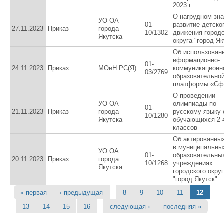
2023 г.
О нагрудном зна
УО ОА
01-
развитие детско
27.11.2023
Приказ
города
10/1302
движения городс
Якутска
округа "город Як
Об использован
иформационно-
01-
24.11.2023
Приказ
МОиН РС(Я)
коммуникационн
03/2769
образовательно
платформы «Сф
О проведении
УО ОА
олимпиады по
01-
21.11.2023
Приказ
города
русскому языку 
10/1280
Якутска
обучающихся 2-
классов
Об актированны
в муниципальны
УО ОА
01-
образовательны
20.11.2023
Приказ
города
10/1268
учреждениях
Якутска
городского окру
"город Якутск"
…
« первая
‹ предыдущая
8
9
10
11
12
Страницы
…
13
14
15
16
следующая ›
последняя »