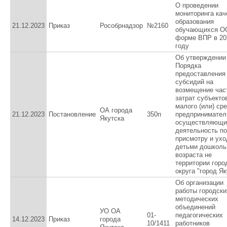
О проведении
мониторинга кач
образования
21.12.2023
Приказ
Рособрнадзор
№2160
обучающихся О
форме ВПР в 20
году
Об утверждении
Порядка
предоставления
субсидий на
возмещение час
затрат субъекто
малого (или) ср
ОА города
21.12.2023
Постановление
350п
предпринимател
Якутска
осуществляющи
деятельность по
присмотру и ухо
детьми дошколь
возраста не
территории горо
округа "город Як
Об организации
работы городски
методических
объединений
УО ОА
01-
педагогических
14.12.2023
Приказ
города
10/1411
работников