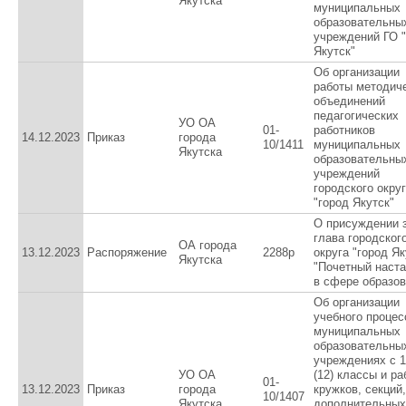
Якутска
муниципальных
образовательны
учреждений ГО "
Якутск"
Об организации
работы методич
объединений
педагогических
УО ОА
01-
работников
14.12.2023
Приказ
города
10/1411
муниципальных
Якутска
образовательны
учреждений
городского окру
"город Якутск"
О присуждении 
глава городског
ОА города
13.12.2023
Распоряжение
2288р
округа "город Як
Якутска
"Почетный наста
в сфере образов
Об организации
учебного процес
муниципальных
образовательны
учреждениях с 1
УО ОА
(12) классы и р
01-
13.12.2023
Приказ
города
кружков, секций,
10/1407
Якутска
дополнительных