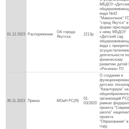
МБДОУ «Детски
общеразвивающ
вида №42
"Мамонтенок" Г
"город Якутск" в
форме присоеди
ОА города
к нему МБДОУ
01.12.2023
Распоряжение
2213р
Якутска
«Детский сад
общеразвивающ
вида с приорит
осуществление
деятельности по
физическому
развитию детей
«Росинка» ГО
О создании и
функционирован
детских технопа
"Кванториум" на
общеобразовате
01-
организаций РС(
30.11.2023
Приказ
МОиН РС(Я)
03/2820
рамках федерал
проекта "Совре
школа" национа
проекта
"Образование" в
году.