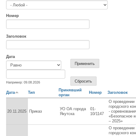
Номер
Заголовок
Дата
Дата
Дата
Например: 09.08.2026
Принявший
Дата
Тип
Номер
Заголовок
орган
О проведении
городского ко
УО ОА города
01-
20.11.2025
Приказ
- соревновани
Якутска
10/1147
«Безопасное к
– 2025»
О проведении
городского ко