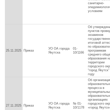
санитарно-
эпидемиологи
условиям
Об утвержден
пунктов прове
экзаменов
государственн
итоговой атте
по образоват
УО ОА города
01-
25.11.2025
Приказ
программам
Якутска
10/1166
среднего обще
образования н
территории
городского окр
“город Якутск”
году
Об организаци
образовательн
процесса в
муниципальны
образователь
организациях
УО ОА города
№ 01-
городского окр
27.11.2025
Приказ
Якутска
10/1178
«город Якутск