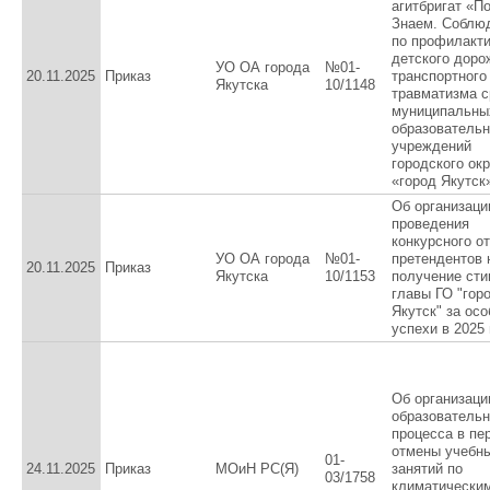
агитбригат «П
Знаем. Соблю
по профилакт
детского доро
УО ОА города
№01-
20.11.2025
Приказ
транспортного
Якутска
10/1148
травматизма 
муниципальны
образователь
учреждений
городского окр
«город Якутск
Об организаци
проведения
конкурсного о
УО ОА города
№01-
претендентов 
20.11.2025
Приказ
Якутска
10/1153
получение сти
главы ГО "гор
Якутск" за ос
успехи в 2025
Об организаци
образовательн
процесса в пе
отмены учебн
01-
24.11.2025
Приказ
МОиН РС(Я)
занятий по
03/1758
климатически