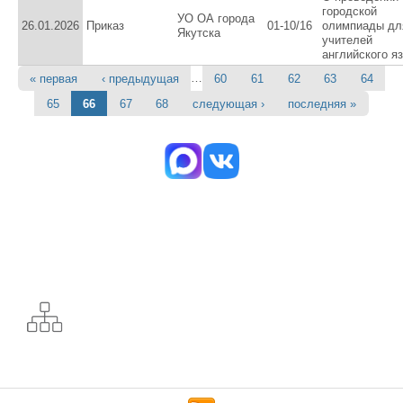
городской
УО ОА города
26.01.2026
Приказ
01-10/16
олимпиады дл
Якутска
учителей
английского я
…
« первая
‹ предыдущая
60
61
62
63
64
Страницы
65
66
67
68
следующая ›
последняя »