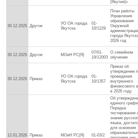
(Якутия)»
План работы
Управления
образования
УО ОА города
01-
30.12.2025
Другое
Окружной
Якутска
10/1229
администраци
города Якутск
2026 год
07/01-
О семейном
30.12.2025
Другое
МОиН РС(Я)
19/12003
обучении
Приказ об
утверждении 
УО ОА города
01-
проведения
30.12.2025
Приказ
Якутска
10/1357
внутреннего
финансового 
в 2026 году.
Об утвержден
единого графи
Порядка
тестирования 
знание русско
языка, достат
для освоения
образователь
12.01.2026
Приказ
МОиН РС(Я)
01-03/2
программ нач.