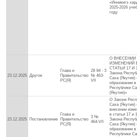
«Инникигэ хар
2025-2026 уче
году
О ВНЕСЕНИИ
ИЗМЕНЕНИЙ 
СТАТЬИ 17 И 
Глава и
28 94 - 3
Закона Респуб
23.12.2025
Другое
Правительство
№ 463-
Саха (Якутия)
РС(Я)
VII
образовании в
Республике С
(Якутия)»
О Законе Респ
Саха (Якутия)
внесении изме
Глава и
в статьи 17 и 
3 №
23.12.2025
Постановление
Правительство
Закона Респуб
464-VII
РС(Я)
Саха (Якутия)
образовании в
Республике С