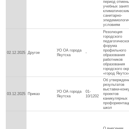
период отмен
учебных занят
климатически
санитарно-
эпидемиологи
условиям
Резолюция
городского
педагогическо
форума
УО ОА города
профильного
02.12.2025
Другое
-
Якутска
образования
работников
образования
городского окр
«город Якутск
Об утвержден
результатов
выставки-конк
УО ОА города
01-
03.12.2025
Приказ
проектов
Якутска
10/1202
каникулярных
профориентац
школ
О внесении