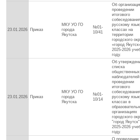
Об организаци
проведении
итогового
собеседования
МКУ УО ГО
русскому язык
№01-
23.01.2026
Приказ
города
классах на
10/41
Якутска
территории
городского окр
«город Якутск
2025-2026 уче
году.
Об утвержден
списка
общественных
наблюдателей
проведении
итогового
МКУ УО ГО
собеседования
№01-
23.01.2026
Приказ
города
русскому язык
10/14
Якутска
классах в
образователь
организациях
городского окр
"город Якутск"
2025-2026 уче
году.
О проведении 