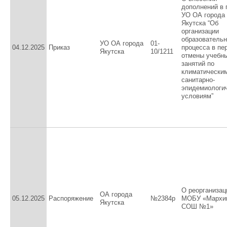
дополнений в 
УО ОА города
Якутска “Об
организации
образовательн
УО ОА города
01-
04.12.2025
Приказ
процесса в пе
Якутска
10/1211
отмены учебн
занятий по
климатически
санитарно-
эпидемиологи
условиям”
О реорганизац
ОА города
05.12.2025
Распоряжение
№2384р
МОБУ «Мархи
Якутска
СОШ №1»