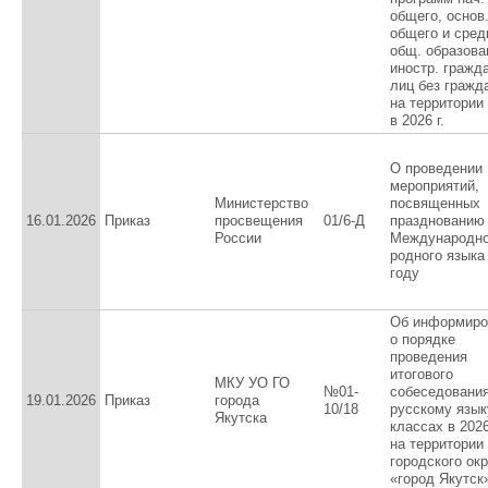
общего, основ
общего и сред
общ. образова
иностр. гражд
лиц без гражд
на территории
в 2026 г.
О проведении
мероприятий,
Министерство
посвященных
16.01.2026
Приказ
просвещения
01/6-Д
празднованию
России
Международно
родного языка
году
Об информиро
о порядке
проведения
итогового
МКУ УО ГО
№01-
собеседования
19.01.2026
Приказ
города
10/18
русскому язык
Якутска
классах в 202
на территории
городского окр
«город Якутск