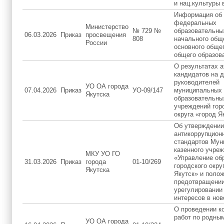
и нац.культуры в
Информация об 
федеральных
Министерство
№ 729 №
образовательны
06.03.2026
Приказ
просвещения
808
начального общ
России
основного общег
общего образов
О результатах а
кандидатов на 
руководителей
УО ОА города
07.04.2026
Приказ
УО-09/147
муниципальных
Якутска
образовательны
учреждений гор
округа «город Я
Об утверждении
антикоррупцион
стандартов Мун
казенного учре
МКУ УО ГО
«Управление об
31.03.2026
Приказ
города
01-10/269
городского окру
Якутска
Якутск» и полож
предотвращении
урегулировании
интересов в нов
О проведении к
работ по родны
УО ОА города