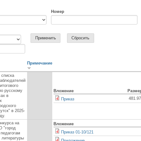
Номер
Примечание
 списка
наблюдателей
итогового
по русскому
Вложение
Разме
сах в
481.9
Приказ
х
родского
утск" в 2025-
ду.
онкурса на
Вложение
О "город
Приказ 01-10/121
 педагогам
, литературы
Приложение