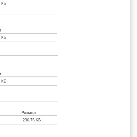
7 КБ
р
4 КБ
р
6 КБ
Размер
236.76 КБ