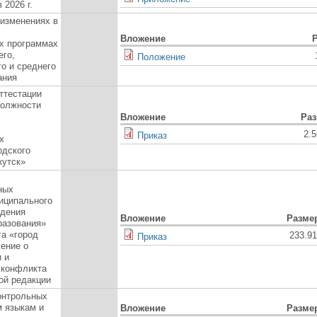
 2026 г.
изменениях в
Вложение
х программах
его,
Положение
о и среднего
ания
ттестации
должности
Вложение
Ра
2.
Приказ
х
одского
кутск»
ных
иципального
ждения
Вложение
Разме
разования»
га «город
233.9
Приказ
ение о
 и
 конфликта
ой редакции
онтрольных
м языкам и
Вложение
Разме