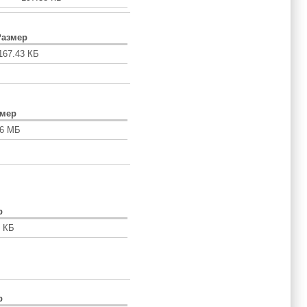
Размер
167.43 КБ
змер
56 МБ
р
1 КБ
р