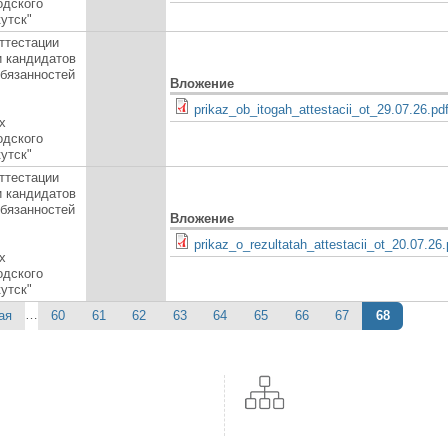
одского
кутск"
ттестации
и кандидатов
обязанностей
Вложение
prikaz_ob_itogah_attestacii_ot_29.07.26.pd
х
одского
кутск"
ттестации
и кандидатов
обязанностей
Вложение
prikaz_o_rezultatah_attestacii_ot_20.07.26.
х
одского
кутск"
…
ая
60
61
62
63
64
65
66
67
68