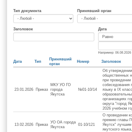
Тип документа
Принявший орган
Заголовок
Дата
Дата
Дата
Например: 06.08.2026
Принявший
Дата
Тип
Номер
Заголовок
орган
Об утверждении
общественных 
при проведении 
МКУ УО ГО
собеседования 
23.01.2026
Приказ
города
№01-10/14
языку в IX клас
Якутска
образовательны
организациях го
округа "город Як
2026 учебном го
О проведении к
премию главы Г
УО ОА города
13.02.2026
Приказ
01-10/121
Якутск" лучшим
Якутска
якутского языка