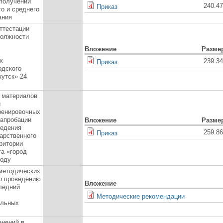
 получении
240.4
Приказ
о и среднего
ания
ттестации
должности
Вложение
Разме
х
239.3
Приказ
одского
кутск» 24
 материалов
и
ренировочных
 апробации
Вложение
Разме
ведения
259.8
Приказ
арственного
ритории
га «город
году
методических
о проведению
Вложение
ледний
Методические рекомендации
ельных
енений в