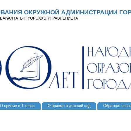
ОВАНИЯ ОКРУЖНОЙ АДМИНИСТРАЦИИ ГОР
 ДЬАҺАЛТАТЫН YӨРЭХХЭ УПРАВЛЕНИЕТА
О приеме в 1 класс
О приеме в детский сад
Обратная связ