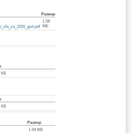
Размер
1.08
МБ
n_vfa_za_2026_god.pdf
р
5 КБ
р
6 КБ
Размер
1.04 МБ