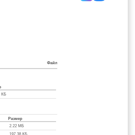
Файл
р
7 КБ
Размер
2.22 МБ
197.38 КБ