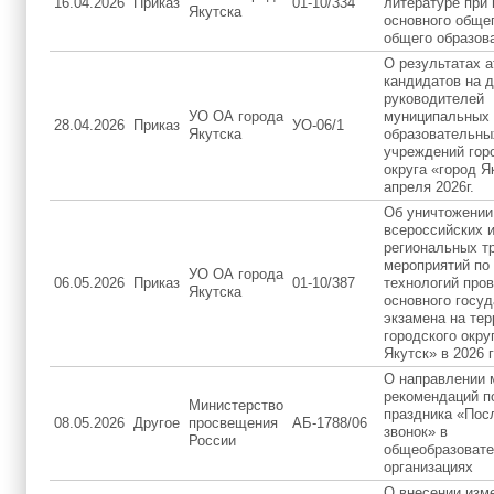
16.04.2026
Приказ
01-10/334
литературе при
Якутска
основного общег
общего образов
О результатах а
кандидатов на 
руководителей
УО ОА города
муниципальных
28.04.2026
Приказ
УО-06/1
Якутска
образовательны
учреждений гор
округа «город Я
апреля 2026г.
Об уничтожении
всероссийских 
региональных т
мероприятий по
УО ОА города
06.05.2026
Приказ
01-10/387
технологий про
Якутска
основного госуд
экзамена на тер
городского окру
Якутск» в 2026 
О направлении 
рекомендаций п
Министерство
праздника «Пос
08.05.2026
Другое
просвещения
АБ-1788/06
звонок» в
России
общеобразоват
организациях
О внесении изм