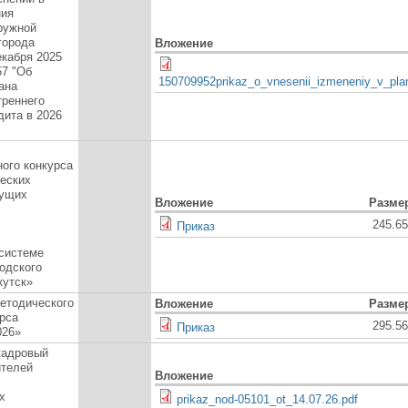
ния
ружной
города
Вложение
екабря 2025
57 "Об
150709952prikaz_o_vnesenii_izmeneniy_v_pla
ана
треннего
дита в 2026
ого конкурса
ческих
дущих
Вложение
Разме
245.6
Приказ
системе
одского
кутск»
етодического
Вложение
Разме
рса
295.5
Приказ
026»
кадровый
ителей
Вложение
х
prikaz_nod-05101_ot_14.07.26.pdf