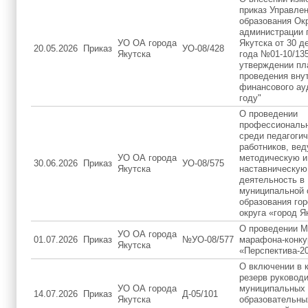
приказ Управле
образования Ок
администрации 
УО ОА города
Якутска от 30 д
20.05.2026
Приказ
УО-08/428
Якутска
года №01-10/13
утверждении пл
проведения вну
финансового ау
году"
О проведении
профессиональн
среди педагоги
работников, ве
УО ОА города
методическую и
30.06.2026
Приказ
УО-08/575
Якутска
наставническую
деятельность в
муниципальной 
образования гор
округа «город Я
О проведении М
УО ОА города
01.07.2026
Приказ
№УО-08/577
марафона-конку
Якутска
«Перспектива-2
О включении в 
резерв руковод
УО ОА города
муниципальных
14.07.2026
Приказ
Д-05/101
Якутска
образовательны