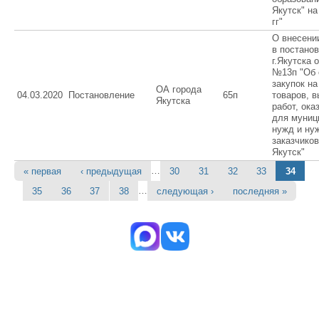
Якутск" на
гг"
О внесени
в постано
г.Якутска о
№13п "Об 
закупок на
ОА города
04.03.2020
Постановление
65п
товаров, 
Якутска
работ, ока
для муниц
нужд и ну
заказчиков
Якутск"
…
« первая
‹ предыдущая
30
31
32
33
34
Страницы
…
35
36
37
38
следующая ›
последняя »