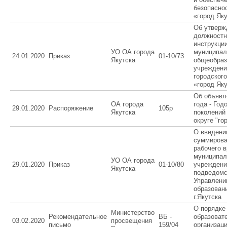
безопасно
«город Як
Об утверж
должностн
инструкци
УО ОА города
муниципал
24.01.2020
Приказ
01-10/73
Якутска
общеобраз
учреждени
городского
«город Як
Об объявл
ОА города
года - Год
29.01.2020
Распоряжение
105р
Якутска
поколений
округе "го
О введени
суммирова
рабочего 
муниципа
УО ОА города
29.01.2020
Приказ
01-10/80
учреждени
Якутска
подведомс
Управлен
образован
г.Якутска
О порядке
Министерство
Рекомендательное
ВБ -
образоват
03.02.2020
просвещения
письмо
159/04
организаци