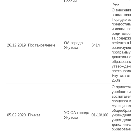
России
году
О внесени
в положен
Порядке в
предостав
и использ
родительс
за содерж
ОА города
ребенка в
26.12.2019
Постановление
341п
Якутска
реализую
программу
дошкольно
образован
утвержден
постановл
Якутска от
253п
О приоста
учебного и
воспитате
процесса 
муниципа
общеобраз
УО ОА города
05.02.2020
Приказ
01-10/100
учреждени
Якутска
учреждени
дополните
образован