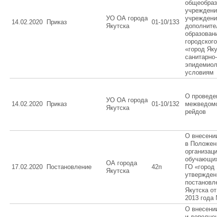
общеобраз
учреждени
УО ОА города
учреждени
14.02.2020
Приказ
01-10/133
Якутска
дополните
образован
городского
«город Яку
санитарно-
эпидемиол
условиям
О проведе
УО ОА города
14.02.2020
Приказ
01-10/132
межведом
Якутска
рейдов
О внесени
в Положен
организац
обучающи
ОА города
17.02.2020
Постановление
42п
ГО «город 
Якутска
утвержден
постановл
Якутска от
2013 года
О внесени
и дополнен