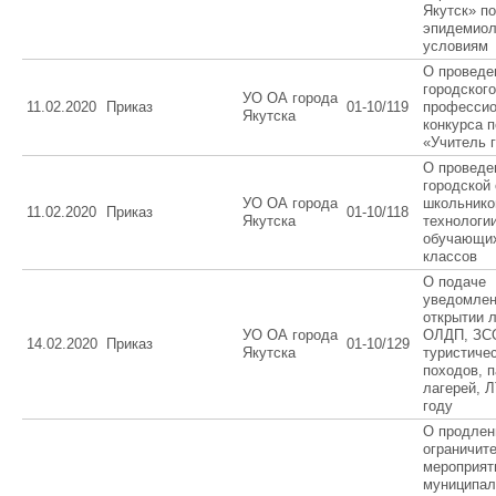
Якутск» по
эпидемиол
условиям
О проведе
городского
УО ОА города
11.02.2020
Приказ
01-10/119
профессио
Якутска
конкурса п
«Учитель 
О проведе
городской
УО ОА города
школьнико
11.02.2020
Приказ
01-10/118
Якутска
технологи
обучающих
классов
О подаче
уведомлен
открытии 
УО ОА города
ОЛДП, ЗС
14.02.2020
Приказ
01-10/129
Якутска
туристиче
походов, 
лагерей, Л
году
О продлен
ограничит
мероприят
муниципа