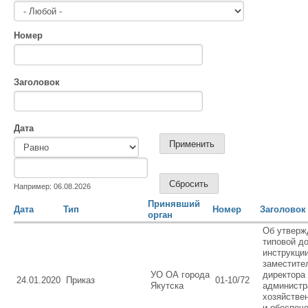
Номер
Заголовок
Дата
Дата
Дата
Например: 06.08.2026
Принявший
Дата
Тип
Номер
Заголовок
орган
Об утверж
типовой д
инструкци
заместите
УО ОА города
директора
24.01.2020
Приказ
01-10/72
Якутска
администр
хозяйстве
и обеспеч