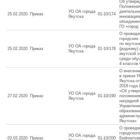
Об утверж
Положения
УО ОА города
деятельно
25.02.2020
Приказ
01-10/174
Якутска
инновацио
объедине
ГО «город
О проведе
городских
по якутск
УО ОА города
25.02.2020
Приказ
01-10/178
(родному) 
Якутска
якутской 
среди обу
4 классов
О внесени
в приказ У
Якутска о
2018 года
«Об утвер
УО ОА города
27.02.2020
Приказ
01-10/190
положения
Якутска
наградной
Управлени
образован
администр
Якутска»
О проведе
городского
УО ОА города
02.03.2020
Приказ
01-10/200
Библиотур