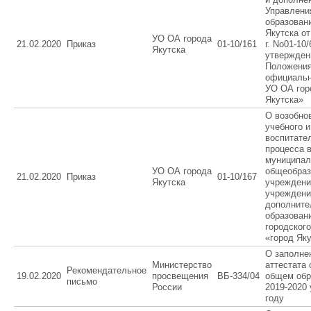
Управлени
образовани
Якутска от
УО ОА города
21.02.2020
Приказ
01-10/161
г. No01-10
Якутска
утвержден
Положения
официальн
УО ОА гор
Якутска»
О возобно
учебного и
воспитате
процесса 
муниципа
УО ОА города
общеобраз
21.02.2020
Приказ
01-10/167
Якутска
учреждени
учреждени
дополните
образован
городского
«город Як
О заполне
Министерство
аттестата
Рекомендательное
19.02.2020
просвещения
ВБ-334/04
общем обр
письмо
России
2019-2020
году