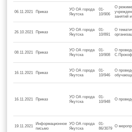
О режиме
УО ОА города
01-
06.11.2021
Приказ
учреждени
Якутска
10/906
занятий 
УО ОА города
01-
О темати
26.10.2021
Приказ
Якутска
10/891
организа
УО ОА города
01-
О провед
08.11.2021
Приказ
Якутска
10/908
С.Прокоф
УО ОА города
01-
О провед
16.11.2021
Приказ
Якутска
10/946
обучающи
УО ОА города
01-
16.11.2021
Приказ
О провед
Якутска
10/948
Информационное
УО ОА города
01-
19.11.2021
О меропр
письмо
Якутска
86/3079