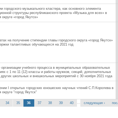
ии городского музыкального кластера, как основного элемента
ционной структуры республиканского проекта «Музыка для всех» в
 округе «город Якутск»
атах на получение стипендии главы городского округа «город Якутск»
ержки талантливых обучающихся на 2021 год
 организации учебного процесса в муниципальных образовательных
ях с 1 по 11 (12) классы и работы кружков, секций, дополнительных
и других школьных и внешкольных мероприятий с 30 ноября 2021 года
ении I открытых городских юношеских научных чтений С.П.Королева в
 округе "город Якутск"
…
34
35
36
37
38
39
40
следующая ›
пос