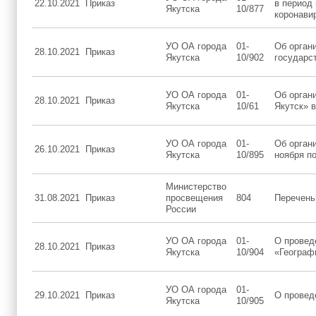
22.10.2021
Приказ
в период
Якутска
10/877
коронави
УО ОА города
01-
Об орган
28.10.2021
Приказ
Якутска
10/902
государс
УО ОА города
01-
Об орган
28.10.2021
Приказ
Якутска
10/61
Якутск» в
УО ОА города
01-
Об орган
26.10.2021
Приказ
Якутска
10/895
ноября по
Министерство
31.08.2021
Приказ
просвещения
804
Перечень
России
УО ОА города
01-
О провед
28.10.2021
Приказ
Якутска
10/904
«Географ
УО ОА города
01-
29.10.2021
Приказ
О провед
Якутска
10/905