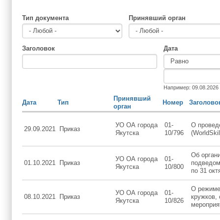
Тип документа
Принявший орган
Заголовок
Дата
Дата
Дата
Например: 09.08.2026
Принявший
Дата
Тип
Номер
Заголово
орган
УО ОА города
01-
О провед
29.09.2021
Приказ
Якутска
10/796
(WorldSki
Об орган
УО ОА города
01-
01.10.2021
Приказ
подведом
Якутска
10/800
по 31 окт
О режиме 
УО ОА города
01-
08.10.2021
Приказ
кружков,
Якутска
10/826
мероприят