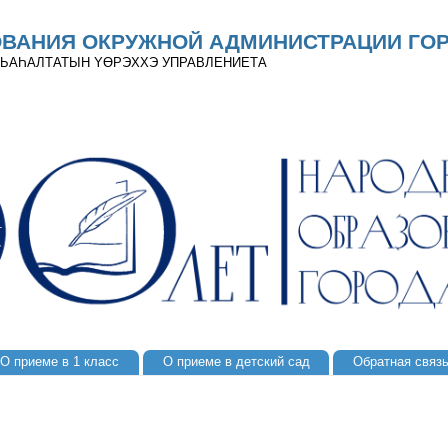
ОВАНИЯ ОКРУЖНОЙ АДМИНИСТРАЦИИ ГОР
 ДЬАҺАЛТАТЫН YӨРЭХХЭ УПРАВЛЕНИЕТА
О приеме в 1 класс
О приеме в детский сад
Обратная связ