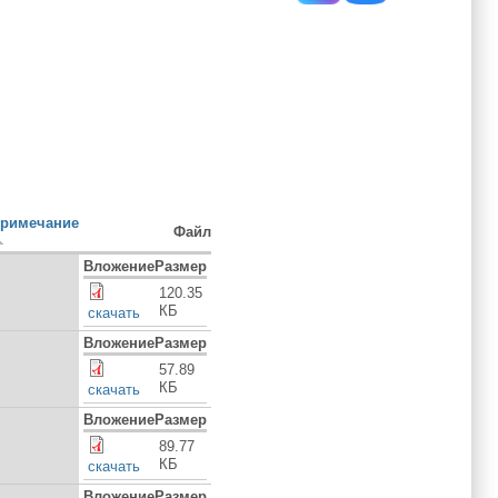
римечание
Файл
Вложение
Размер
120.35
КБ
скачать
Вложение
Размер
57.89
КБ
скачать
Вложение
Размер
89.77
КБ
скачать
Вложение
Размер