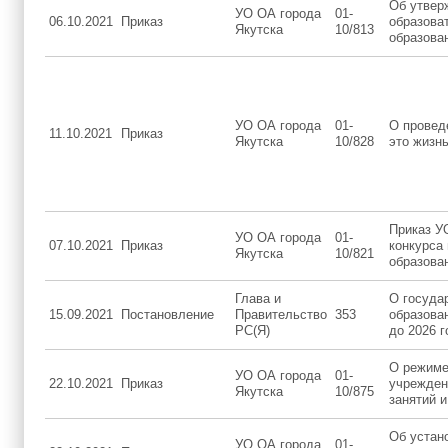
Об утвер
УО ОА города
01-
06.10.2021
Приказ
образова
Якутска
10/813
образован
УО ОА города
01-
О провед
11.10.2021
Приказ
Якутска
10/828
это жизнь
Приказ У
УО ОА города
01-
07.10.2021
Приказ
конкурса
Якутска
10/821
образован
Глава и
О госуда
15.09.2021
Постановление
Правительство
353
образова
РС(Я)
до 2026 г
О режиме
УО ОА города
01-
22.10.2021
Приказ
учреждени
Якутска
10/875
занятий 
Об устан
УО ОА города
01-