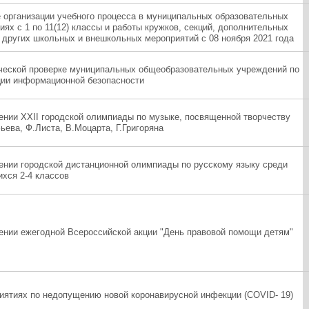
 организации учебного процесса в муниципальных образовательных
ях с 1 по 11(12) классы и работы кружков, секций, дополнительных
и других школьных и внешкольных мероприятий с 08 ноября 2021 года
ческой проверке муниципальных общеобразовательных учреждений по
ции информационной безопасности
ении XXII городской олимпиады по музыке, посвященной творчеству
ьева, Ф.Листа, В.Моцарта, Г.Григоряна
ении городской дистанционной олимпиады по русскому языку среди
хся 2-4 классов
ении ежегодной Всероссийской акции "День правовой помощи детям"
иятиях по недопущению новой коронавирусной инфекции (COVID- 19)