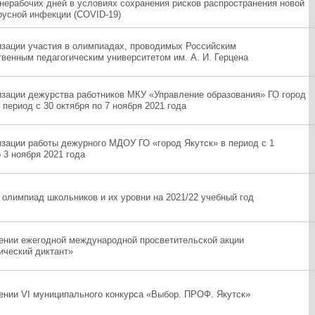
 нерабочих дней в условиях сохранения рисков распространения новой
русной инфекции (COVID-19)
изации участия в олимпиадах, проводимых Российским
твенным педагогическим университетом им. А. И. Герцена
изации дежурства работников МКУ «Управление образования» ГО город
 период с 30 октября по 7 ноября 2021 года
изации работы дежурного МДОУ ГО «город Якутск» в период с 1
 3 ноября 2021 года
 олимпиад школьников и их уровни на 2021/22 учебный год
ении ежегодной международной просветительской акции
ический диктант»
ении VI муниципального конкурса «Выбор. ПРОФ. Якутск»