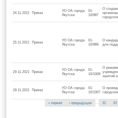
О создан
УО ОА города
01-
24.11.2021
Приказ
организа
Якутска
10/987
городском
УО ОА города
01-
О кандид
25.11.2021
Приказ
Якутска
10/989
для подд
О режиме
УО ОА города
01-
29.11.2021
Приказ
учреждени
Якутска
10/1008
занятий 
УО ОА города
01-
О провед
29.11.2021
Приказ
Якутска
10/1007
городском
…
« первая
‹ предыдущая
32
33
Страницы