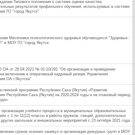
ждении Типового положения о системе оценки качества
тельных результатов профильного обучения, используемых в системе
ия ГО "город Якутск"
ении Месячника психологического здоровья обучающихся "Здоровье -
!" в МОУ ГО "город Якутск
О ОА от 28.04.2021 № 01-10/291 "Об организации и проведении
 на включение в оперативный кадровый резерв Управления
ия ОА г.Якутска"
рственной программе Республики Саха (Якутия) «Развитие
ния Республики Саха (Якутия) на 2020-2024 годы и на плановый период
ода»
 организации учебного процесса в муниципальных образовательных
ях с 1 по 11(12) классы и работы кружков, секций, дополнительных
и других школьных и внешкольных мероприятий с 23 октября 2021 года
овлении сроков осенних каникул и организации дежурных групп в МОУ